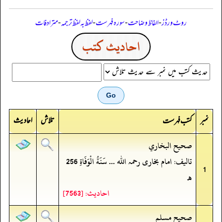
روٹ ورڈز
-
الفاظ وضاحت
-
سورہ فہرست
-
لفظ بہ لفظ ترجمہ
-
مترادفات
احاديث كتب
نمبر
تلاش
احادیث
کتب فہرست
صحيح البخاري
تالیف: امام بخاری رحمہ اللہ ... سَنَةُ الْوَفَاةِ 256
1
ھ
احادیث: [7563]
صحيح مسلم