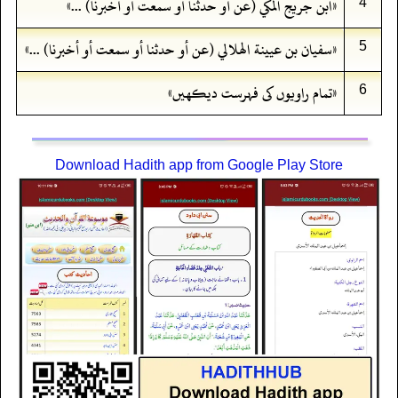
«ابن جريج المكي (عن أو حدثنا أو سمعت أو أخبرنا) ...»
4
«سفيان بن عيينة الهلالي (عن أو حدثنا أو سمعت أو أخبرنا) ...»
5
«تمام راویوں کی فہرست دیکهیں»
6
Download Hadith app from Google Play Store