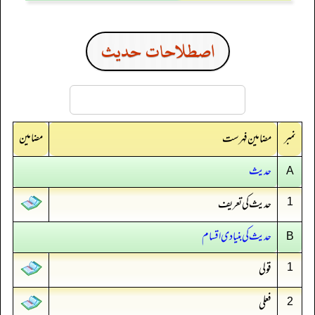
اصطلاحات حدیث
نمبر
مضامین
مضامین فہرست
حدیث
A
حدیث کی تعریف
1
حدیث کی بنیادی اقسام
B
قولی
1
فعلی
2