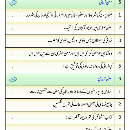
سنن نسائي
5
صحاح ستہ کی شروط اور سنن نسائی میں امام نسائی کا منہج اور ان کی شروط
.
1
سنن صغریٰ میں موجود کتابوں کی ترتیب
.
2
نسائی کی اصطلاح لیس بقوی اور لیس بالقوی کا مطلب
.
3
وہ کتابیں جو سنن کبریٰ میں ہیں اور سنن صغریٰ ان سے میں نہیں ہیں
.
4
کیا نسائی کی روایت راوی کی توثیق ہے؟
.
5
سنن ترمذي
6
اسلامی یونیورسٹیوں کے اساتذہ اور طلبہ کی سنن سے متعلق خدمات
.
1
جامع ترمذی کی بعض اصطلاحات کی شرح تفصیل
.
2
کتاب الشمائل کی شروح ومختصرات:
.
3
4