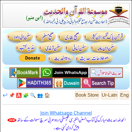
↩️
📌
🅰️
🧩
🔍
👥
🏠
Book Store
Ur-Latn
Eng
Join Whatsapp Channel
الحمدللہ! حدیث مبارک کی کتاب السنن الكبرى للبيهقي اردو عربی سرچ سہولت کے ساتھ
پیش کر دی گئی ہے۔