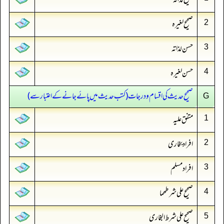
صحیح لذاتہ
صحیح لغیرہ
2
حسن لذاتہ
3
حسن لغیرہ
4
صحیح حدیث کی اقسام و درجات (‏‏‏‏کتب حدیث میں پائے جانے کے اعتبار سے)
G
متفق علیہ
1
افراد بخاری
2
افراد مسلم
3
صحیح علی شرطھما
4
صحیح علی شرط البخاری
5