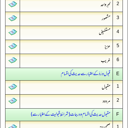
خبر واحد
2
مشھور
3
مستفیض
4
عزیز
5
غریب
6
قبول ورَدّ کے اعتبار سے حدیث کی اقسام
E
مقبول
1
مردود
2
مقبول حدیث کی اقسام و درجات (‏‏‏‏شرائط قبولیت کے اعتبار سے)
F
1