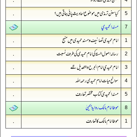
سنن ترمذی کے رواۃ
.
کیا سنن ترمذی میں موضوع احادیث پائی جاتی ہیں؟
.
5
مسند الحميدي
7
امام حمیدی تصانیف و مسند حمیدی میں منہج
.
1
رسالہ اصول السنۃ کی امام حمیدی کی طرف نسبت
.
2
امام حميدي امام الجرح والتعديل تهے
.
3
سوانح حیات امام حمیدی رحمہ اللہ
.
4
مسند الحمیدی کتاب مختصر تعارف
.
5
موطا امام مالك رواية يحييٰ
8
موطا امام مالک کا تعارف
.
1