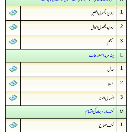
روایۃ مجھول العین
1
روایۃ مجھول الحال
2
مبھم
3
چند مزید اصطلاحات
L
عدل
1
ضبط
2
اتصال السند
3
کتب احادیث کی اقسام
M
کتب صحاح
1