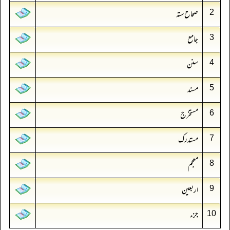
صحاح ستہ
2
جامع
3
سنن
4
مسند
5
مستخرج
6
مستدرک
7
معجم
8
اربعین
9
جزء
10