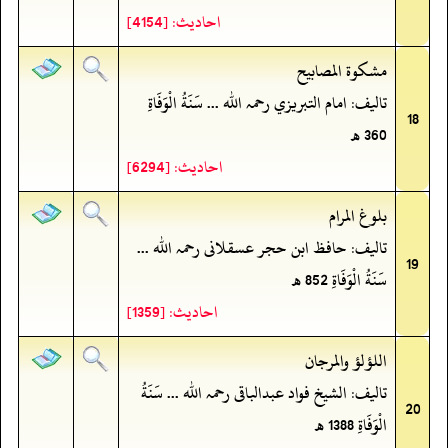
احادیث: [4154]
مشكوة المصابيح
تالیف: امام التبريزي رحمہ اللہ ... سَنَةُ الْوَفَاةِ
18
360 ھ
احادیث: [6294]
بلوغ المرام
تالیف: حافظ ابن حجر عسقلانی رحمہ اللہ ...
19
سَنَةُ الْوَفَاةِ 852 ھ
احادیث: [1359]
اللؤلؤ والمرجان
تالیف: الشیخ فواد عبدالباقی رحمہ اللہ ... سَنَةُ
20
الْوَفَاةِ 1388 ھ