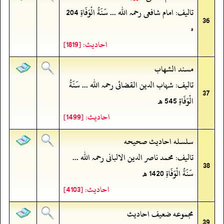
تالیف: امام شافعی رحمہ اللہ ... سَنَةُ الْوَفَاةِ 204
36
ه
احادیث: [1819]
مسند الشهاب
تالیف: شہاب الدین القضائی رحمہ اللہ ... سَنَةُ
37
الْوَفَاةِ 545 ھ
احادیث: [1499]
سلسله احاديث صحيحه
تالیف: محمد ناصر الدین الالبانی رحمہ اللہ ...
38
سَنَةُ الْوَفَاةِ 1420 ھ
احادیث: [4103]
مجموعه ضعيف احاديث
39