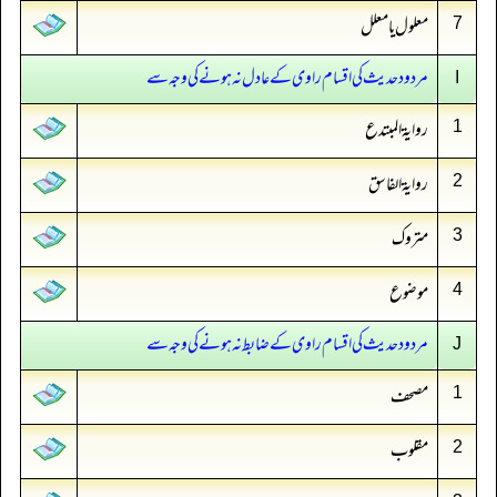
معلول یا معلل
7
مردود حدیث کی اقسام راوی کے عادل نہ ہونے کی وجہ سے
I
روایۃ المبتدع
1
روایۃ الفاسق
2
متروک
3
موضوع
4
مردود حدیث کی اقسام راوی کے ضابط نہ ہونے کی وجہ سے
J
مصحف
1
مقلوب
2