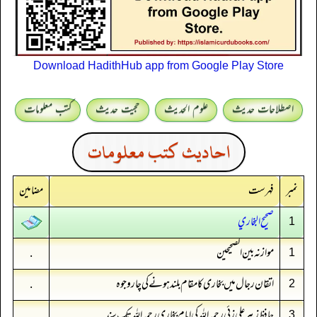
Download HadithHub app from Google Play Store
اصطلاحات حدیث
علوم الحدیث
حجیت حدیث
کتب معلومات
احادیث کتب معلومات
نمبر
فہرست
مضامین
صحيح البخاري
1
موازنہ بین الصحیحین
.
1
اتقان رجال میں بخاری کا مقام بلند ہونے کی چار وجوہ
.
2
حافظ زبیر علی زئی رحمہ اللہ کی امام بخاری رحمہ اللہ تک سند
.
3