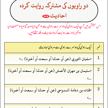
دو راویوں کی مشترکہ روایت کردہ
احادیث
اس سیکشن میں آپ ایک راوی کی دوسرے راوی سے «عن» یا «حدثنا» یا «سمعت» یا
«أخبرنا» سے روایت کردہ احادیث دیکھ سکتے ہیں۔
نمبر
ایک راوی کی دوسرے راوی سے مروی احادیث
«سفيان الثوري (عن أو حدثنا أو سمعت أو أخبرنا) ...»
1
«سليمان بن مهران الأعمش (عن أو حدثنا أو سمعت أو أخبرنا)
2
...»
«قتاده بن دعامة السدوسي (عن أو حدثنا أو سمعت أو أخبرنا)
3
...»