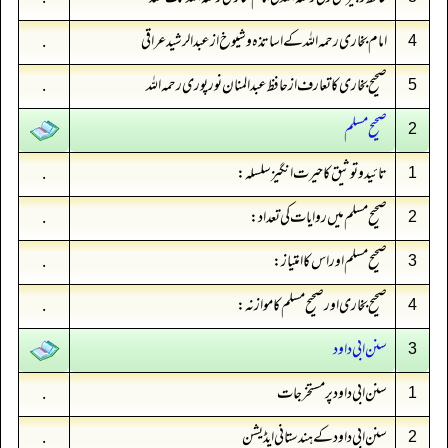
امام بخاری رحمہ اللہ کے اساتذہ و شیوخ از عبدالرشید عراقی
.
4
صحیح بخاری کا تعارف از حافظ عبدالمنان نور پوری رحمہ اللہ
.
5
صحيح مسلم
2
تائید و توثیق کا حیرت انگیز سلسلہ:
.
1
صحیح مسلم میں روایات کی تعداد:
.
2
صحیح مسلم اور اس کا امتیاز:
.
3
صحیح بخاری اور صحیح مسلم کا موازنہ:
.
4
سنن ابي داود
3
سنن ابی داود پر مستخرجات
.
1
سنن ابی داود کے ہندستانی ایڈیشن
.
2