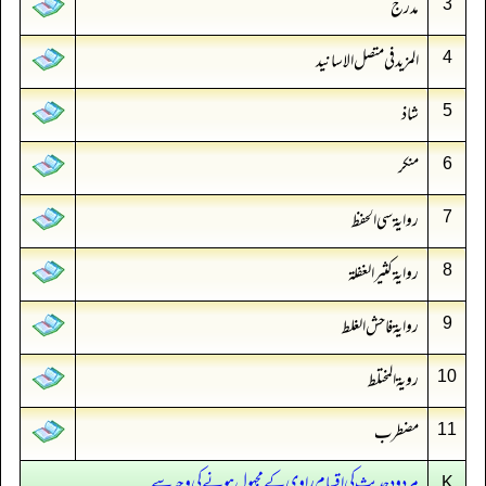
مدرج
3
المزید فی متصل الاسانید
4
شاذ
5
منکر
6
روایۃ سی الحفظ
7
روایۃ کثیر الغفلۃ
8
روایۃ فاحش الغلط
9
رویۃ المختلط
10
مضطرب
11
مردود حدیث کی اقسام راوی کے مجہول ہونے کی وجہ سے
K