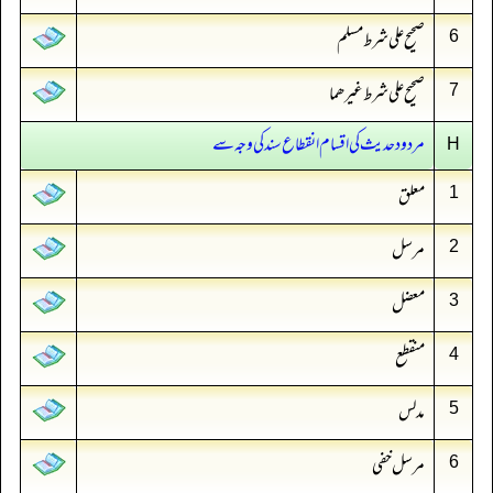
صحیح علی شرط مسلم
6
صحیح علی شرط غیرھما
7
مردود حدیث کی اقسام انقطاع سند کی وجہ سے
H
معلق
1
مرسل
2
معضل
3
منقطع
4
مدلس
5
مرسل خفی
6