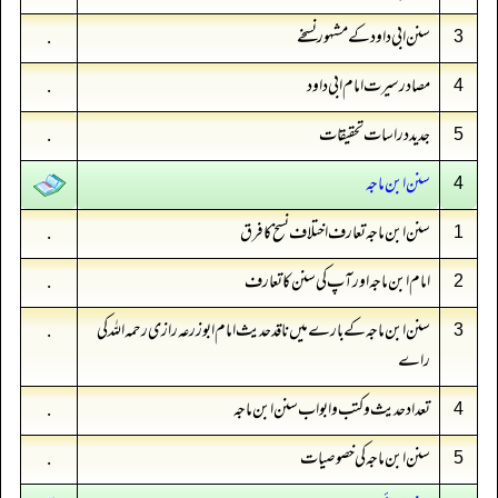
سنن ابی داود کے مشہور نسخے
.
3
مصادر سیرت امام ابی داود
.
4
جدید دراسات تحقیقات
.
5
سنن ابن ماجه
4
سنن ابن ماجہ تعارف اختلاف نسخ کا فرق
.
1
امام ابن ماجہ اور آپ کی سنن کا تعارف
.
2
سنن ابن ماجہ کے بارے میں ناقد حدیث امام ابو زرعہ رازی رحمہ اللہ کی
.
3
راے
تعداد حدیث وکتب و ابواب سنن ابن ماجہ
.
4
سنن ابن ماجہ کی خصوصیات
.
5