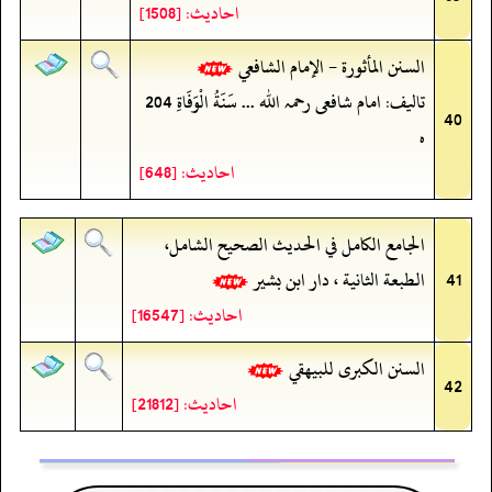
احادیث: [1508]
السنن المأثورة - الإمام الشافعي
تالیف: امام شافعی رحمہ اللہ ... سَنَةُ الْوَفَاةِ 204
40
ه
احادیث: [648]
الجامع الكامل في الحديث الصحيح الشامل،
41
الطبعة الثانية ، دار ابن بشیر
احادیث: [16547]
السنن الكبرى للبيهقي
42
احادیث: [21812]