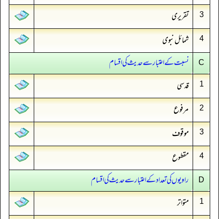
تقریری
3
شمائل نبوی
4
نسبت کے اعتبار سے حدیث کی اقسام
C
قدسی
1
مرفوع
2
موقوف
3
مقطوع
4
راویوں کی تعداد کے اعتبار سے حدیث کی اقسام
D
متواتر
1