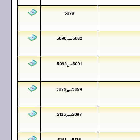
5079
5080سے5090
5091سے5093
5094سے5096
5097سے5125
5126سے5141