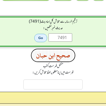
ترقیم الرسالہ سے تلاش کل احادیث (7491)
حدیث نمبر لکھیں:
صحیح ابن حبان
مکمل فہرست کتب
فہرست میں اپنا مطلوبہ لفظ تلاش کریں: