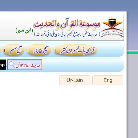
Ur-Latn
Eng