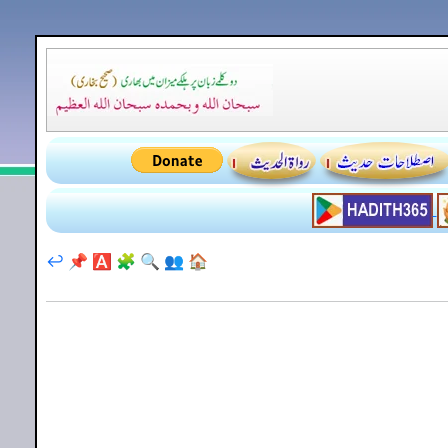
↩️
📌
🅰️
🧩
🔍
👥
🏠