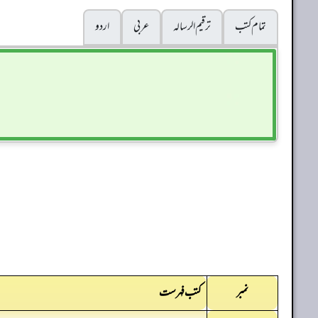
تمام کتب
ترقيم الرسالہ
عربی
اردو
نمبر
کتب فہرست