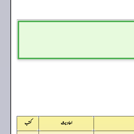
احادیث
کتب