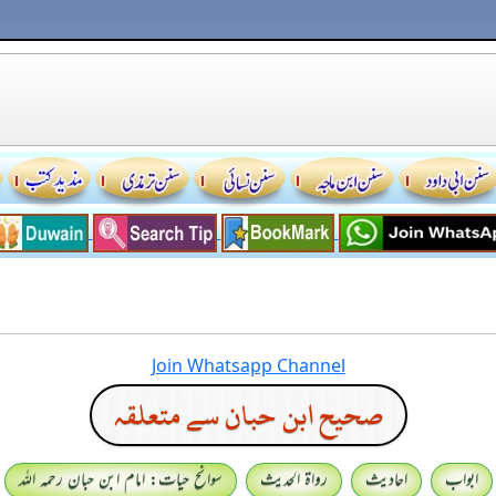
Join Whatsapp Channel
صحیح ابن حبان سے متعلقہ
ابواب
احادیث
رواۃ الحدیث
سوانح حیات: امام ابن حبان رحمہ اللہ