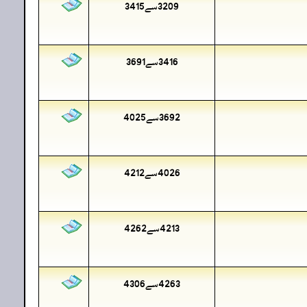
3209سے3415
3416سے3691
3692سے4025
4026سے4212
4213سے4262
4263سے4306