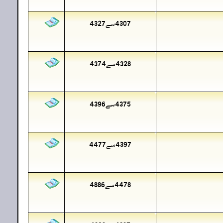
4307سے4327
4328سے4374
4375سے4396
4397سے4477
4478سے4886