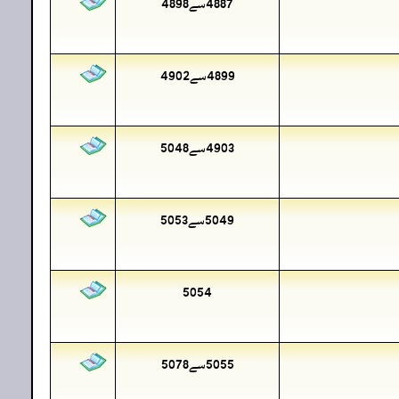
4887سے4898
4899سے4902
4903سے5048
5049سے5053
5054
5055سے5078