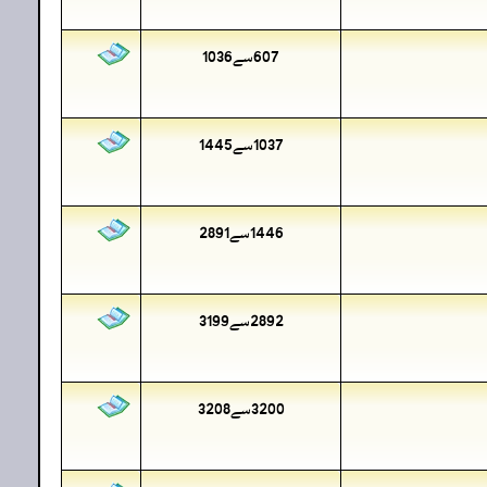
607سے1036
1037سے1445
1446سے2891
2892سے3199
3200سے3208