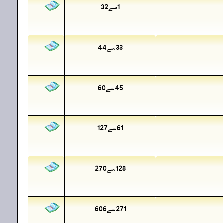
1سے32
33سے44
45سے60
61سے127
128سے270
271سے606