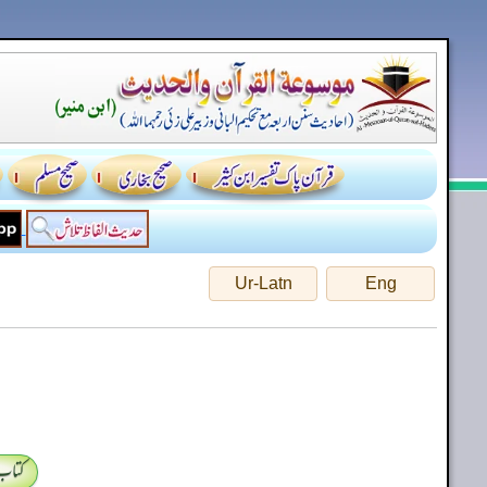
Ur-Latn
Eng
کتاب