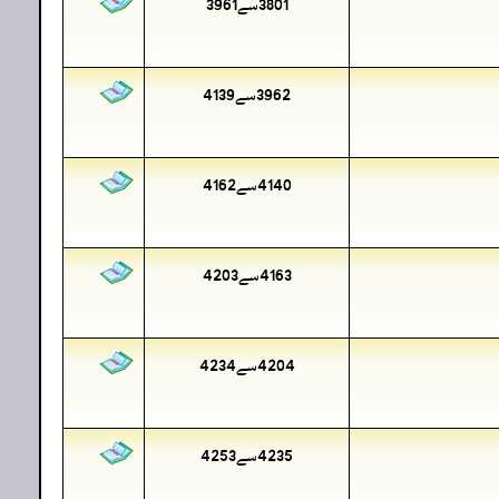
3801سے3961
3962سے4139
4140سے4162
4163سے4203
4204سے4234
4235سے4253