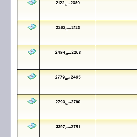
2089سے2122
2123سے2262
2263سے2494
2495سے2779
2780سے2790
2791سے3397