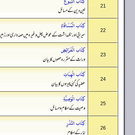
كِتَاب الْبُيُوعِ
21
لین دین کے مسائل
كِتَاب الْمُسَاقَاةِ
22
سیرابی اور نگہداشت کے عوض پھل وغیرہ میں حصہ داری اور زمین د
كِتَاب الْفَرَائِضِ
23
وراث کے مقررہ حصوں کا بیان
كِتَاب الْهِبَاتِ
24
عطیہ کی گئی چیزوں کا بیان
كِتَاب الْوَصِيَّةِ
25
وصیت کے احکام و مسائل
كِتَاب النَّذْرِ
26
نذر کے احکام