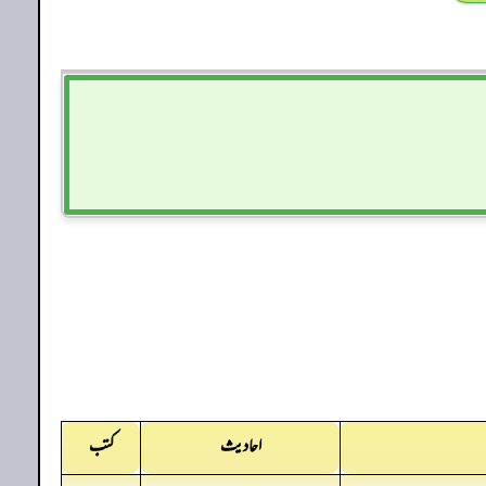
احادیث
کتب