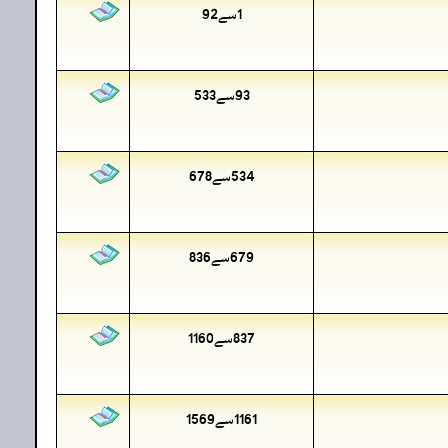
1سے92
93سے533
534سے678
679سے836
837سے1160
1161سے1569