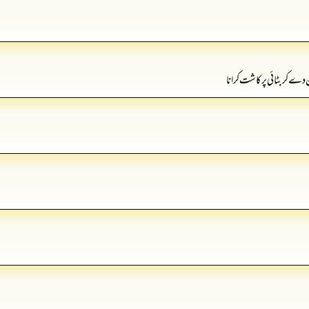
ے کر بٹائی پر کاشت کرانا