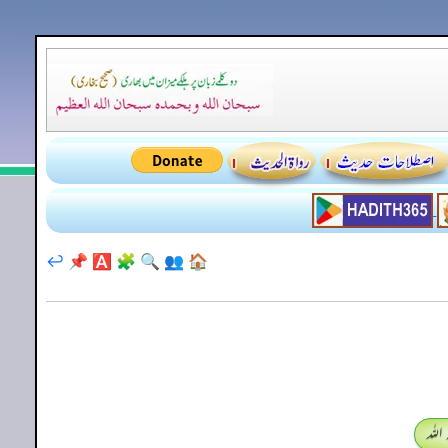
↩️
📌
🅰️
🧩
🔍
👥
🏠
اللہ