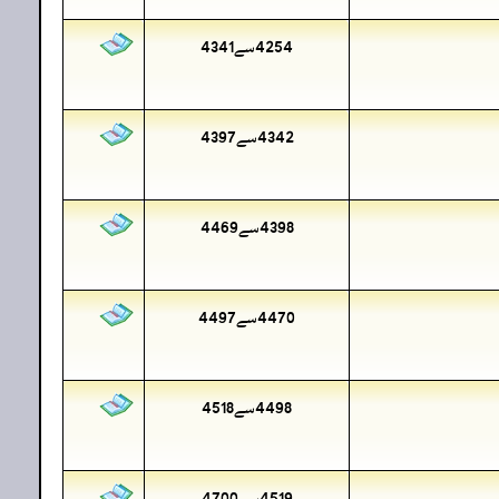
4254سے4341
4342سے4397
4398سے4469
4470سے4497
4498سے4518
4519سے4700