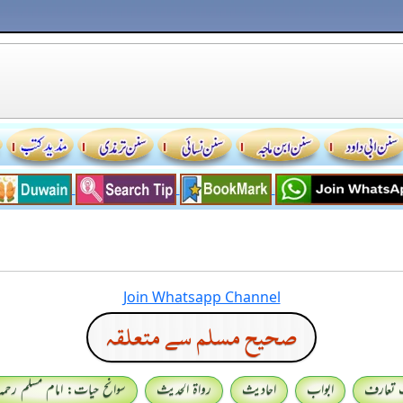
Join Whatsapp Channel
صحيح مسلم سے متعلقہ
 تعارف
ابواب
احادیث
رواۃ الحدیث
سوانح حیات: امام مسلم رحمہ 