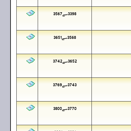
3398سے3567
3568سے3651
3652سے3742
3743سے3769
3770سے3800