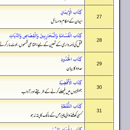
كِتَاب الْإِيمَانِ
27
ایمان کے احکام و مسائل
كِتَاب الْقَسَامَةِ وَالْمُحَارِبِينَ وَالْقِصَاصِ وَالدِّيَاتِ
28
قتل کی ذمہ داری کے تعین کے لیے اجتماعی قسموں، لوٹ مار کرن
كِتَاب الْحُدُودِ
29
حدود کا بیان
كِتَاب الْأَقْضِيَةِ
30
جھگڑوں میں فیصلے کرنے کے طریقے اور آداب
كِتَاب اللُّقَطَةِ
31
کسی کو ملنے والی چیز جس کے مالک کا پتہ نہ ہو
كِتَاب الْجِهَادِ وَالسِّيَرِ