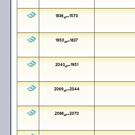
1570سے1836
1837سے1950
1951سے2043
2044سے2069
2070سے2088