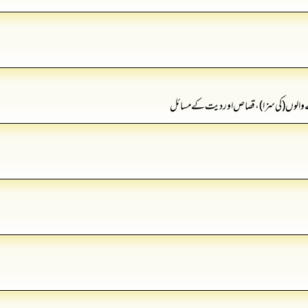
ے والوں (کی سزا)، قصاص اور دیت کے مسائل