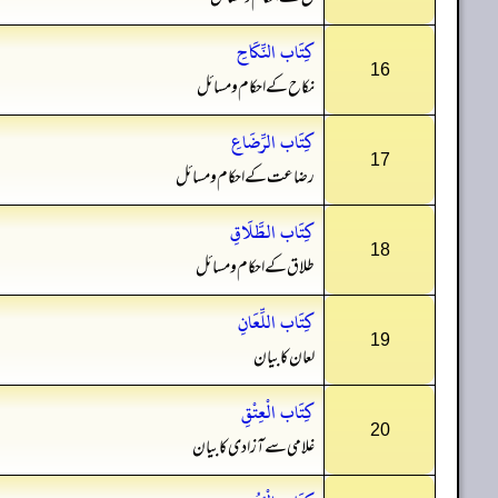
كِتَاب النِّكَاحِ
16
نکاح کے احکام و مسائل
كِتَاب الرِّضَاعِ
17
رضاعت کے احکام و مسائل
كِتَاب الطَّلَاقِ
18
طلاق کے احکام و مسائل
كِتَاب اللِّعَانِ
19
لعان کا بیان
كِتَاب الْعِتْقِ
20
غلامی سے آزادی کا بیان