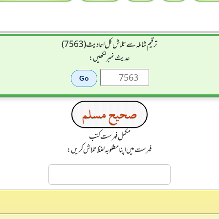
ترقیم شاملہ سے تلاش کل احادیث (7563)
حدیث نمبر لکھیں:
صحيح مسلم
مکمل فہرست کتب
فہرست میں اپنا مطلوبہ لفظ تلاش کریں: