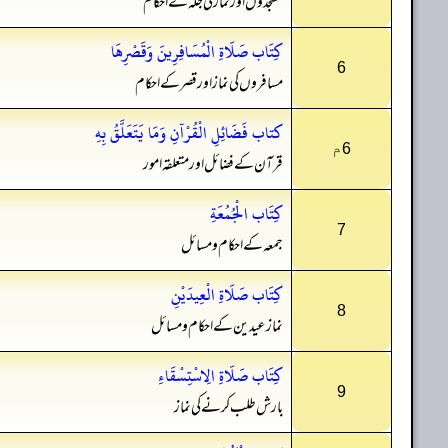
مسجدوں اور نماز کی جگہ کے احکام
كِتَاب صَلَاةِ الْمُسَافِرِينَ وَقَصْرِهَا
6
مسافروں کی نماز اور قصر کے احکام
کتاب فَضَائِلِ الْقُرْآنِ وَمَا يَتَعَلَّقُ بِهِ
6م
قرآن کے فضائل اور متعلقہ امور
كِتَاب الْجُمُعَةِ
7
جمعہ کے احکام و مسائل
كِتَاب صَلَاةِ الْعِيدَيْنِ
8
نماز عیدین کے احکام و مسائل
كِتَاب صَلَاةِ الِاسْتِسْقَاءِ
9
بارش طلب کرنے کی نماز