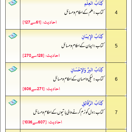
كِتَابُ العِلْمِ
کتاب: علم کے احکام و مسائل
4
احادیث: [61سے127]
كِتَابُ الإِيمَانِ
کتاب: ایمان کے احکام و مسائل
5
احادیث: [128سے270]
كِتَابُ البِرِّ وَالإِحْسَانِ
کتاب: نیکی و احسان کے احکام و مسائل
6
احادیث: [271سے606]
كِتَابُ الرَّقَائِقِ
کتاب: دل کو نرم کرنے والی باتیوں کے احکام و مسائل
7
احادیث: [607سے1036]