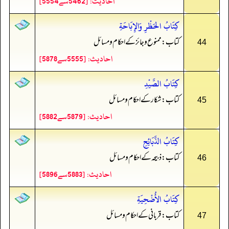
احادیث: [5462سے5554]
كِتَابُ الحَظْرِ وَالإِبَاحَةِ
کتاب: ممنوع و جائز کے احکام و مسائل
44
احادیث: [5555سے5878]
كِتَابُ الصَّيْدِ
کتاب: شکار کے احکام و مسائل
45
احادیث: [5879سے5882]
كِتَابُ الذَّبَائِحِ
کتاب: ذبیحہ کے احکام و مسائل
46
احادیث: [5883سے5896]
كِتَابُ الأُضْحِيَةِ
کتاب: قربانی کے احکام و مسائل
47