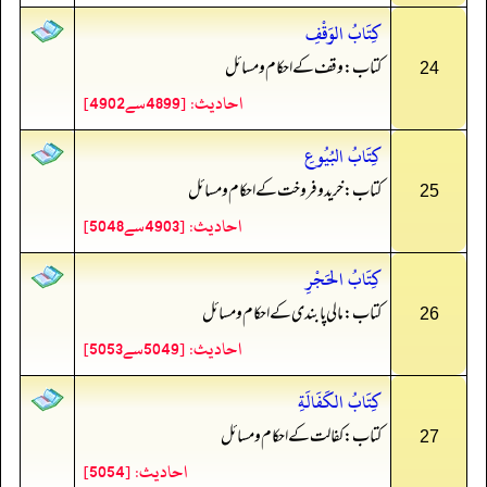
كِتَابُ الوَقْفِ
کتاب: وقف کے احکام و مسائل
24
احادیث: [4899سے4902]
كِتَابُ البُيُوعِ
کتاب: خرید و فروخت کے احکام و مسائل
25
احادیث: [4903سے5048]
كِتَابُ الحَجْرِ
کتاب: مالی پابندی کے احکام و مسائل
26
احادیث: [5049سے5053]
كِتَابُ الكَفَالَةِ
کتاب: کفالت کے احکام و مسائل
27
احادیث: [5054]