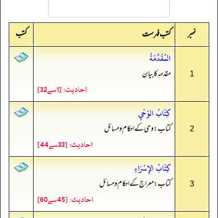
نمبر
کتب
کتب فہرست
المُقَدِّمَةُ
مقدمہ کا بیان
1
احادیث: [1سے32]
كِتَابُ الوَحْيِ
کتاب: وحی کے احکام و مسائل
2
احادیث: [33سے44]
كِتَابُ الإِسْرَاءِ
کتاب: معراج کے احکام و مسائل
3
احادیث: [45سے60]