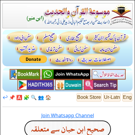
↩️
📌
🅰️
🧩
🔍
👥
🏠
Book Store
Ur-Latn
Eng
Join Whatsapp Channel
صحیح ابن حبان سے متعلقہ