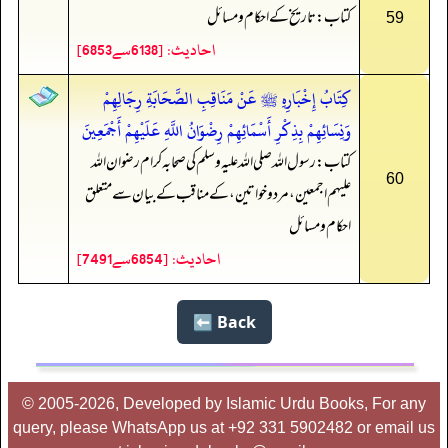
کتاب: تاریخ کے احکام و مسائل
59
احادیث: [6138سے6853]
كِتَابُ إِخْبَارِهِ ﷺ عَنْ مَنَاقِبِ الصَّحَابَةِ رِجَالِهِمْ
وَنِسَائِهِمْ بِذِكْرِ أَسْمَائِهِمْ رِضْوَانُ اللَّهِ عَلَيْهِمْ أَجْمَعِينَ
کتاب: رسول اللہ صلی اللہ علیہ وسلم کی صحابہ کرام رضوان اللہ
60
علیہم اجمعین، مرد و خواتین، کے مناقب کے بیان سے متعلق
احکام و مسائل
احادیث: [6854سے7491]
Back ⬅️
© 2005-2026, Developed by Islamic Urdu Books, For any
query, please WhatsApp us at +92 331 5902482 or email us