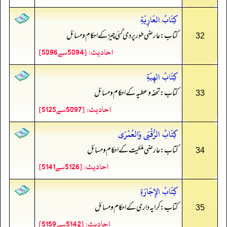
كِتَابُ العَارِيَةِ
کتاب: عارضی طور پر دی گئی چیز کے احکام و مسائل
32
احادیث: [5094سے5096]
كِتَابُ الهِبَةِ
کتاب: تحفہ و عطیہ کے احکام و مسائل
33
احادیث: [5097سے5125]
كِتَابُ الرُّقْبَى وَالعُمْرَى
کتاب: عارضی ملکیت کے احکام و مسائل
34
احادیث: [5126سے5141]
كِتَابُ الإِجَارَةِ
کتاب: کرایہ داری کے احکام و مسائل
35
احادیث: [5142سے5159]