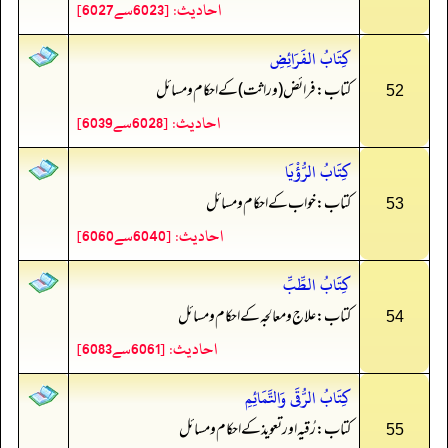
احادیث: [6023سے6027]
كِتَابُ الفَرَائِضِ
کتاب: فرائض (وراثت) کے احکام و مسائل
52
احادیث: [6028سے6039]
كِتَابُ الرُّؤْيَا
کتاب: خواب کے احکام و مسائل
53
احادیث: [6040سے6060]
كِتَابُ الطِّبِّ
کتاب: علاج و معالجہ کے احکام و مسائل
54
احادیث: [6061سے6083]
كِتَابُ الرُّقَى وَالتَّمَائِمِ
کتاب: رُقیہ اور تعویذ کے احکام و مسائل
55