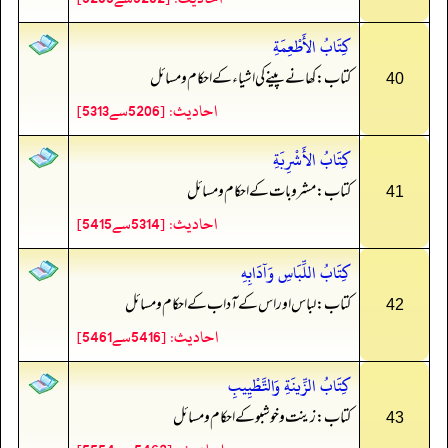
كِتَابُ الأَطْعِمَةِ
کتاب: کھانے پینے کی اشیاء کے احکام و مسائل
40
احادیث: [5206سے5313]
كِتَابُ الأَشْرِبَةِ
کتاب: مشروبات کے احکام و مسائل
41
احادیث: [5314سے5415]
كِتَابُ اللِّبَاسِ وَآدَابِهِ
کتاب: لباس اور اس کے آداب کے احکام و مسائل
42
احادیث: [5416سے5461]
كِتَابُ الزِّينَةِ وَالتَّطْيِيبِ
کتاب: زینت و خوشبو کے احکام و مسائل
43