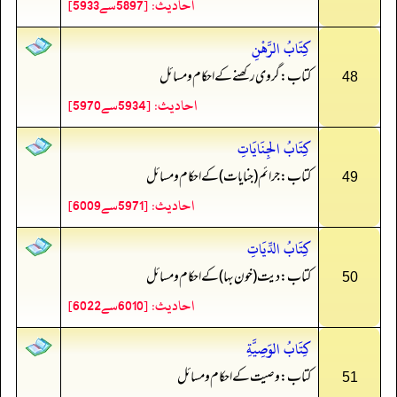
احادیث: [5897سے5933]
كِتَابُ الرَّهْنِ
کتاب: گروی رکھنے کے احکام و مسائل
48
احادیث: [5934سے5970]
كِتَابُ الجِنَايَاتِ
کتاب: جرائم (جنايات) کے احکام و مسائل
49
احادیث: [5971سے6009]
كِتَابُ الدِّيَاتِ
کتاب: دیت (خون بہا) کے احکام و مسائل
50
احادیث: [6010سے6022]
كِتَابُ الوَصِيَّةِ
کتاب: وصیت کے احکام و مسائل
51