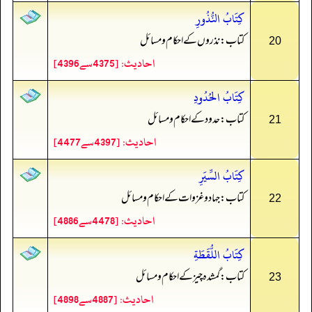
كِتَابُ النُّذُورِ
کتاب: نذروں کے احکام و مسائل
20
احادیث: [4375سے4396]
كِتَابُ الحُدُودِ
کتاب: حدود کے احکام و مسائل
21
احادیث: [4397سے4477]
كِتَابُ السِّيَرِ
کتاب: جہاد و غزوات کے احکام و مسائل
22
احادیث: [4478سے4886]
كِتَابُ اللُّقَطَةِ
کتاب: گمشدہ چیز کے احکام و مسائل
23
احادیث: [4887سے4898]