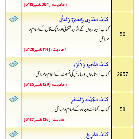
احادیث: [6084سے6113]
كِتَابُ العَدْوَى وَالطِّيَرَةِ وَالفَأْلِ
کتاب: بیماریوں کے اثر، بدشگونی اور نیک فال کے احکام و
56
مسائل
احادیث: [6114سے6128]
كِتَابُ النُّجُومِ وَالأَنْوَاءِ
کتاب: ستاروں اور بارش کی نسبت کے احکام و مسائل
2957
احادیث: [6129سے6135]
كِتَابُ الكِهَانَةِ وَالسِّحْرِ
کتاب: کہانت و جادو کے احکام و مسائل
58
احادیث: [6136سے6137]
كِتَابُ التَّارِيخِ