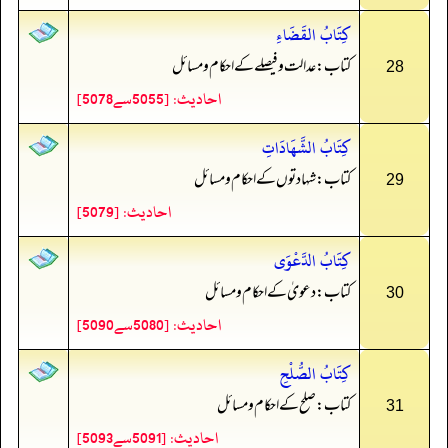
كِتَابُ القَضَاءِ
کتاب: عدالت و فیصلے کے احکام و مسائل
28
احادیث: [5055سے5078]
كِتَابُ الشَّهَادَاتِ
کتاب: شہادتوں کے احکام و مسائل
29
احادیث: [5079]
كِتَابُ الدَّعْوَى
کتاب: دعویٰ کے احکام و مسائل
30
احادیث: [5080سے5090]
كِتَابُ الصُّلْحِ
کتاب: صلح کے احکام و مسائل
31
احادیث: [5091سے5093]