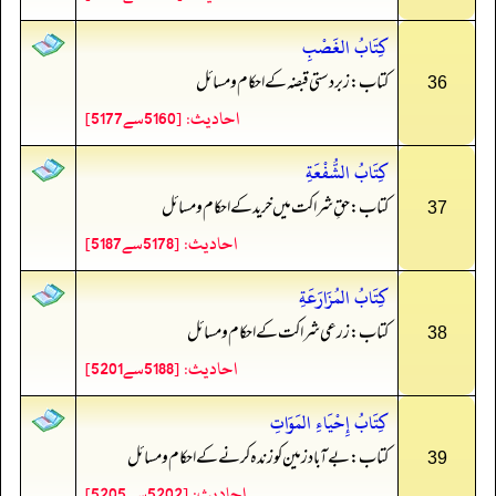
كِتَابُ الغَصْبِ
کتاب: زبردستی قبضہ کے احکام و مسائل
36
احادیث: [5160سے5177]
كِتَابُ الشُّفْعَةِ
کتاب: حقِ شراکت میں خرید کے احکام و مسائل
37
احادیث: [5178سے5187]
كِتَابُ المُزَارَعَةِ
کتاب: زرعی شراکت کے احکام و مسائل
38
احادیث: [5188سے5201]
كِتَابُ إِحْيَاءِ المَوَاتِ
کتاب: بے آباد زمین کو زندہ کرنےکے احکام و مسائل
39
احادیث: [5202سے5205]