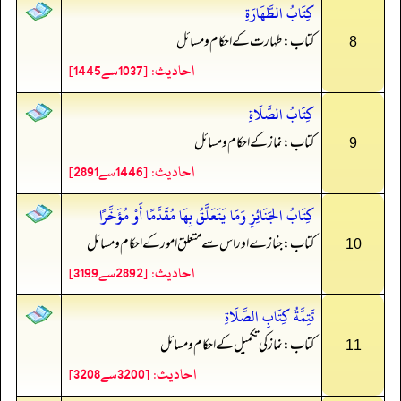
كِتَابُ الطَّهَارَةِ
کتاب: طہارت کے احکام و مسائل
8
احادیث: [1037سے1445]
كِتَابُ الصَّلَاةِ
کتاب: نماز کے احکام و مسائل
9
احادیث: [1446سے2891]
كِتَابُ الجَنَائِزِ وَمَا يَتَعَلَّقُ بِهَا مُقَدَّمًا أَوْ مُؤَخَّرًا
کتاب: جنازے اور اس سے متعلق امور کے احکام و مسائل
10
احادیث: [2892سے3199]
تَتِمَّةُ كِتَابِ الصَّلَاةِ
کتاب: نماز کی تکمیل کے احکام و مسائل
11
احادیث: [3200سے3208]