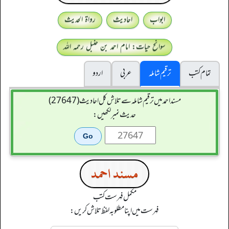
ابواب
احادیث
رواۃ الحدیث
سوانح حیات: امام احمد بن حنبل رحمہ اللہ
تمام کتب
ترقیم شاملہ
عربی
اردو
مسند احمد میں ترقیم شاملہ سے تلاش کل احادیث (27647)
حدیث نمبر لکھیں:
مسند احمد
مکمل فہرست کتب
فہرست میں اپنا مطلوبہ لفظ تلاش کریں: