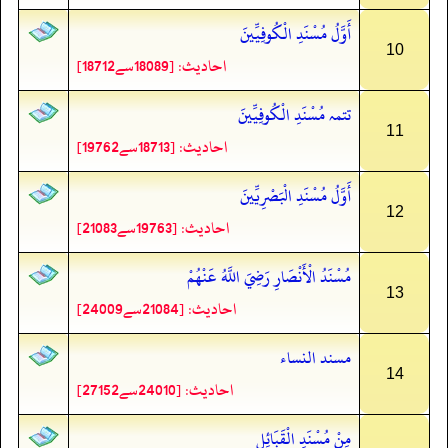
أَوَّلُ مُسْنَدِ الْكُوفِيِّينَ
10
احادیث: [18089سے18712]
تتمہ مُسْنَدِ الْكُوفِيِّينَ
11
احادیث: [18713سے19762]
أَوَّلُ مُسْنَدِ الْبَصْرِيِّينَ
12
احادیث: [19763سے21083]
مُسْنَدُ الْأَنْصَارِ رَضِيَ اللَّهُ عَنْهُمْ
13
احادیث: [21084سے24009]
مسند النساء
14
احادیث: [24010سے27152]
مِنْ مُسْنَدِ الْقَبَائِلِ