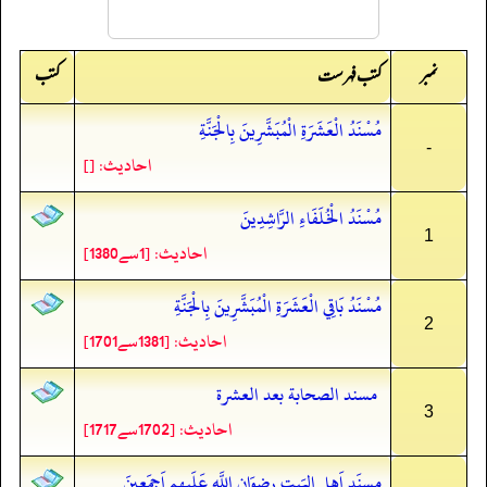
نمبر
کتب
کتب فہرست
مُسْنَدُ الْعَشَرَةِ الْمُبَشَّرِينَ بِالْجَنَّةِ
-
احادیث: []
مُسْنَدُ الْخُلَفَاءِ الرَّاشِدِينَ
1
احادیث: [1سے1380]
مُسْنَدُ بَاقِي الْعَشَرَةِ الْمُبَشَّرِينَ بِالْجَنَّةِ
2
احادیث: [1381سے1701]
مسند الصحابة بعد العشرة
3
احادیث: [1702سے1717]
مسنَد اَهلِ البَیتِ رِضوَان اللَّهِ عَلَیهِم اَجمَعِینَ