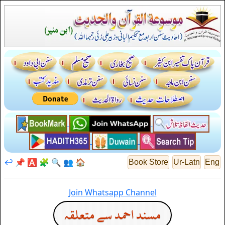
↩️
📌
🅰️
🧩
🔍
👥
🏠
Book Store
Ur-Latn
Eng
Join Whatsapp Channel
مسند احمد سے متعلقہ