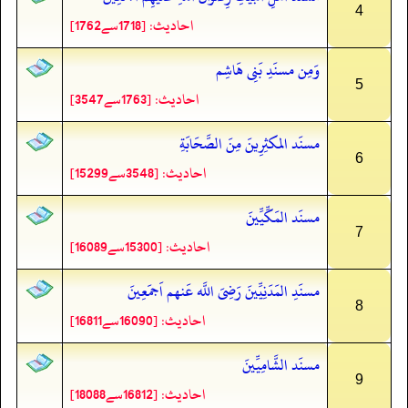
4
احادیث: [1718سے1762]
وَمِن مسنَدِ بَنِی هَاشِم
5
احادیث: [1763سے3547]
مسنَد المكثِرِینَ مِنَ الصَّحَابَةِ
6
احادیث: [3548سے15299]
مسنَد المَكِّیِّینَ
7
احادیث: [15300سے16089]
مسنَدِ المَدَنِیِّینَ رَضِیَ اللَّه عَنهم اَجمَعِینَ
8
احادیث: [16090سے16811]
مسنَد الشَّامِیِّینَ
9
احادیث: [16812سے18088]