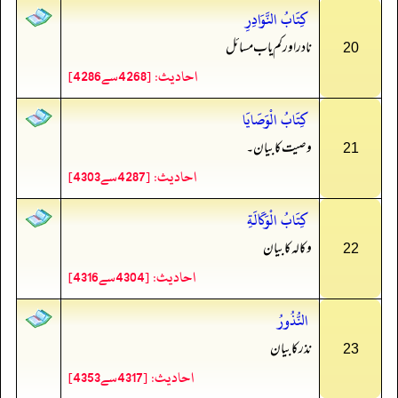
كِتَابُ النَّوَادِرِ
نادر اور کم یاب مسائل
20
احادیث: [4268سے4286]
كِتَابُ الْوَصَايَا
وصیت کا بیان۔
21
احادیث: [4287سے4303]
كِتَابُ الْوَكَالَةِ
وکالہ کا بیان
22
احادیث: [4304سے4316]
النُّذُورُ
نذر کا بیان
23
احادیث: [4317سے4353]