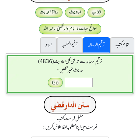
ابواب
احادیث
رواۃ الحدیث
سوانح حیات: امام دارقطنی رحمہ اللہ
تمام کتب
ترقیم الرسالہ
ترقیم العلمیہ
اردو
ترقیم الرسالہ سے تلاش کل احادیث (4836)
حدیث نمبر لکھیں:
سنن الدارقطني
مکمل فہرست کتب
فہرست میں اپنا مطلوبہ لفظ تلاش کریں: