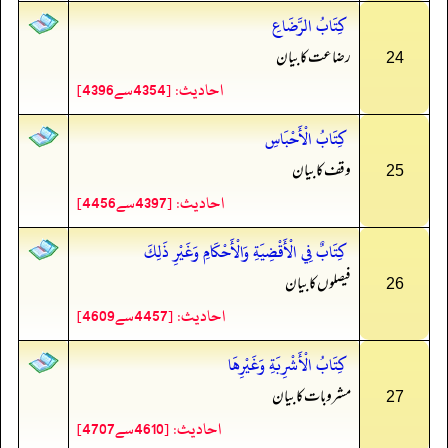
كِتَابُ الرَّضَاعِ
رضاعت کا بیان
24
احادیث: [4354سے4396]
كِتَابُ الْأَحْبَاسِ
وقف کا بیان
25
احادیث: [4397سے4456]
كِتَابٌ فِي الْأَقْضِيَةِ وَالْأَحْكَامِ وَغَيْرِ ذَلِكَ
فیصلوں کا بیان
26
احادیث: [4457سے4609]
كِتَابُ الْأَشْرِبَةِ وَغَيْرِهَا
مشروبات کا بیان
27
احادیث: [4610سے4707]