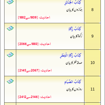
كِتَابُ الْجَنَائِزِ
جنازوں کا بیان
8
احادیث: [1809سے1882]
كِتَابُ زَكَاةِ
زکوۃ کا بیان
9
احادیث: [1883سے2066]
كِتَابُ زَكَاةِ الْفِطْرِ
صدقہ فطر کا بیان
10
احادیث: [2067سے2145]
كِتَابُ الصِّيَامِ
روزوں کا بیان
11
احادیث: [2146سے2412]