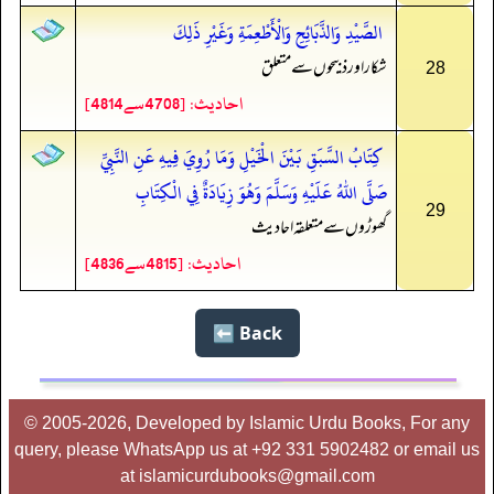
الصَّيْدِ وَالذَّبَائِحِ وَالْأَطْعِمَةِ وَغَيْرِ ذَلِكَ
شکار اور ذبیحوں سے متعلق
28
احادیث: [4708سے4814]
كِتَابُ السَّبَقِ بَيْنَ الْخَيْلِ وَمَا رُوِيَ فِيهِ عَنِ النَّبِيِّ
صَلَّى اللهُ عَلَيْهِ وَسَلَّمَ وَهُوَ زِيَادَةٌ فِي الْكِتَابِ
29
گھوڑوں سے متعلقہ احادیث
احادیث: [4815سے4836]
Back ⬅️
© 2005-2026, Developed by Islamic Urdu Books, For any
query, please WhatsApp us at +92 331 5902482 or email us
at islamicurdubooks@gmail.com