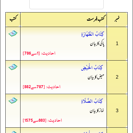
نمبر
کتب
کتب فہرست
كِتَابُ الطَّهَارَةِ
پاکی کا بیان
1
احادیث: [1سے786]
كِتَابُ الْحَيْضِ
حیض کا بیان
2
احادیث: [787سے882]
كِتَابُ الصَّلَاةِ
نماز کا بیان
3
احادیث: [883سے1575]