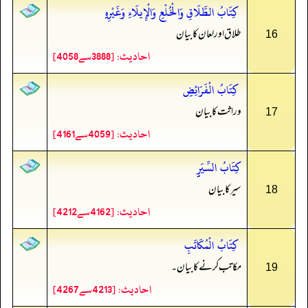
كِتَابُ الطَّلَاقِ وَالْخُلْعِ وَالْإِيلَاءِ وَغَيْرِهِِِ
طلاق اور لعان کا بیان
16
احادیث: [3888سے4058]
كِتَابُ الْفَرَائِضِِ
وراثت کا بیان
17
احادیث: [4059سے4161]
كِتَابُ السِّيَرِِِِِ
سیر کا بیان
18
احادیث: [4162سے4212]
كِتَابُ الْمُكَاتَبِ
مکاتب کرنے کا بیان۔
19
احادیث: [4213سے4267]