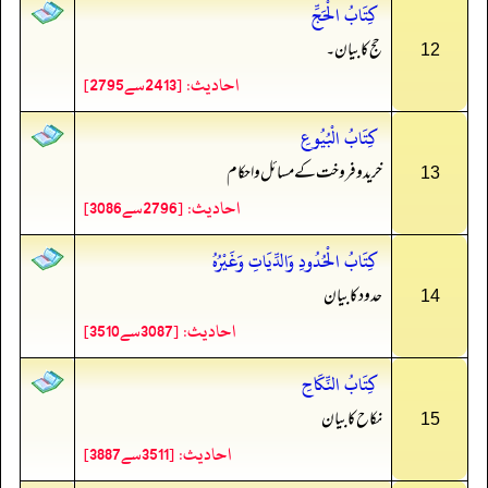
كِتَابُ الْحَجِّ
حج کا بیان۔
12
احادیث: [2413سے2795]
كِتَابُ الْبُيُوعِ
خرید و فروخت کے مسائل و احکام
13
احادیث: [2796سے3086]
كِتَابُ الْحُدُودِ وَالدِّيَاتِ وَغَيْرُهُ
حدود کا بیان
14
احادیث: [3087سے3510]
كِتَابُ النِّكَاحِ
نکاح کا بیان
15
احادیث: [3511سے3887]