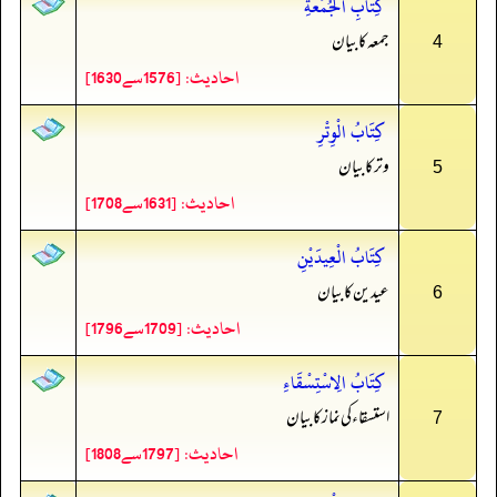
كِتَابِ الْجُمُعَةِ
جمعہ کا بیان
4
احادیث: [1576سے1630]
كِتَابُ الْوِتْرِ
وتر کا بیان
5
احادیث: [1631سے1708]
كِتَابُ الْعِيدَيْنِ
عیدین کا بیان
6
احادیث: [1709سے1796]
كِتَابُ الِاسْتِسْقَاءِ
استسقاء کى نماز کا بیان
7
احادیث: [1797سے1808]