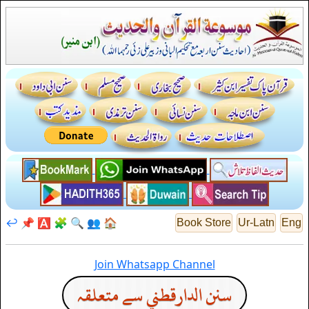
↩️
📌
🅰️
🧩
🔍
👥
🏠
Book Store
Ur-Latn
Eng
Join Whatsapp Channel
سنن الدارقطني سے متعلقہ