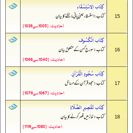
كِتَاب الِاسْتِسْقَاءِ
کتاب: استسقاء یعنی پانی مانگنے کا بیان
15
احادیث: [1005سے1039]
كِتَاب الْكُسُوف
کتاب: سورج گہن کے متعلق بیان
16
احادیث: [1040سے1066]
كِتَاب سُجُودِ الْقُرْآنِ
کتاب: سجود قرآن کے مسائل
17
احادیث: [1067سے1079]
كِتَاب تَقْصِيرِ الصَّلَاةِ
کتاب: نماز میں قصر کرنے کا بیان
18
احادیث: [1080سے1119]