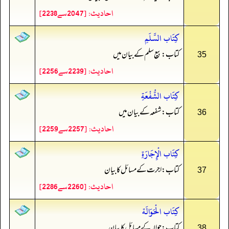
احادیث: [2047سے2238]
كِتَاب السَّلَمِ
کتاب: بیع سلم کے بیان میں
35
احادیث: [2239سے2256]
كِتَاب الشُّفْعَةِ
کتاب: شفعہ کے بیان میں
36
احادیث: [2257سے2259]
كِتَاب الْإِجَارَةِ
کتاب: اجرت کے مسائل کا بیان
37
احادیث: [2260سے2286]
كِتَاب الْحَوَالَة
کتاب: حوالہ کے مسائل کا بیان
38