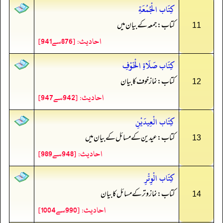
كِتَاب الْجُمُعَةِ
کتاب: جمعہ کے بیان میں
11
احادیث: [876سے941]
كِتَاب صَلَاةِ الْخَوْفِ
کتاب: نماز خوف کا بیان
12
احادیث: [942سے947]
كِتَاب الْعِيدَيْنِ
کتاب: عیدین کے مسائل کے بیان میں
13
احادیث: [948سے989]
كِتَاب الْوِتْرِ
کتاب: نماز وتر کے مسائل کا بیان
14
احادیث: [990سے1004]