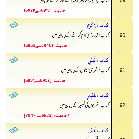
کتاب: باغیوں اور مرتدوں سے توبہ کرانے کا بیان
89
احادیث: [6918سے6939]
كِتَاب الْإِكْرَاهِ
کتاب: زبردستی کام کرانے کے بیان میں
90
احادیث: [6940سے6952]
كِتَاب الْحِيَلِ
کتاب: شرعی حیلوں کے بیان میں
91
احادیث: [6953سے6981]
كِتَاب التَّعْبِيرِ
کتاب: خوابوں کی تعبیر کے بیان میں
92
احادیث: [6982سے7047]
كِتَاب الْفِتَنِ