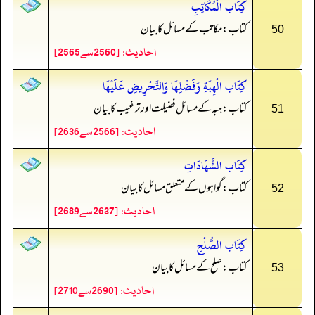
كِتَاب الْمُكَاتِبِ
کتاب: مکاتب کے مسائل کا بیان
50
احادیث: [2560سے2565]
كِتَاب الْهِبَةِ وَفَضْلِهَا وَالتَّحْرِيضِ عَلَيْهَا
کتاب: ہبہ کےمسائل فضیلت اور ترغیب کا بیان
51
احادیث: [2566سے2636]
كِتَاب الشَّهَادَاتِ
کتاب: گواہوں کے متعلق مسائل کا بیان
52
احادیث: [2637سے2689]
كِتَاب الصُّلْحِ
کتاب: صلح کے مسائل کا بیان
53
احادیث: [2690سے2710]