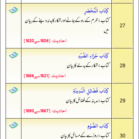
كِتَاب الْمُحْصَرِ
کتاب: محرم کے روکے جانے اور شکار کا بدلہ دینے کے بیان
27
میں
احادیث: [1806سے1820]
كِتَاب جَزَاءِ الصَّيْدِ
کتاب: شکار کے بدلے کا بیان
28
احادیث: [1821سے1866]
كِتَاب فَضَائِلِ الْمَدِينَةِ
کتاب: مدینہ کے فضائل کا بیان
29
احادیث: [1867سے1890]
كِتَاب الصَّوْمِ
کتاب: روزے کے مسائل کا بیان
30