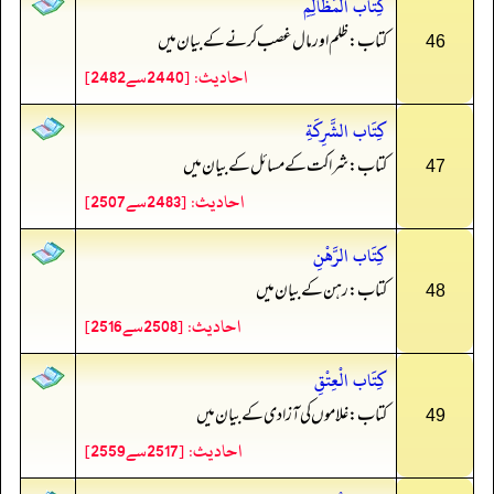
كِتَاب الْمَظَالِمِ
کتاب: ظلم اور مال غصب کرنے کے بیان میں
46
احادیث: [2440سے2482]
كِتَاب الشَّرِكَةِ
کتاب: شراکت کے مسائل کے بیان میں
47
احادیث: [2483سے2507]
كِتَاب الرَّهْنِ
کتاب: رہن کے بیان میں
48
احادیث: [2508سے2516]
كِتَاب الْعِتْقِ
کتاب: غلاموں کی آزادی کے بیان میں
49
احادیث: [2517سے2559]