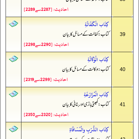
احادیث: [2287سے2289]
كِتَاب الْكَفَالَةِ
کتاب: کفالت کے مسائل کا بیان
39
احادیث: [2290سے2298]
كِتَاب الْوَكَالَةِ
کتاب: وکالت کے مسائل کا بیان
40
احادیث: [2299سے2319]
كِتَاب الْمُزَارَعَةِ
کتاب: کھیتی باڑی اور بٹائی کا بیان
41
احادیث: [2320سے2350]
كِتَاب الشُّرْبِ والْمُسَاقَاةِ