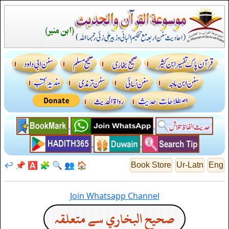
↩️
📌
🅰️
🧩
🔍
👥
🏠
Book Store
Ur-Latn
Eng
Join Whatsapp Channel
صحيح البخاري سے متعلقہ