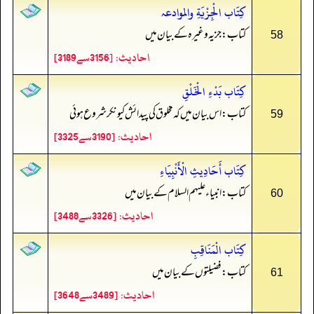
كِتَاب الْجِزْيَةِ والموادعہ
کتاب: جزیہ وغیرہ کے بیان میں
58
احادیث: [3156سے3189]
كِتَاب بَدْءِ الْخَلْقِ
کتاب: اس بیان میں کہ مخلوق کی پیدائش کیونکر شروع ہوئی
59
احادیث: [3190سے3325]
كِتَاب أَحَادِيثِ الْأَنْبِيَاءِ
کتاب: انبیاء علیہم السلام کے بیان میں
60
احادیث: [3326سے3488]
كِتَاب الْمَنَاقِبِ
کتاب: فضیلتوں کے بیان میں
61
احادیث: [3489سے3648]