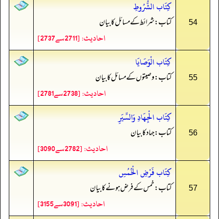
كِتَاب الشُّرُوطِ
کتاب: شرائط کے مسائل کا بیان
54
احادیث: [2711سے2737]
كِتَاب الْوَصَايَا
کتاب: وصیتوں کے مسائل کا بیان
55
احادیث: [2738سے2781]
كِتَاب الْجِهَادِ وَالسِّيَرِ
کتاب: جہاد کا بیان
56
احادیث: [2782سے3090]
كِتَاب فَرْضِ الْخُمُسِ
کتاب: خمس کے فرض ہونے کا بیان
57
احادیث: [3091سے3155]