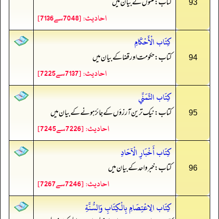
کتاب: فتنوں کے بیان میں
93
احادیث: [7048سے7136]
كِتَاب الْأَحْكَامِ
کتاب: حکومت اور قضا کے بیان میں
94
احادیث: [7137سے7225]
كِتَاب التَّمَنِّي
کتاب: نیک ترین آرزؤں کے جائز ہونے کے بیان میں
95
احادیث: [7226سے7245]
كِتَاب أَخْبَارِ الْآحَادِ
کتاب: خبر واحد کے بیان میں
96
احادیث: [7246سے7267]
كِتَاب الِاعْتِصَامِ بِالْكِتَابِ وَالسُّنَّةِ