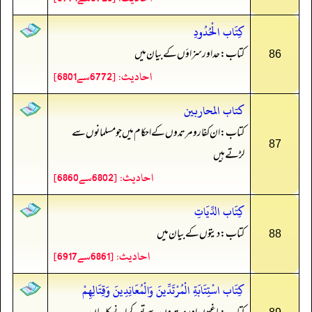
كِتَاب الْحُدُودِ
کتاب: حد اور سزاؤں کے بیان میں
86
احادیث: [6772سے6801]
كتاب المحاربين
کتاب: ان کفار و مرتدوں کے احکام میں جو مسلمانوں سے
87
لڑتے ہیں
احادیث: [6802سے6860]
كِتَاب الدِّيَاتِ
کتاب: دیتوں کے بیان میں
88
احادیث: [6861سے6917]
كِتَاب اسْتِتَابَةِ الْمُرْتَدِّينَ وَالْمُعَانِدِينَ وَقِتَالِهِمْ