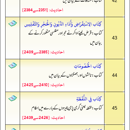
کتاب: مساقات کے بیان میں
42
احادیث: [2351سے2384]
كِتَاب الِاسْتِقْرَاضِ وَأَدَاءِ الدُّيُونِ وَالْحَجْرِ وَالتَّفْلِيسِ
کتاب: قرض لینے ادا کرنے حجر اور مفلسی منظور کرنے کے
43
بیان میں
احادیث: [2385سے2409]
كِتَاب الْخُصُومَاتِ
کتاب: نالشوں اور جھگڑوں کے بیان میں
44
احادیث: [2410سے2425]
كِتَاب فِي اللُّقَطَةِ
کتاب: لقطہ یعنی گری پڑی چیزوں کے بارے میں احکام
45
احادیث: [2426سے2439]