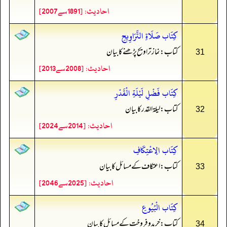
احادیث: [1891سے2007]
كِتَاب صَلَاةِ التَّرَاوِيحِ
کتاب: نماز تراویح پڑھنے کا بیان
31
احادیث: [2008سے2013]
كِتَاب فَضْلِ لَيْلَةِ الْقَدْرِ
کتاب: لیلۃ القدر کا بیان
32
احادیث: [2014سے2024]
كِتَاب الِاعْتِكَافِ
کتاب: اعتکاف کے مسائل کا بیان
33
احادیث: [2025سے2046]
كِتَاب الْبُيُوعِ
کتاب: خرید و فروخت کے مسائل کا بیان
34