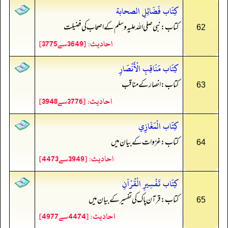
كِتَاب فَضَائِلِ الصحابة
کتاب: نبی صلی اللہ علیہ وسلم کے اصحاب کی فضیلت
62
احادیث: [3649سے3775]
كِتَاب مَنَاقِبِ الْأَنْصَارِ
کتاب: انصار کے مناقب
63
احادیث: [3776سے3948]
كِتَاب الْمَغَازِي
کتاب: غزوات کے بیان میں
64
احادیث: [3949سے4473]
كِتَاب تَفْسِيرِ الْقُرْآنِ
کتاب: قرآن پاک کی تفسیر کے بیان میں
65
احادیث: [4474سے4977]