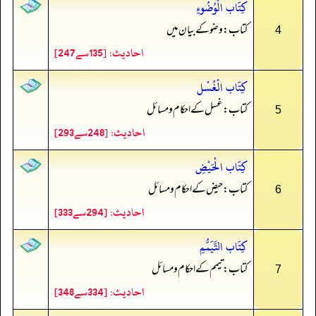
كِتَاب الْوُضُوءِ
کتاب: وضو کے بیان میں
4
احادیث: [135سے247]
كِتَاب الْغُسْل
کتاب: غسل کے احکام و مسائل
5
احادیث: [248سے293]
كِتَاب الْحَيْضِ
کتاب: حیض کے احکام و مسائل
6
احادیث: [294سے333]
كِتَاب التَّيَمُّمِ
کتاب: تیمم کے احکام و مسائل
7
احادیث: [334سے348]