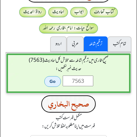
کتاب تعارف
ابواب
احادیث
رواۃ الحدیث
سوانح حیات: امام بخاری رحمہ اللہ
تمام کتب
ترقیم شاملہ
عربی
اردو
صحیح بخاری میں ترقیم شاملہ سے تلاش کل احادیث (7563)
حدیث نمبر لکھیں:
صحيح البخاري
مکمل فہرست کتب
فہرست میں اپنا مطلوبہ لفظ تلاش کریں: