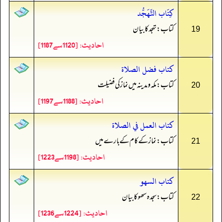
كِتَاب التَّهَجُّد
کتاب: تہجد کا بیان
19
احادیث: [1120سے1187]
كتاب فضل الصلاة
کتاب: مکہ و مدینہ میں نماز کی فضیلت
20
احادیث: [1188سے1197]
كتاب العمل في الصلاة
کتاب: نماز کے کام کے بارے میں
21
احادیث: [1198سے1223]
كتاب السهو
کتاب: سجدہ سھو کا بیان
22
احادیث: [1224سے1236]