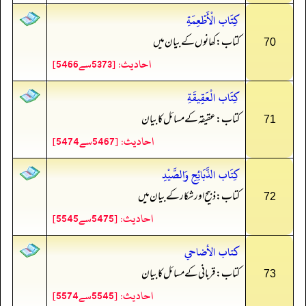
كِتَاب الْأَطْعِمَةِ
کتاب: کھانوں کے بیان میں
70
احادیث: [5373سے5466]
كِتَاب الْعَقِيقَةِ
کتاب: عقیقہ کے مسائل کا بیان
71
احادیث: [5467سے5474]
كِتَاب الذَّبَائِحِ وَالصَّيْدِ
کتاب: ذبیح اور شکار کے بیان میں
72
احادیث: [5475سے5545]
كتاب الأضاحي
کتاب: قربانی کے مسائل کا بیان
73
احادیث: [5545سے5574]