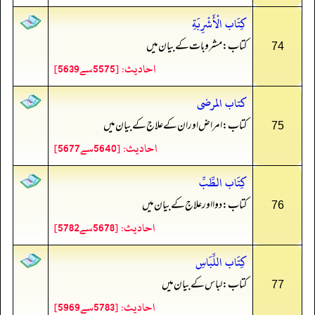
كِتَاب الْأَشْرِبَةِ
کتاب: مشروبات کے بیان میں
74
احادیث: [5575سے5639]
كتاب المرضى
کتاب: امراض اور ان کے علاج کے بیان میں
75
احادیث: [5640سے5677]
كِتَاب الطِّبِّ
کتاب: دوا اور علاج کے بیان میں
76
احادیث: [5678سے5782]
كِتَاب اللِّبَاسِ
کتاب: لباس کے بیان میں
77
احادیث: [5783سے5969]