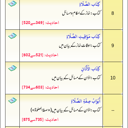
كِتَاب الصَّلَاةِ
کتاب: نماز کے احکام و مسائل
8
احادیث: [349سے520]
كِتَاب مَوَاقِيتِ الصَّلَاةِ
کتاب: اوقات نماز کے بیان میں
9
احادیث: [521سے602]
كِتَاب الْأَذَانِ
کتاب: اذان کے مسائل کے بیان میں
10
احادیث: [603سے734]
أَبْوَابُ صِفَةِ الصَّلَاةِ
کتاب: اذان کے مسائل کے بیان میں («صفة الصلوة»)
--
احادیث: [735سے875]