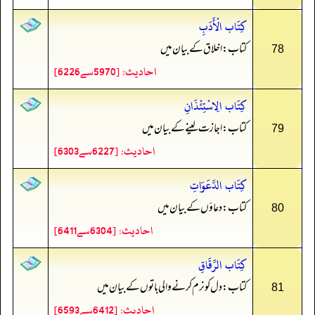
كِتَاب الْأَدَبِ
کتاب: اخلاق کے بیان میں
78
احادیث: [5970سے6226]
كِتَاب الِاسْتِئْذَانِ
کتاب: اجازت لینے کے بیان میں
79
احادیث: [6227سے6303]
كِتَاب الدَّعَوَاتِ
کتاب: دعاؤں کے بیان میں
80
احادیث: [6304سے6411]
كِتَاب الرِّقَاقِ
کتاب: دل کو نرم کرنے والی باتوں کے بیان میں
81
احادیث: [6412سے6593]