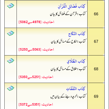
كِتَاب فَضَائِلِ الْقُرْآنِ
کتاب: قرآن کے فضائل کا بیان
66
احادیث: [4978سے5062]
كِتَاب النِّكَاحِ
کتاب: نکاح کے مسائل کا بیان
67
احادیث: [5063سے5250]
كِتَاب الطَّلَاقِ
کتاب: طلاق کے مسائل کا بیان
68
احادیث: [5251سے5350]
كِتَاب النَّفَقَاتِ
کتاب: خرچہ دینے کے بیان میں
69
احادیث: [5351سے5372]