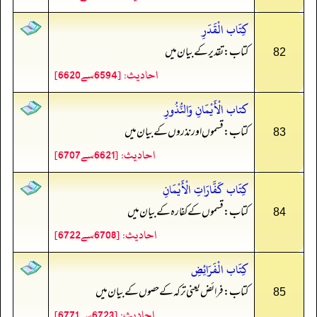
كِتَاب الْقَدَرِ
کتاب: تقدیر کے بیان میں
82
احادیث: [6594سے6620]
كتاب الْأَيْمَانِ وَالنُّذُورِ
کتاب: قسموں اور نذروں کے بیان میں
83
احادیث: [6621سے6707]
كِتَاب كَفَّارَاتِ الْأَيْمَانِ
کتاب: قسموں کے کفارہ کے بیان میں
84
احادیث: [6708سے6722]
كِتَاب الْفَرَائِضِ
کتاب: فرائض یعنی ترکہ کے حصوں کے بیان میں
85
احادیث: [6723سے6771]