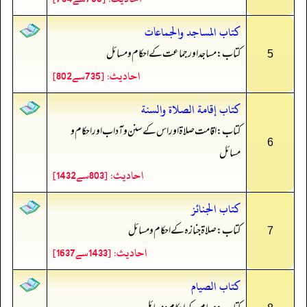
كتاب المساجد والجماعات
کتاب: مسا جد اور جماعت کے احکام و مسائل
5
احادیث: [735سے802]
كتاب إقامة الصلاة والسنة
کتاب: اقامت صلاۃ اور اس کے سنن و آداب اور احکام و
6
مسائل
احادیث: [803سے1432]
كتاب الجنائز
کتاب: صلاۃ جنازہ کے احکام و مسائل
7
احادیث: [1433سے1637]
كتاب الصيام