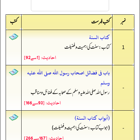
نمبر
کتب
کتب فہرست
كتاب السنة
کتاب: سنت کی اہمیت و فضیلت
1
احادیث: [1سے92]
باب فى فضائل اصحاب رسول الله صلى الله عليه
وسلم
-
رسول اللہ صلى اللہ علیہ وسلم کے صحابہ کے فضائل و مناقب
احادیث: [93سے166]
(أبواب كتاب السنة)
(ابواب کتاب: سنت کی اہمیت و فضیلت)
-
احادیث: [167سے266]