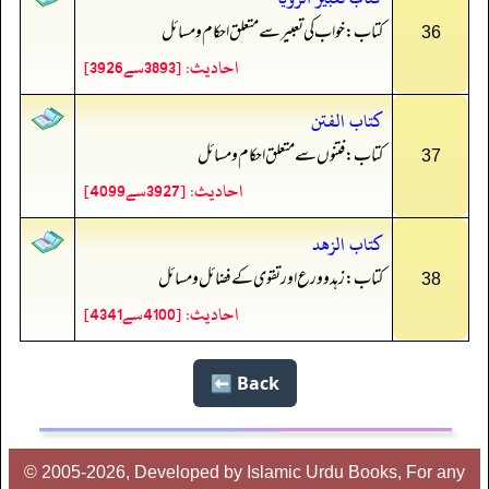
کتاب: خواب کی تعبیر سے متعلق احکام و مسائل
36
احادیث: [3893سے3926]
كتاب الفتن
کتاب: فتنوں سے متعلق احکام و مسائل
37
احادیث: [3927سے4099]
كتاب الزهد
کتاب: زہد و ورع اور تقوی کے فضائل و مسائل
38
احادیث: [4100سے4341]
Back ⬅️
© 2005-2026, Developed by Islamic Urdu Books, For any