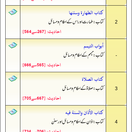
كتاب الطهارة وسننها
کتاب: طہارت اور اس کے احکام و مسائل
2
احادیث: [267سے564]
أبواب التيمم
کتاب: تیمم کے احکام و مسائل
-
احادیث: [565سے666]
كتاب الصلاة
کتاب: صلاۃ کے احکام و مسائل
3
احادیث: [667سے705]
كتاب الأذان والسنة فيه
کتاب: اذان کے احکام و مسائل اورسنن
4
احادیث: [706سے734]