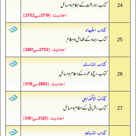
کتاب: وراثت کے احکام و مسائل
24
احادیث: [2719سے2752]
كتاب الجهاد
کتاب: جہاد کے فضائل و احکام
25
احادیث: [2753سے2881]
كتاب المناسك
کتاب: حج و عمرہ کے احکام و مسائل
26
احادیث: [2882سے3119]
كِتَابُ الْأَضَاحِي
کتاب: قربانی کے احکام و مسائل
27
احادیث: [3120سے3161]
كتاب الذبائح