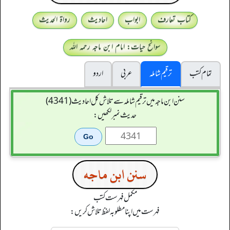
کتاب تعارف
ابواب
احادیث
رواۃ الحدیث
سوانح حیات: امام ابن ماجہ رحمہ اللہ
تمام کتب
ترقیم شاملہ
عربی
اردو
سنن ابن ماجہ میں ترقیم شاملہ سے تلاش کل احادیث (4341)
حدیث نمبر لکھیں:
سنن ابن ماجه
مکمل فہرست کتب
فہرست میں اپنا مطلوبہ لفظ تلاش کریں: