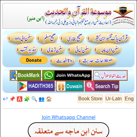
↩️
📌
🅰️
🧩
🔍
👥
🏠
Book Store
Ur-Latn
Eng
Join Whatsapp Channel
سنن ابن ماجه سے متعلقہ