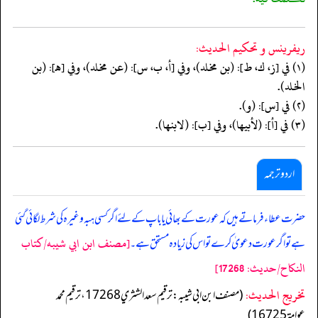
ريفرينس و تحكيم الحدیث:
(١) في [ز، ك، ط]: (بن مخلد)، وفي [أ، ب، س]: (عن مخلد)، وفي [هـ]: (بن
الخلد).
(٢) في [س]: (و).
(٣) في [أ]: (لأبيها)، وفي [ب]: (لابنها).
اردو ترجمہ
حضرت عطاء فرماتے ہیں کہ عورت کے بھائی یا باپ کے لئے اگر کسی ہبہ وغیرہ کی شرط لگائی گئی
[مصنف ابن ابي شيبه/كتاب
ہے تو اگر عورت دعویٰ کرے تو اس کی زیادہ مستحق ہے۔
النكاح/حدیث: 17268]
تخریج الحدیث:
(مصنف ابن ابي شيبه: ترقيم سعد الشثري 17268، ترقيم محمد
عوامة 16725)