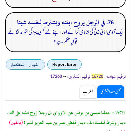
76. في الرجل يزوج ابنته ويشترط لنفسه شيئا
ایک آدمی اپنی بیٹی کی شادی کرائے اور اپنے لئے کسی چیز کی شرط لگائے
تو کیا حکم ہے؟
Report Error
اظهار التشكيل
ترقیم عوامۃ:
ترقیم الشثری:
--
17263
16720
محقق سعد الشثری
اعراب
١٧٢٦٣ - حدثنا عيسى بن يونس عن الاوزاعي ان رجلا زوج ابنته على الف
دينار وشرط لنفسة الف دينار فقضى عمر بن عبد العزيز للمراة
(بالفين)