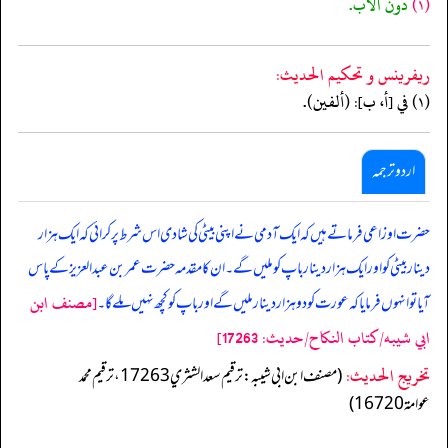
(١)
دون الاب.
ريفرينس و تحكيم الحدیث:
(١) في [أ، ب]: (ألفين).
اردو ترجمہ
حضرت اوزاعی فرماتے ہیں کہ ایک آدمی نے اپنی بیٹی کی شادی اس شرط پر کرائی کہ ایک ہزار
دینار بیٹی کو اور ایک ہزار دینار باپ کو ملیں گے۔ ان کا مقدمہ حضرت عمر بن عبدا لعزیز کے پاس
[مصنف ابن
آیا تو انہوں فرمایا کہ عورت کو دوہزار دینار ملیں گے اور باپ کو کچھ نہیں ملے گا۔
ابي شيبه/كتاب النكاح/حدیث: 17263]
تخریج الحدیث:
(مصنف ابن ابي شيبه: ترقيم سعد الشثري 17263، ترقيم محمد
عوامة 16720)