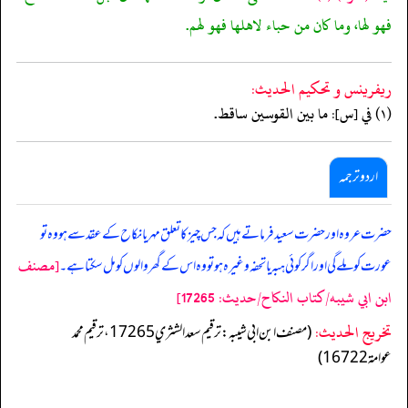
فهو لها، وما كان من حباء لاهلها فهو لهم.
ريفرينس و تحكيم الحدیث:
(١) في [س]: ما بين القوسين ساقط.
اردو ترجمہ
حضرت عروہ اور حضرت سعید فرماتے ہیں کہ جس چیز کا تعلق مہر یا نکاح کے عقد سے ہو وہ تو
[مصنف
عورت کو ملے گی اور اگر کوئی ہبہ یا تحفہ وغیرہ ہو تو وہ اس کے گھر والوں کو مل سکتا ہے۔
ابن ابي شيبه/كتاب النكاح/حدیث: 17265]
تخریج الحدیث:
(مصنف ابن ابي شيبه: ترقيم سعد الشثري 17265، ترقيم محمد
عوامة 16722)