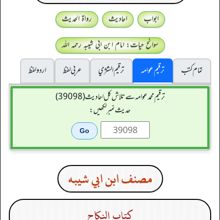
ابواب
احادیث
رواۃ الحدیث
سوانح حیات: امام ابن ابی شیبہ رحمہ اللہ
تمام کتب
ترقیم عوامہ
ترقيم الشژي
عربی لفظ
اردو لفظ
ترقیم محمدعوامہ سے تلاش کل احادیث (39098)
حدیث نمبر لکھیں:
مصنف ابن ابي شيبه
كتاب النكاح