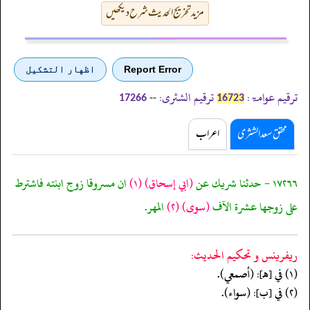
مزید تخریج الحدیث شرح دیکھیں
Report Error
اظهار التشكيل
ترقیم عوامۃ:
ترقیم الشثری:
--
17266
16723
محقق سعد الشثری
اعراب
١٧٢٦٦ - حدثنا شريك عن
(ابي إسحاق)
(١)
ان مسروقا زوج ابنته فاشترط
على زوجها عشرة الآف
(سوى)
(٢)
المهر.
ريفرينس و تحكيم الحدیث:
(١) في [هـ]: (أصمعي).
(٢) في [ب]: (سواء).