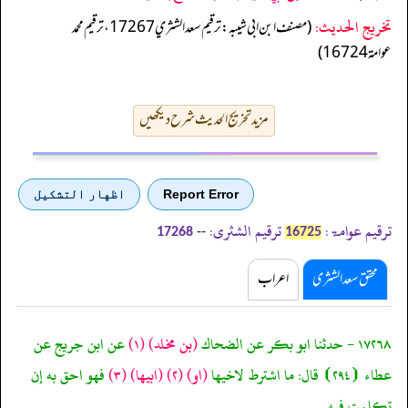
تخریج الحدیث:
(مصنف ابن ابي شيبه: ترقيم سعد الشثري 17267، ترقيم محمد
عوامة 16724)
مزید تخریج الحدیث شرح دیکھیں
Report Error
اظهار التشكيل
ترقیم عوامۃ:
ترقیم الشثری:
--
17268
16725
محقق سعد الشثری
اعراب
١٧٢٦٨ - حدثنا ابو بكر عن الضحاك
(بن مخلد)
(١)
عن ابن جريج عن
عطاء ⦗٢٩٤⦘ قال: ما اشترط لاخيها
(او)
(٢)
(ابيها)
(٣)
فهو احق به إن
تكلمت فيه.