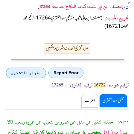
[مصنف ابن ابي شيبه/كتاب النكاح/حدیث: 17264]
گی۔
تخریج الحدیث:
(مصنف ابن ابي شيبه: ترقيم سعد الشثري 17264، ترقيم محمد
عوامة 16721)
مزید تخریج الحدیث شرح دیکھیں
Report Error
اظهار التشكيل
ترقیم عوامۃ:
ترقیم الشثری:
--
17265
16722
محقق سعد الشثری
اعراب
١٧٢٦٥ - حدثنا الثقفي عن مثنى عن عمرو بن شعيب عن عروة وسعيد قالا:
ايما
(امراة)
(١)
انكحت على صداق او عدة لاهلها كان قبل عصمة النكاح