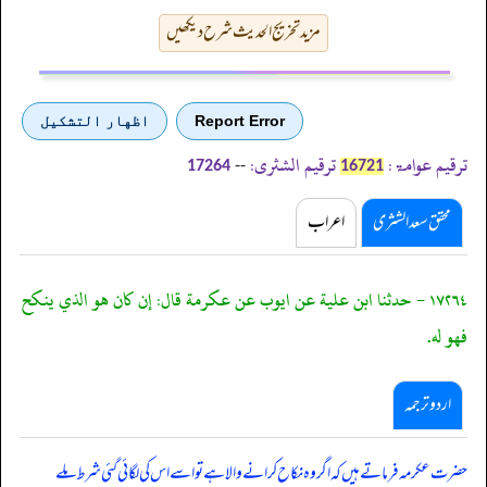
مزید تخریج الحدیث شرح دیکھیں
Report Error
اظهار التشكيل
ترقیم عوامۃ:
ترقیم الشثری:
--
17264
16721
محقق سعد الشثری
اعراب
١٧٢٦٤ - حدثنا ابن علية عن ايوب عن عكرمة قال: إن كان هو الذي ينكح
فهو له.
اردو ترجمہ
حضرت عکرمہ فرماتے ہیں کہ اگر وہ نکاح کرانے والا ہے تو اسے اس کی لگائی گئی شرط ملے