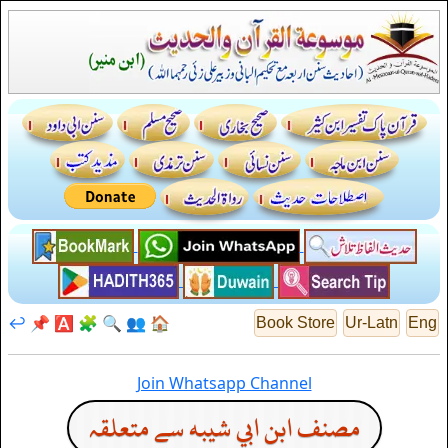
↩️
📌
🅰️
🧩
🔍
👥
🏠
Book Store
Ur-Latn
Eng
Join Whatsapp Channel
مصنف ابن ابي شيبه سے متعلقہ