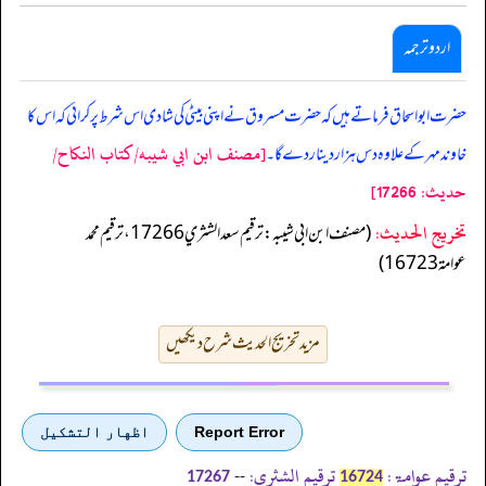
اردو ترجمہ
حضرت ابو اسحاق فرماتے ہیں کہ حضرت مسروق نے اپنی بیٹی کی شادی اس شرط پر کرائی کہ اس کا
[مصنف ابن ابي شيبه/كتاب النكاح/
خاوند مہر کے علاوہ دس ہزاردینار دے گا۔
حدیث: 17266]
تخریج الحدیث:
(مصنف ابن ابي شيبه: ترقيم سعد الشثري 17266، ترقيم محمد
عوامة 16723)
مزید تخریج الحدیث شرح دیکھیں
Report Error
اظهار التشكيل
ترقیم عوامۃ:
ترقیم الشثری:
--
17267
16724