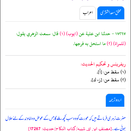
محقق سعد الشثری
اعراب
١٧٢٦٧ - حدثنا ابن علية عن
(ايوب)
(١)
قال: سمعت الزهري يقول:
(للمراة)
(٢)
ما استحل به فرجها.
ريفرينس و تحكيم الحدیث:
(١) سقط من: [أ].
(٢) سقط من: [ز، ك].
اردو ترجمہ
حضرت زہری فرماتے ہیں کہ عورت کو وہ سب کچھ ملے گا جس کے عوض وہ خاوند کے لئے حلال
[مصنف ابن ابي شيبه/كتاب النكاح/حدیث: 17267]
ہوئی ہے۔