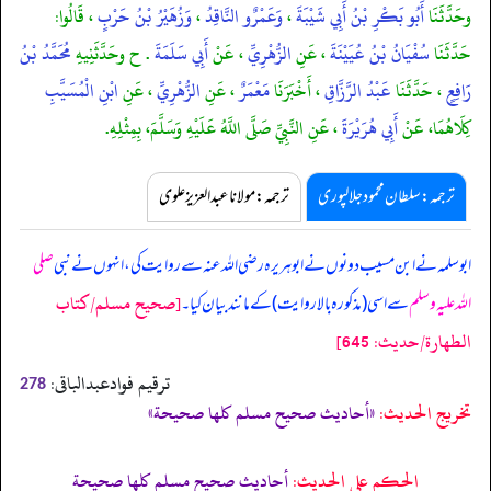
وحَدَّثَنَا
أَبُو بَكْرِ بْنُ أَبِي شَيْبَةَ
،
وَعَمْرٌو النَّاقِدُ
،
وَزُهَيْرُ بْنُ حَرْبٍ
، قَالُوا:
حَدَّثَنَا
سُفْيَانُ بْنُ عُيَيْنَةَ
، عَنِ
الزُّهْرِيِّ
، عَنْ
أَبِي سَلَمَةَ
. ح وحَدَّثَنِيهِ
مُحَمَّدُ بْنُ
رَافِعٍ
، حَدَّثَنَا
عَبْدُ الرَّزَّاقِ
، أَخْبَرَنَا
مَعْمَرٌ
، عَنِ
الزُّهْرِيِّ
، عَنِ
ابْنِ الْمُسَيَّبِ
كِلَاهُمَا، عَنْ
أَبِي هُرَيْرَةَ
، عَنِ النَّبِيِّ صَلَّى اللَّهُ عَلَيْهِ وَسَلَّمَ، بِمِثْلِهِ.
ترجمہ:سلطان محمود جلالپوری
ترجمہ:مولانا عبدالعزیز علوی
ابوسلمہ نے ابن مسیب دونوں نے ابوہریرہ رضی اللہ عنہ سے روایت کی، انہوں نے نبی
صلی
[صحيح مسلم/كتاب
اللہ علیہ وسلم
سے اسی (مذکورہ بالا روایت) کے مانند بیان کیا۔
الطهارة/حدیث: 645]
ترقیم فوادعبدالباقی:
278
تخریج الحدیث:
«أحاديث صحيح مسلم كلها صحيحة»
الحكم على الحديث:
أحاديث صحيح مسلم كلها صحيحة