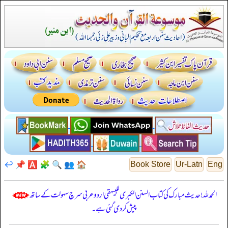
↩️
📌
🅰️
🧩
🔍
👥
🏠
Book Store
Ur-Latn
Eng
الحمدللہ! حدیث مبارک کی کتاب السنن الكبرى للبيهقي اردو عربی سرچ سہولت کے ساتھ
پیش کر دی گئی ہے۔