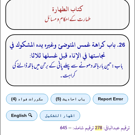
كتاب الطهارة
طہارت کے احکام و مسائل
26. باب كراهة غمس المتوضئ وغيره يده المشكوك في
نجاستها في الإناء قبل غسلها ثلاثا:
باب: تین بار ہاتھ دھونے سے پہلے پانی کے برتن میں ہاتھ ڈالنے کی
کراہت۔
Report Error
باب احادیث (5)
مكررات فواد (4)
اظهار التشكيل
🔍 English
ترقیم عبدالباقی:
ترقیم شاملہ:
--
645
278