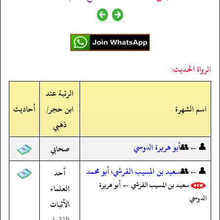
الرواة الحديث:
الرتبة عند
اسم الشهرة
ابن حجر/
أحاديث
ذهبي
👤←👥
أبو هريرة الدوسي
صحابي
👤←👥
سعيد بن المسيب القرشي، أبو محمد
أحد
سعيد بن المسيب القرشي ← أبو هريرة
العلماء
الدوسي
الأثبات
الفقهاء