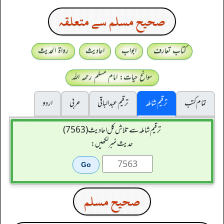
صحيح مسلم سے متعلقہ
کتاب تعارف
ابواب
احادیث
رواۃ الحدیث
سوانح حیات: امام مسلم رحمہ اللہ
تمام کتب
ترقیم شاملہ
ترقيم عبدالباقی
عربی
اردو
ترقیم شاملہ سے تلاش کل احادیث (7563)
حدیث نمبر لکھیں:
صحيح مسلم