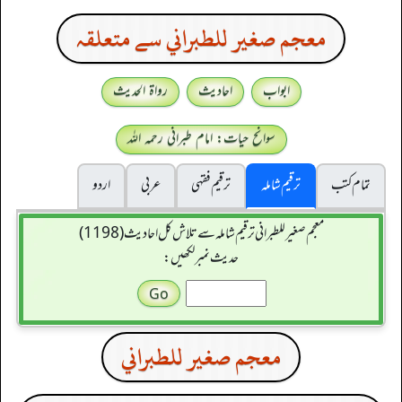
معجم صغير للطبراني سے متعلقہ
ابواب
احادیث
رواۃ الحدیث
سوانح حیات: امام طبرانی رحمہ اللہ
تمام کتب
ترقیم شاملہ
ترقيم فقہی
عربی
اردو
معجم صغير للطبراني ترقیم شاملہ سے تلاش کل احادیث (1198)
حدیث نمبر لکھیں:
معجم صغير للطبراني