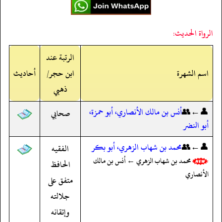
الرواة الحديث:
الرتبة عند
اسم الشهرة
ابن حجر/
أحاديث
ذهبي
👤←👥
أنس بن مالك الأنصاري، أبو حمزة،
صحابي
أبو النضر
👤←👥
محمد بن شهاب الزهري، أبو بكر
الفقيه
محمد بن شهاب الزهري ← أنس بن مالك
الحافظ
الأنصاري
متفق على
جلالته
وإتقانه