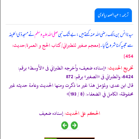
ترجمہ: عبدالصمد ریالوی
سیدنا انس بن مالک رضی اللہ عنہ کہتے ہیں: بے شک نبی
صلی اللہ علیہ وسلم
نے مسجد ذی الحلیفہ
[معجم صغير للطبراني/كتاب الحج و العمرة/حدیث:
سے تلبیہ کہنا شروع کیا۔
454]
تخریج الحدیث:
«إسناده ضعيف، وأخرجه الطبراني فى
«الأوسط»
برقم:
6424، والطبراني فى
«الصغير»
برقم: 872
قال ابن عدی: ولمؤمل هذا غير ما ذكرت ومنها الحديث وعامة حديثه غير
محفوظة، الكامل في الضعفاء: (8 / 193)»
الحكم على الحديث:
إسناده ضعيف