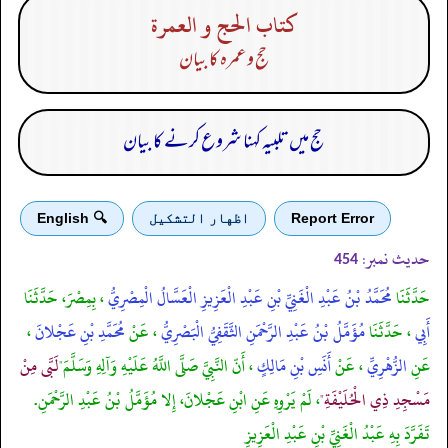
كتاب الحج و العمرة
حج و عمرہ کا بیان
حج میں تلبیہ کہنا شروع کرنے کا بیان
Report Error
اظهار التشكيل
🔍 English
حدیث نمبر:
454
حَدَّثَنَا
مُحَمَّدُ بْنُ عَبْدِ الْغَنِيِّ بْنِ عَبْدِ الْعَزِيزِ الْعَسَّالُ الْمِصْرِيُّ
، بِمِصْرَ، حَدَّثَنَا
أَبِي
، حَدَّثَنَا
مُؤَمَّلُ بْنُ عَبْدِ الرَّحْمَنِ الثَّقَفِيُّ الْبَصْرِيُّ
، عَنْ
مُحَمَّدِ بْنِ عَجْلانَ
،
عَنِ
الزُّهْرِيِّ
، عَنْ
أَنَسِ بْنِ مَالِكٍ
، أَنّ النَّبِيَّ صَلَّى اللَّهُ عَلَيْهِ وَآلِهِ وَسَلَّمَ"
لَبَّى مِنْ
مَسْجِدِ ذِي الْحُلَيْفَةِ"
، لَمْ يَرْوِهِ عَنِ ابْنِ عَجْلانَ، إِلا مُؤَمَّلُ بْنُ عَبْدِ الرَّحْمَنِ.
تَفَرَّدَ بِهِ عَبْدُ الْغَنِيِّ بْنِ عَبْدِ الْعَزِيزِ