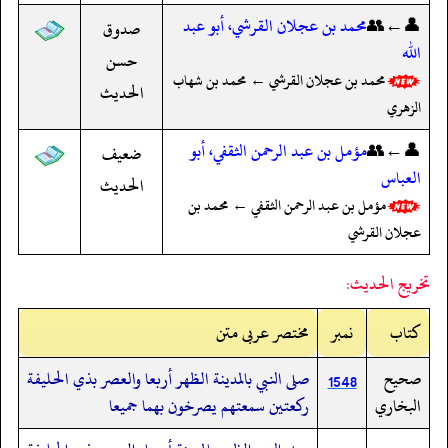
👤←👥
محمد بن عجلان القرشي، أبو عبد
صدوق
الله
حسن
محمد بن عجلان القرشي ← محمد بن شهاب
الحديث
الزهري
👤←👥
مؤمل بن عبد الرحمن الثقفي، أبو
ضعيف
العباس
الحديث
مؤمل بن عبد الرحمن الثقفي ← محمد بن
عجلان القرشي
تخريج الحديث:
کتاب
نمبر
مختصر عربی متن
صحيح
صلى النبي بالمدينة الظهر أربعا والعصر بذي الحليفة
1548
البخاري
ركعتين سمعتهم يصرخون بهما جميعا