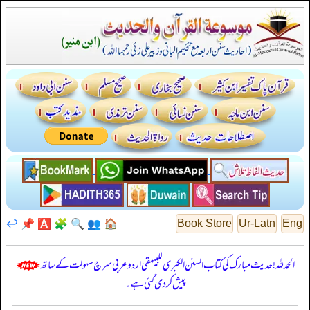
↩️
📌
🅰️
🧩
🔍
👥
🏠
Book Store
Ur-Latn
Eng
الحمدللہ! حدیث مبارک کی کتاب السنن الكبرى للبيهقي اردو عربی سرچ سہولت کے ساتھ
پیش کر دی گئی ہے۔