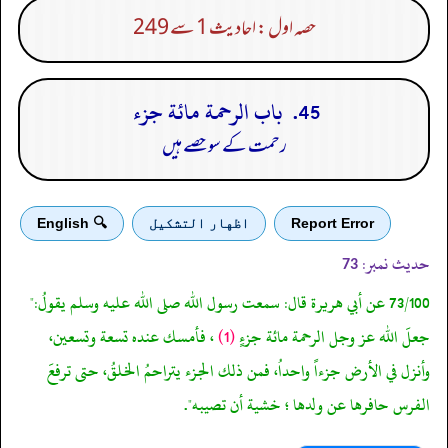
حصہ اول : احادیث 1 سے 249
45. باب الرحمة مائة جزء
رحمت کے سو حصے ہیں
Report Error
اظهار التشكيل
🔍 English
حدیث نمبر:
73
73/100 عن أبي هريرة قال: سمعت رسول الله صلى الله عليه وسلم يقولُ:"
جعلَ الله عز وجل الرحمة مائة جزءٍ
(1)
، فأمسك عنده تسعة وتسعين،
وأنزل في الأرض جزءاً واحداُ، فمن ذلك الجزء يتراحمُ الخلقُ، حتى ترفعَ
الفرس حافرها عن ولدها ؛ خشية أن تصيبه".