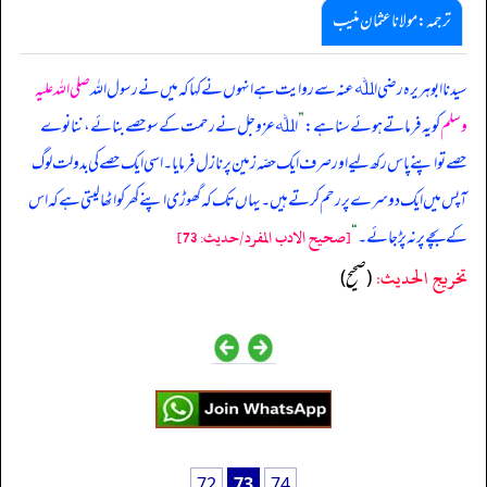
ترجمہ:مولانا عثمان منیب
سیدنا ابوہریرہ رضی اﷲ عنہ سے روایت ہے انہوں نے کہا کہ میں نے رسول اللہ
صلی اللہ علیہ
وسلم
کو یہ فرماتے ہوئے سنا ہے:
”
اﷲ عزوجل نے رحمت کے سو حصے بنائے، ننانوے
حصے تو اپنے پاس رکھ لیے اور صرف ایک حصّہ زمین پر نازل فرمایا۔ اسی ایک حصے کی بدولت لوگ
آپس میں ایک دوسرے پر رحم کرتے ہیں۔ یہاں تک کہ گھوڑی اپنے کھر کو اٹھا لیتی ہے کہ اس
کے بچے پر نہ پڑ جائے۔
“
[صحيح الادب المفرد/حدیث: 73]
تخریج الحدیث:
(صحيح)
72
73
74