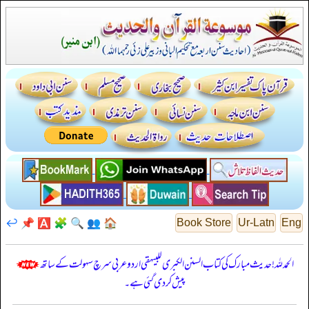
↩️
📌
🅰️
🧩
🔍
👥
🏠
Book Store
Ur-Latn
Eng
الحمدللہ! حدیث مبارک کی کتاب السنن الكبرى للبيهقي اردو عربی سرچ سہولت کے ساتھ
پیش کر دی گئی ہے۔