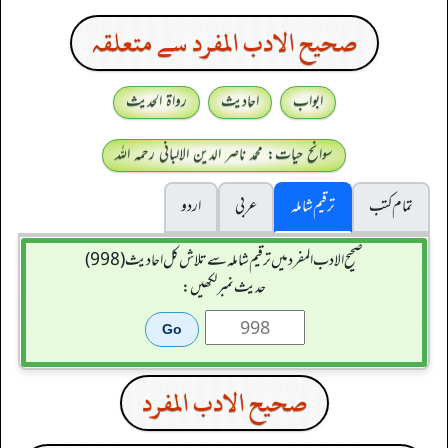
صحيح الادب المفرد سے متعلقہ
ابواب
احادیث
رواۃ الحدیث
سوانح حیات: محمد ناصر الدین الالبانی رحمہ اللہ
تمام کتب
ترقیم شاملہ
عربی
اردو
صحيح الادب المفرد میں ترقیم شاملہ سے تلاش کل احادیث (998)
حدیث نمبر لکھیں:
صحيح الادب المفرد