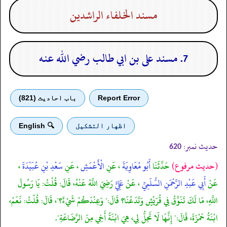
مسند الخلفاء الراشدين
7. مسند على بن ابي طالب رضي الله عنه
Report Error
باب احادیث (821)
اظهار التشكيل
🔍 English
حدیث نمبر:
620
(حديث مرفوع)
حَدَّثَنَا
أَبُو مُعَاوِيَةَ
، عَنِ
الْأَعْمَشِ
، عَنِ
سَعْدِ بْنِ عُبَيْدَةَ
،
عَنْ
أَبِي عَبْدِ الرَّحْمَنِ السُّلَمِيِّ
، عَنْ
عَلِيٍّ
رَضِيَ اللَّهُ عَنْهُ، قَالَ: قُلْتُ: يَا رَسُولَ
اللَّهِ، مَا لَكَ تَنَوَّقُ فِي قُرَيْشٍ وَتَدَعُنَا؟ قَالَ:" وَعِنْدَكُمْ شَيْءٌ؟"، قَالَ: قُلْتُ: نَعَمْ،
ابْنَةُ حَمْزَةَ، قَالَ:" إِنَّهَا لَا تَحِلُّ لِي، هِيَ ابْنَةُ أَخِي مِنَ الرَّضَاعَةِ".