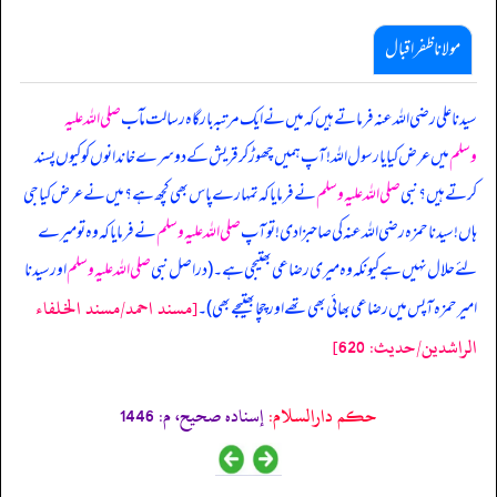
مولانا ظفر اقبال
سیدنا علی رضی اللہ عنہ فرماتے ہیں کہ میں نے ایک مرتبہ بارگاہ رسالت مآب
صلی اللہ علیہ
وسلم
میں عرض کیا یا رسول اللہ! آپ ہمیں چھوڑ کر قریش کے دوسرے خاندانوں کو کیوں پسند
کرتے ہیں؟ نبی
صلی اللہ علیہ وسلم
نے فرمایا کہ تمہارے پاس بھی کچھ ہے؟ میں نے عرض کیا جی
ہاں! سیدنا حمزہ رضی اللہ عنہ کی صاحبزادی! تو آپ
صلی اللہ علیہ وسلم
نے فرمایا کہ وہ تو میرے
لئے حلال نہیں ہے کیونکہ وہ میری رضاعی بھتیجی ہے۔ (دراصل نبی
صلی اللہ علیہ وسلم
اور سیدنا
[مسند احمد/مسند الخلفاء
امیرحمزہ آپس میں رضاعی بھائی بھی تھے اور چچا بھتیجے بھی)۔
الراشدين/حدیث: 620]
حکم دارالسلام:
إسناده صحيح، م: 1446