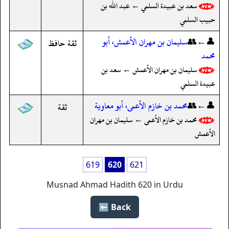
سعد بن عبيدة السلمي ← عبد الله بن
حبيب السلمي
👤←👥
سليمان بن مهران الأعمش، أبو
ثقة حافظ
محمد
سليمان بن مهران الأعمش ← سعد بن
عبيدة السلمي
👤←👥
محمد بن خازم الأعمى، أبو معاوية
ثقة
محمد بن خازم الأعمى ← سليمان بن مهران
الأعمش
619
620
621
Musnad Ahmad Hadith 620 in Urdu
Back ⬅️