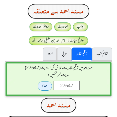
مسند احمد سے متعلقہ
ابواب
احادیث
رواۃ الحدیث
سوانح حیات: امام احمد بن حنبل رحمہ اللہ
تمام کتب
ترقیم شاملہ
عربی
اردو
مسند احمد میں ترقیم شاملہ سے تلاش کل احادیث (27647)
حدیث نمبر لکھیں:
مسند احمد