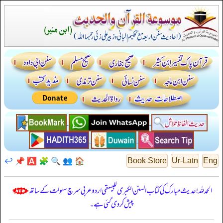
↩️
📌
🅰️
🧩
🔍
👥
🏠
Book Store
Ur-Latn
Eng
الحمدللہ! حدیث مبارک کی کتاب السنن الكبرى للبيهقي اردو عربی سرچ سہولت کے ساتھ
پیش کر دی گئی ہے۔