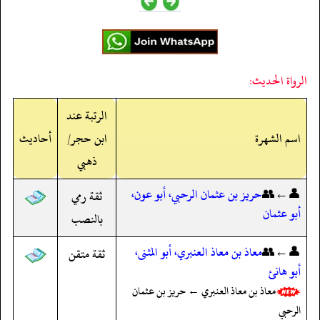
الرواة الحديث:
الرتبة عند
اسم الشهرة
ابن حجر/
أحاديث
ذهبي
👤←👥
حريز بن عثمان الرحبي، أبو عون،
ثقة رمي
أبو عثمان
بالنصب
👤←👥
معاذ بن معاذ العنبري، أبو المثنى،
ثقة متقن
أبو هانئ
معاذ بن معاذ العنبري ← حريز بن عثمان
الرحبي