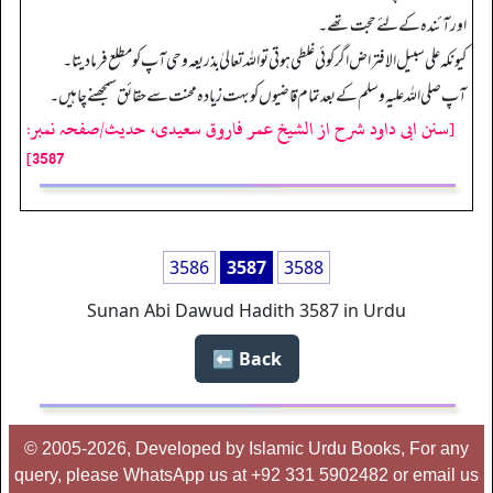
اورآئندہ کےلئے حجت تھے۔
کیونکہ علی سبیل الافتراض اگر کوئی غلطی ہوتی تو اللہ تعالیٰ بذریعہ وحی آپ کو مطلع فرما دیتا۔
آپ صلی اللہ علیہ وسلم کے بعد تمام قاضیوں کو بہت زیادہ محنت سے حقائق سمجھنے چاہیں۔
[سنن ابی داود شرح از الشیخ عمر فاروق سعیدی، حدیث/صفحہ نمبر:
3587]
3586
3587
3588
Sunan Abi Dawud Hadith 3587 in Urdu
Back ⬅️
© 2005-2026, Developed by Islamic Urdu Books, For any
query, please WhatsApp us at +92 331 5902482 or email us