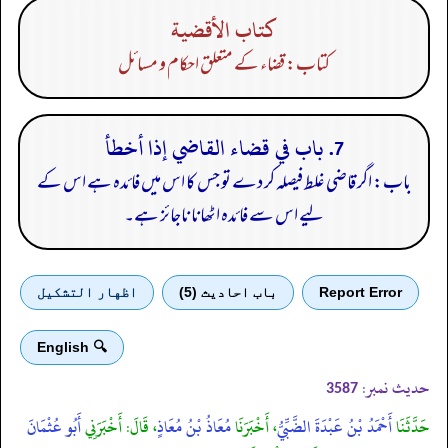
كتاب الأقضية
کتاب: قضاء کے متعلق احکام و مسائل
7. باب في قضاء القاضي إذا أخطأ
باب: اگر قاضی غلط فیصلہ کر دے تو جس کا اس میں فائدہ ہے اس کے
لیے اس سے فائدہ اٹھانا ناجائز ہے۔
Report Error
باب احادیث (5)
اظهار التشكيل
🔍 English
حدیث نمبر:
3587
حَدَّثَنَا
أَحْمَدُ بْنُ عَبْدَةَ الضَّبِّيُّ
، أَخْبَرَنَا
مُعَاذُ بْنُ مُعَاذٍ
، قَالَ: أَخْبَرَنِي
أَبُو عُثْمَانَ