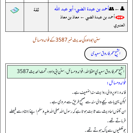
👤←👥
أحمد بن عبدة الضبي، أبو عبد الله
ثقة
أحمد بن عبدة الضبي ← معاذ بن معاذ
العنبري
سنن ابوداود کی حدیث نمبر 3587 کے فوائد و مسائل
الشیخ عمر فاروق سعیدی
الشيخ عمر فاروق سعيدي حفظ الله، فوائد و مسائل، سنن ابي داود ، تحت الحديث 3587
فوائد ومسائل:
فائدہ: اوپر والی روایت سندا ضعیف ہے۔
لیکن یہی بات نیچے والی سند سے صحیح طریق سے مروی ہے۔
ان تینوں احادیث سے ثابت ہوتا ہے کہ رسول اللہ صلی اللہ علیہ وسلم اپنے اجتہاد سے فیصلے
فرماتے تھے۔
جو غلطیوں سے پاک ہوتے تھے۔