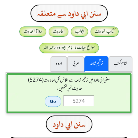
سنن ابي داود سے متعلقہ
کتاب تعارف
ابواب
احادیث
رواۃ الحدیث
سوانح حیات: امام ابوداود رحمہ اللہ
تمام کتب
ترقیم شاملہ
عربی
اردو
سنن ابي داود میں ترقیم شاملہ سے تلاش کل احادیث (5274)
حدیث نمبر لکھیں:
سنن ابي داود