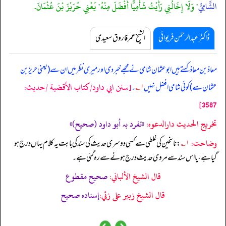
الشَّامِيُّ
" وَلَا إِخَالُنِي رَأَيْتُ شَأْمِيًّا أَفْضَلَ مِنْهُ" يَعْنِي حُرَيْزَ بْنَ عُثْمَانَ.
ڈاکٹر عبدالرحمٰن فریوائی
الشیخ عمر فاروق سعیدی
معاذ بن معاذ کہتے ہیں
ابوعثمان شامی نے مجھے خبر دی اور میری نظر میں ان سے (یعنی حریز بن
[سنن ابي داود/كتاب الأقضية /حدیث:
عثمان سے) کوئی شامی افضل نہیں
۱؎
۔
3587]
تخریج الحدیث دارالدعوہ:
«‏‏‏‏تفرد بہ أبو داود (صحیح)»
وضاحت:
۱؎
: ناسخین کی غلطی سے کسی دوسری حدیث کی سند کی بابت یہ کلام یہاں درج ہو
گیا ہے، یا اس سند سے مروی حدیث درج ہونے سے رہ گئی ہے۔
قال الشيخ الألباني:
صحيح مقطوع
قال الشيخ زبير على زئي:
إسناده صحيح