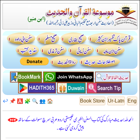
↩️
📌
🅰️
🧩
🔍
👥
🏠
Book Store
Ur-Latn
Eng
الحمدللہ! حدیث مبارک کی کتاب السنن الكبرى للبيهقي اردو عربی سرچ سہولت کے ساتھ
پیش کر دی گئی ہے۔