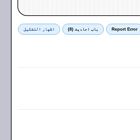
Report Error
باب احادیث (8)
اظهار التشكيل