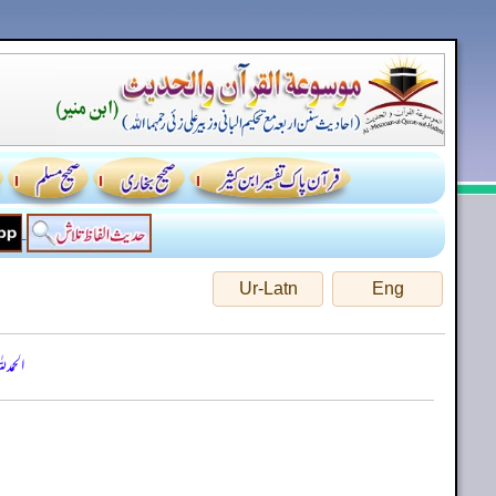
Ur-Latn
Eng
الحمد