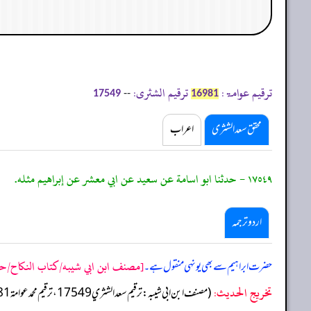
ترقیم عوامۃ:
ترقیم الشثری:
--
17549
16981
محقق سعد الشثری
اعراب
١٧٥٤٩ - حدثنا ابو اسامة عن سعيد عن ابي معشر عن إبراهيم مثله.
اردو ترجمہ
[مصنف ابن ابي شيبه/كتاب النكاح/حدیث: 
حضرت ابراہیم سے بھی یونہی منقول ہے۔
تخریج الحدیث:
(مصنف ابن ابي شيبه: ترقيم سعد الشثري 17549، ترقيم محمد عوامة 16981)