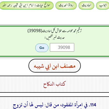
ابواب
احادیث
رواۃ الحدیث
سوانح حیات: امام ابن ابی شیبہ رحمہ اللہ
ترقیم محمدعوامہ سے تلاش کل احادیث (39098)
حدیث نمبر لکھیں:
مصنف ابن ابي شيبه
كتاب النكاح
114. في امرأة المفقود، من قال: ليس لها أن تزوج