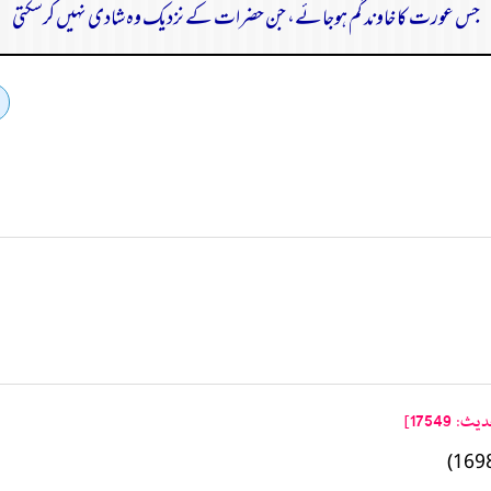
جس عورت کا خاوند گم ہوجائے، جن حضرات کے نزدیک وہ شادی نہیں کرسکتی
17549]