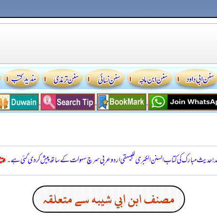
للہ! حدیث مبارک کی کتاب السنن الكبرى للبيهقي اردو عربی سرچ سہولت کے ساتھ پیش کر دی گئی ہے۔
مصنف ابن ابي شيبه سے متعلقہ