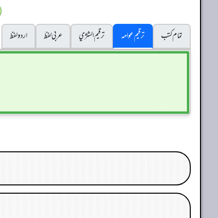
تمام کتب
ترقیم عوامہ
ترقيم الشژي
عربی لفظ
اردو لفظ