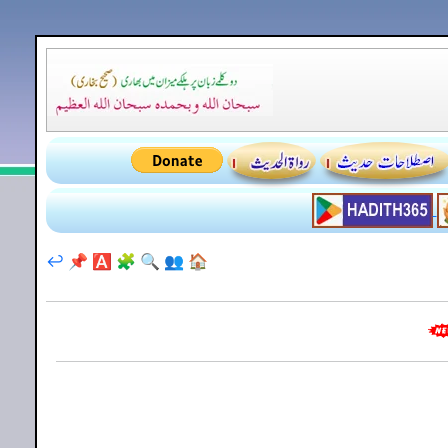
↩️
📌
🅰️
🧩
🔍
👥
🏠