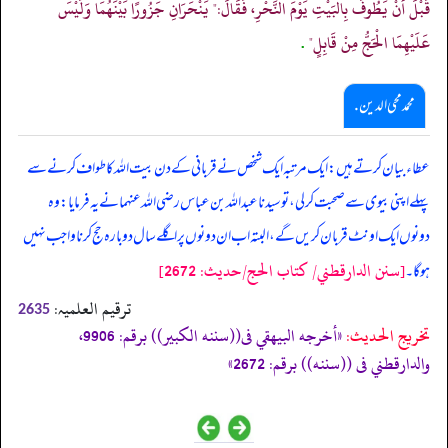
قَبْلَ أَنْ يَطُوفَ بِالْبَيْتِ يَوْمَ النَّحْرِ، فَقَالَ:" يَنْحَرَانِ جَزُورًا بَيْنَهُمَا وَلَيْسَ
عَلَيْهِمَا الْحَجُّ مِنْ قَابِلٍ"
.
محمد محی الدین .
عطاء بیان کرتے ہیں: ایک مرتبہ ایک شخص نے قربانی کے دن بیت اللہ کا طواف کرنے سے
پہلے اپنی بیوی سے صحبت کر لی، تو سیدنا عبداللہ بن عباس رضی اللہ عنہما نے یہ فرمایا: وہ
دونوں ایک اونٹ قربان کریں گے، البتہ اب ان دونوں پر اگلے سال دوبارہ حج کرنا واجب نہیں
[سنن الدارقطني/ كتاب الحج/حدیث: 2672]
ہو گا۔
ترقیم العلمیہ:
2635
تخریج الحدیث:
«أخرجه البيهقي فى((سننه الكبير)) برقم: 9906،
والدارقطني فى ((سننه)) برقم: 2672»