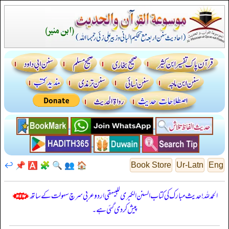
↩️
📌
🅰️
🧩
🔍
👥
🏠
Book Store
Ur-Latn
Eng
الحمدللہ! حدیث مبارک کی کتاب السنن الكبرى للبيهقي اردو عربی سرچ سہولت کے ساتھ
پیش کر دی گئی ہے۔