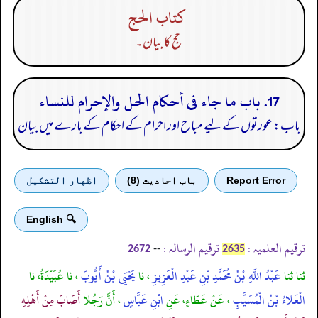
كتاب الحج
حج کا بیان۔
17. باب ما جاء فى أحكام الحل والإحرام للنساء
باب: عورتوں کے لیے مباح اور احرام کے احکام کے بارے میں بیان
Report Error
باب احادیث (8)
اظهار التشكيل
🔍 English
ترقیم العلمیہ :
ترقیم الرسالہ :
--
2672
2635
ثنا ثنا
عَبْدُ اللَّهِ بْنُ مُحَمَّدِ بْنِ عَبْدِ الْعَزِيزِ
، نا
يَحْيَى بْنُ أَيُّوبَ
، نا عُبَيْدَةُ، نا
الْعَلاءُ بْنُ الْمُسَيَّبِ
، عَنْ عَطَاءٍ، عَنِ
ابْنِ عَبَّاسٍ
، أَنَّ رَجُلا
أَصَابَ مِنْ أَهْلِهِ