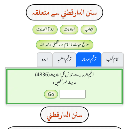
سنن الدارقطني سے متعلقہ
ابواب
احادیث
رواۃ الحدیث
سوانح حیات: امام دارقطنی رحمہ اللہ
تمام کتب
ترقیم الرسالہ
ترقیم العلمیہ
اردو
ترقیم الرسالہ سے تلاش کل احادیث (4836)
حدیث نمبر لکھیں:
سنن الدارقطني