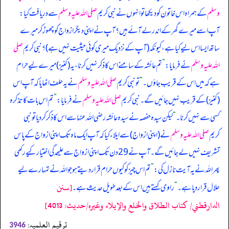
وسلم
کے ہمراہ اس خاتون کو دیکھا تو انہوں نے نبی کریم
صلی اللہ علیہ وسلم
سے دریافت کیا:
آپ اسے میرے گھر کے اندر لے آئے ہیں؟ آپ نے اپنی دیگر ازواج کو چھوڑ کر میرے
ساتھ ایسا اس لیے کیا ہے، کیونکہ (آپ کے نزدیک میری کوئی حیثیت نہیں ہے)؟ نبی کریم
صلی
اللہ علیہ وسلم
نے فرمایا:
”
تم عائشہ کے سامنے اس کا ذکر نہیں کرنا، یہ (کنیز) میرے لیے حرام
ہے کہ میں اس کے قریب جاؤں۔
“
تو نبی کریم
صلی اللہ علیہ وسلم
نے یہ حلف اٹھایا کہ آپ اس
(کنیز) کے قریب نہیں جائیں گے۔ نبی کریم
صلی اللہ علیہ وسلم
نے فرمایا:
”
تم اس بات کا تذکرہ
کسی سے نہیں کرنا۔
“
لیکن سیدہ حفصہ نے سیدہ عائشہ رضی اللہ عنہا سے اس کا ذکر کر دیا تو نبی
کریم
صلی اللہ علیہ وسلم
نے (اپنی ازواج) سے ایلاء کیا کہ آپ ایک ماہ تک اپنی ازواج کے پاس
تشریف نہیں لے جائیں گے۔ آپ نے 29 دن تک اپنی ازواج سے علیحدگی اختیار کیے رکھی
پھر اللہ نے یہ آیت نازل کی:
”
تم اس چیز کو کیوں حرام قرار دیتے ہو جو اللہ نے تمہارے لیے
[سنن
حلال قرار دیا ہے۔
“
راوی کہتے ہیں اس کے بعد طویل حدیث ہے۔
الدارقطني/ كتاب الطلاق والخلع والإيلاء وغيره/حدیث: 4013]
ترقیم العلمیہ:
3946