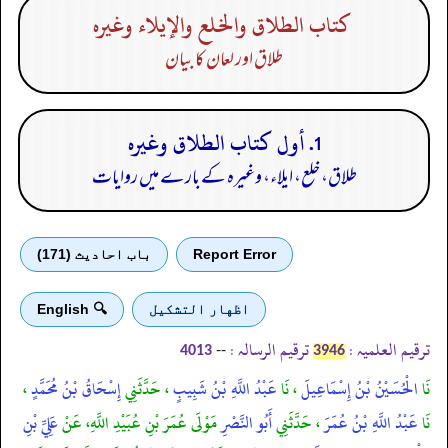
كتاب الطلاق والخلع والإيلاء وغيره
طلاق اور لعان کا بیان
1. أول كتاب الطلاق وغيره
طلاق، خلع، ایلاء، وغیرہ کے بارے میں روایات
Report Error
باب احادیث (171)
اظهار التشكيل
🔍 English
ترقیم العلمیہ :
ترقیم الرسالہ :
--
4013
3946
نَا
الْحُسَيْنُ بْنُ إِسْمَاعِيلَ
، نَا
عَبْدُ اللَّهِ بْنُ شَبِيبٍ
، حَدَّثَنِي
إِسْحَاقُ بْنُ مُحَمَّدٍ
،
نَا
عَبْدُ اللَّهِ بْنُ عُمَرَ
، حَدَّثَنِي
أَبُو النَّصْرِ
مَوْلَى عُمَرَ بْنِ عُبَيْدِ اللَّهِ، عَنْ
عَلِيِّ بْنِ