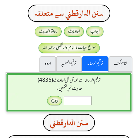
سنن الدارقطني سے متعلقہ
ابواب
احادیث
رواۃ الحدیث
سوانح حیات: امام دارقطنی رحمہ اللہ
تمام کتب
ترقیم الرسالہ
ترقیم العلمیہ
اردو
ترقیم الرسالہ سے تلاش کل احادیث (4836)
حدیث نمبر لکھیں:
سنن الدارقطني