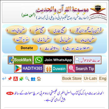
↩️
📌
🅰️
🧩
🔍
👥
🏠
Book Store
Ur-Latn
Eng
الحمدللہ! حدیث مبارک کی کتاب السنن الكبرى للبيهقي اردو عربی سرچ سہولت کے ساتھ
پیش کر دی گئی ہے۔