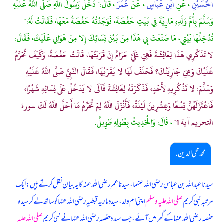
الْحُسَيْنِ
، عَنِ
ابْنِ عَبَّاسٍ
، عَنْ
عُمَرَ
، قَالَ:" دَخَلَ رَسُولُ اللَّهِ صَلَّى اللَّهُ عَلَيْهِ
وَسَلَّمَ بِأُمِّ وَلَدِهِ مَارِيَةَ فِي بَيْتِ حَفْصَةَ، فَوَجَدْتُهُ حَفْصَةُ مَعَهَا، فَقَالَتْ لَهُ:"
تُدْخِلُهَا بَيْتِي، مَا صَنَعْتَ بِي هَذَا مِنْ بَيْنَ نِسَائِكَ إِلا مِنْ هَوَانِي عَلَيْكَ، فَقَالَ:
لا تَذْكُرِي هَذَا لِعَائِشَةَ فَهِيَ عَلَيَّ حَرَامٌ إِنْ قَرَبْتُهَا، قَالَتْ حَفْصَةُ: وَكَيْفَ تُحَرَّمُ
عَلَيْكَ وَهِيَ جَارِيَتُكَ؟ فَحَلَفَ لَهَا لا يَقْرَبُهَا، فَقَالَ النَّبِيُّ صَلَّى اللَّهُ عَلَيْهِ
وَسَلَّمَ: لا تَذْكُرِيهِ لأَحَدٍ، فَذَكَرَتْهُ لِعَائِشَةَ فَآلَى لا يَدْخُلُ عَلَى نِسَائِهِ شَهْرًا،
فَاعْتَزَلَهُنَّ تِسْعًا وَعِشْرِينَ لَيْلَةً، فَأَنْزَلَ اللَّهُ لِمَ تُحَرِّمُ مَا أَحَلَّ اللَّهُ لَكَ سورة
التحريم آية 1"
، قَالَ: وَالْحَدِيثُ بِطُولِهِ طَوِيلٌ.
محمد محی الدین .
سیدنا عبداللہ بن عباس رضی اللہ عنہما، سیدنا عمر رضی اللہ عنہ کا یہ بیان نقل کرتے ہیں: ایک
مرتبہ نبی کریم
صلی اللہ علیہ وسلم
اپنی ام ولد، سیدہ ماریہ قبطیہ رضی اللہ عنہا کو ساتھ لے کر سیدہ
حفصہ رضی اللہ عنہا کے گھر میں آئے، جب سیدہ حفصہ رضی اللہ عنہا نے نبی کریم
صلی اللہ علیہ