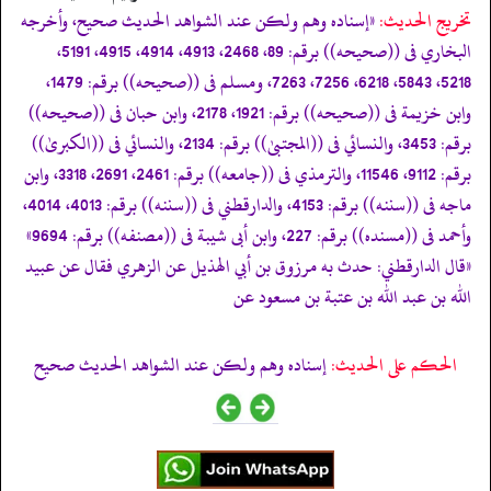
تخریج الحدیث:
«إسناده وهم ولكن عند الشواهد الحديث صحيح، وأخرجه
البخاري فى ((صحيحه)) برقم: 89، 2468، 4913، 4914، 4915، 5191،
5218، 5843، 6218، 7256، 7263، ومسلم فى ((صحيحه)) برقم: 1479،
وابن خزيمة فى ((صحيحه)) برقم: 1921، 2178، وابن حبان فى ((صحيحه))
برقم: 3453، والنسائي فى ((المجتبیٰ)) برقم: 2134، والنسائي فى ((الكبریٰ))
برقم: 9112، 11546، والترمذي فى ((جامعه)) برقم: 2461، 2691، 3318، وابن
ماجه فى ((سننه)) برقم: 4153، والدارقطني فى ((سننه)) برقم: 4013، 4014،
وأحمد فى ((مسنده)) برقم: 227، وابن أبى شيبة فى ((مصنفه)) برقم: 9694»
«قال الدارقطني: حدث به مرزوق بن أبي الهذيل عن الزهري فقال عن عبيد
الله بن عبد الله بن عتبة بن مسعود عن
الحكم على الحديث:
إسناده وهم ولكن عند الشواهد الحديث صحيح