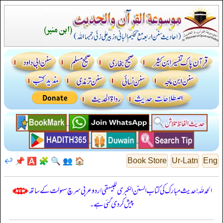
↩️
📌
🅰️
🧩
🔍
👥
🏠
Book Store
Ur-Latn
Eng
الحمدللہ! حدیث مبارک کی کتاب السنن الكبرى للبيهقي اردو عربی سرچ سہولت کے ساتھ
پیش کر دی گئی ہے۔