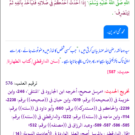
اللَّهِ صَلَّى اللَّهُ عَلَيْهِ وَسَلَّمَ:"
إِذَا أَحْدَثَ أَحَدُكُمْ فِي صَلاتِهِ فَلْيَأْخُذْ بِأَنْفِهِ ثُمَّ
لِيَنْصَرِفْ"
.
محمد محی الدین .
سیدہ عائشہ رضی اللہ عنہا بیان کرتی ہیں:
”
جب کسی شخص کا نماز میں وضو ٹوٹ جائے، پھر اسے
[سنن الدارقطني/كتاب الطهارة/
اپنی ناک پکڑ لینی چاہیے اور پھر واپس چلے جانا چاہیے۔
“
حدیث: 587]
ترقیم العلمیہ:
576
تخریج الحدیث:
«مرسل صحيح، أخرجه ابن الجارود فى "المنتقى"، 246، وابن
خزيمة فى ((صحيحه)) برقم: 1019، وابن حبان فى ((صحيحه)) برقم: 2238،
2239، والحاكم فى ((مستدركه)) برقم: 660، وأبو داود فى ((سننه)) برقم:
1114، وابن ماجه فى ((سننه)) برقم: 1222، والدارقطني فى ((سننه)) برقم:
585، 586، 587، 589، وعبد الرزاق فى ((مصنفه)) برقم: 532»
«قال الدارقطني: والمرسل أصح، العلل الواردة في الأحاديث النبوية: (14 /