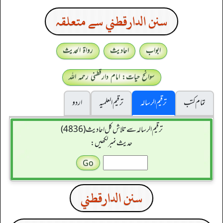
سنن الدارقطني سے متعلقہ
ابواب
احادیث
رواۃ الحدیث
سوانح حیات: امام دارقطنی رحمہ اللہ
تمام کتب
ترقیم الرسالہ
ترقیم العلمیہ
اردو
ترقیم الرسالہ سے تلاش کل احادیث (4836)
حدیث نمبر لکھیں:
سنن الدارقطني