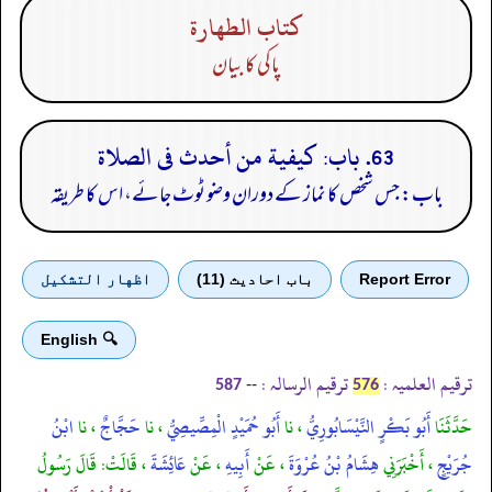
كتاب الطهارة
پاکی کا بیان
63. باب: كيفية من أحدث فى الصلاة
باب: جس شخص کا نماز کے دوران وضو ٹوٹ جائے، اس کا طریقہ
Report Error
باب احادیث (11)
اظهار التشكيل
🔍 English
ترقیم العلمیہ :
ترقیم الرسالہ :
--
587
576
حَدَّثَنَا
أَبُو بَكْرٍ النَّيْسَابُورِيُّ
، نا
أَبُو حُمَيْدٍ الْمِصِّيصِيُّ
، نا
حَجَّاجٌ
، نا
ابْنُ
جُرَيْجٍ
، أَخْبَرَنِي
هِشَامُ بْنُ عُرْوَةَ
، عَنْ
أَبِيهِ
، عَنْ
عَائِشَةَ
، قَالَتْ: قَالَ رَسُولُ