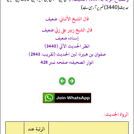
حدیث (3440) نمبر پر آ رہی ہے)
قال الشيخ الألباني:
ضعيف
قال الشيخ زبير على زئي:
ضعيف
إسناده ضعيف
انظر الحديث الآتي (3440)
صفوان بن هبيرة: لين الحديث (تقريب: 2943)
انوار الصحيفه، صفحه نمبر 428
الرواة الحديث:
الرتبة عند