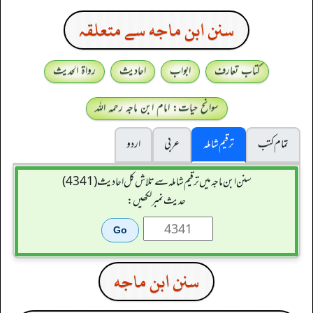
سنن ابن ماجه سے متعلقہ
کتاب تعارف
ابواب
احادیث
رواۃ الحدیث
سوانح حیات: امام ابن ماجہ رحمہ اللہ
تمام کتب
ترقیم شاملہ
عربی
اردو
سنن ابن ماجہ میں ترقیم شاملہ سے تلاش کل احادیث (4341)
حدیث نمبر لکھیں:
سنن ابن ماجه