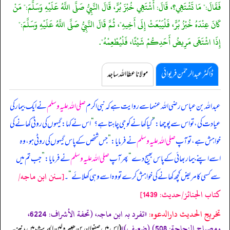
فَقَالَ:" مَا تَشْتَهِي؟، قَالَ: أَشْتَهِي خُبْزَ بُرٍّ، قَالَ النَّبِيُّ صَلَّى اللَّهُ عَلَيْهِ وَسَلَّمَ:" مَنْ
كَانَ عِنْدَهُ خُبْزُ بُرٍّ، فَلْيَبْعَثْ إِلَى أَخِيهِ"، ثُمَّ قَالَ النَّبِيُّ صَلَّى اللَّهُ عَلَيْهِ وَسَلَّمَ:"
إِذَا اشْتَهَى مَرِيضُ أَحَدِكُمْ شَيْئًا، فَلْيُطْعِمْهُ".
ڈاکٹر عبدالرحمٰن فریوائی
مولانا عطا اللہ ساجد
عبداللہ بن عباس رضی اللہ عنہما سے روایت ہے کہ
نبی اکرم
صلی اللہ علیہ وسلم
نے ایک بیمار کی
عیادت کی، تو اس سے پوچھا:
”
کیا کھانے کو جی چاہتا ہے؟
“
اس نے کہا: گیہوں کی روٹی کھانے کی
خواہش ہے، تو آپ
صلی اللہ علیہ وسلم
نے فرمایا:
”
جس شخص کے پاس گیہوں کی روٹی ہو، وہ
اسے اپنے بیمار بھائی کے پاس بھیج دے
“
پھر آپ
صلی اللہ علیہ وسلم
نے فرمایا:
”
جب تم میں
[سنن ابن ماجه/
سے کسی کا مریض کچھ کھانے کی خواہش کرے تو وہ اسے وہی کھلائے
“
۔
كتاب الجنائز/حدیث: 1439]
تخریج الحدیث دارالدعوہ:
«‏‏‏‏تفرد بہ ابن ماجہ، (تحفة الأشراف: 6224،
ومصباح الزجاجة: 508) (ضعیف)»
‏‏‏‏ (اس میں صفوان بن ھبیرہ لین الحدیث ہیں، نیز یہ