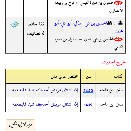
صفوان بن هبيرة التيمي ← نوح بن ربيعة
الأنصاري
👤←👥
الحسن بن علي الهذلي، أبو علي، أبو
ثقة حافظ
محمد
له تصانيف
الحسن بن علي الهذلي ← صفوان بن هبيرة
التيمي
تخريج الحديث:
کتاب
نمبر
مختصر عربی متن
سنن ابن ماجه
إذا اشتهى مريض أحدكم شيئا فليطعمه
3440
سنن ابن ماجه
إذا اشتهى مريض أحدكم شيئا فليطعمه
1439
مزید تخریج دیکھیں