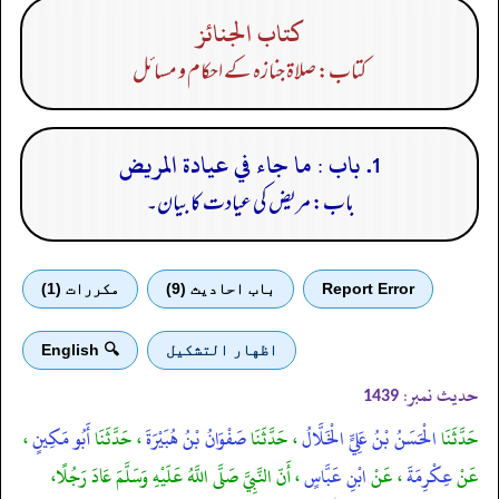
كتاب الجنائز
کتاب: صلاۃ جنازہ کے احکام و مسائل
1. باب : ما جاء في عيادة المريض
باب: مریض کی عیادت کا بیان۔
Report Error
باب احادیث (9)
مكررات (1)
اظهار التشكيل
🔍 English
حدیث نمبر:
1439
حَدَّثَنَا
الْحَسَنُ بْنُ عَلِيٍّ الْخَلَّالُ
، حَدَّثَنَا
صَفْوَانُ بْنُ هُبَيْرَةَ
، حَدَّثَنَا
أَبُو مَكِينٍ
،
عَنْ
عِكْرِمَةَ
، عَنْ
ابْنِ عَبَّاسٍ
، أَنّ النَّبِيَّ صَلَّى اللَّهُ عَلَيْهِ وَسَلَّمَ عَادَ رَجُلًا،