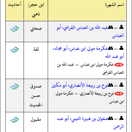
اسم الشهرة
ابن حجر/
أحاديث
ذهبي
👤←👥
عبد الله بن العباس القرشي، أبو
صحابي
العباس
👤←👥
عكرمة مولى ابن عباس، أبو مجالد،
ثقة
أبو عبد الله
عكرمة مولى ابن عباس ← عبد الله بن
العباس القرشي
👤←👥
نوح بن ربيعة الأنصاري، أبو مكين
صدوق
نوح بن ربيعة الأنصاري ← عكرمة مولى
حسن
ابن عباس
الحديث
👤←👥
صفوان بن هبيرة التيمي، أبو عبد
مقبول
الرحمن