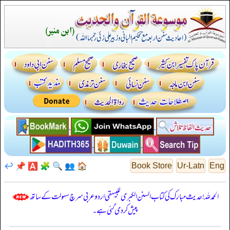
↩️
📌
🅰️
🧩
🔍
👥
🏠
Book Store
Ur-Latn
Eng
الحمدللہ! حدیث مبارک کی کتاب السنن الكبرى للبيهقي اردو عربی سرچ سہولت کے ساتھ
پیش کر دی گئی ہے۔