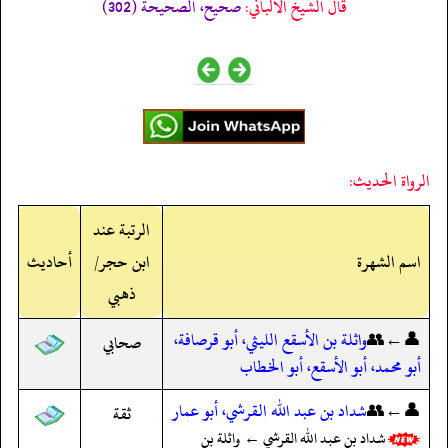
قال الشيخ الألباني:
صحيح، الصحيحة (302)
الرواة الحديث:
الرتبة عند
اسم الشهرة
ابن حجر/
أحاديث
ذهبي
👤←👥
واثلة بن الأسقع الليثي، أبو قرصافة،
صحابي
أبو محمد، أبو الأسقع، أبو الخطاب
👤←👥
شداد بن عبد الله القرشي، أبو عمار
ثقة
شداد بن عبد الله القرشي ← واثلة بن