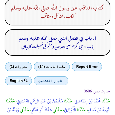
كتاب المناقب عن رسول الله صلى الله عليه وسلم
کتاب: فضائل و مناقب
1. باب في فضل النبي صلى الله عليه وسلم
باب: نبی اکرم صلی الله علیہ وسلم کی فضیلت کا بیان
Report Error
باب احادیث (14)
مكررات (1)
اظهار التشكيل
🔍 English
حدیث نمبر:
3606
حَدَّثَنَا
مُحَمَّدُ بْنُ إِسْمَاعِيل
، حَدَّثَنَا
سُلَيْمَانُ بْنُ عَبْدِ الرَّحْمَنِ الدِّمَشْقِيُّ
، حَدَّثَنَا
الْوَلِيدُ بْنُ مُسْلِمٍ
، حَدَّثَنَا
الْأَوْزَاعِيُّ
، حَدَّثَنِي
شَدَّادٌ أَبُو عَمَّارٍ
، حَدَّثَنِي
وَاثِلَةُ بْنُ