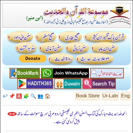
↩️
📌
🅰️
🧩
🔍
👥
🏠
Book Store
Ur-Latn
Eng
الحمدللہ! حدیث مبارک کی کتاب السنن الكبرى للبيهقي اردو عربی سرچ سہولت کے ساتھ
پیش کر دی گئی ہے۔