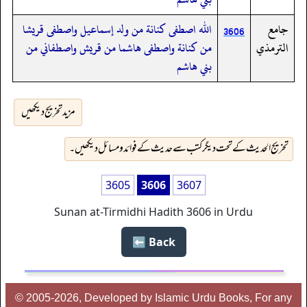
جامع
الله اصطفى كنانة من ولد إسماعيل واصطفى قريشا
3606
الترمذي
من كنانة واصطفى هاشما من قريش واصطفاني من
بني هاشم
مزید تخریج دیکھیں
تخریج الحدیث کے تحت دیگر کتب سے حدیث کے فوائد و مسائل دیکھیں۔
3605
3606
3607
Sunan at-Tirmidhi Hadith 3606 in Urdu
Back ⬅️
© 2005-2026, Developed by Islamic Urdu Books, For any