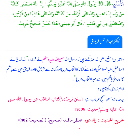
الْأَسْقَعِ
، قَالَ: قَالَ رَسُولُ اللَّهِ صَلَّى اللَّهُ عَلَيْهِ وَسَلَّمَ: " إِنَّ اللَّهَ اصْطَفَى كِنَانَةَ
مِنْ وَلَدِ إِسْمَاعِيل، وَاصْطَفَى قُرَيْشًا مِنْ كِنَانَةَ، وَاصْطَفَى هَاشِمًا مِنْ قُرَيْشٍ،
وَاصْطَفَانِي مِنْ بَنِي هَاشِمٍ ". قَالَ أَبُو عِيسَى: هَذَا حَسَنٌ صَحِيحٌ غَرِيبٌ.
ڈاکٹر عبدالرحمٰن فریوائی
واثلہ بن اسقع رضی الله عنہ کہتے ہیں کہ
رسول اللہ
صلی اللہ علیہ وسلم
نے فرمایا:
”
اللہ تعالیٰ نے
اسماعیل علیہ السلام کی اولاد سے کنانہ کا انتخاب فرمایا اور کنانہ سے قریش کا اور قریش میں سے ہاشم
کا اور بنی ہاشم میں سے میرا انتخاب فرمایا
”
۔
امام ترمذی کہتے ہیں:
[سنن ترمذي/كتاب المناقب عن رسول الله صلى
یہ حدیث حسن صحیح غریب ہے۔
الله عليه وسلم/حدیث: 3606]
تخریج الحدیث دارالدعوہ:
«انظر ماقبلہ (صحیح) (الصحیحة 302)»