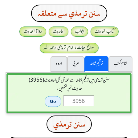
سنن ترمذي سے متعلقہ
کتاب تعارف
ابواب
احادیث
رواۃ الحدیث
سوانح حیات: امام ترمذی رحمہ اللہ
تمام کتب
ترقیم شاملہ
عربی
اردو
سنن ترمذی میں ترقیم شاملہ سے تلاش کل احادیث (3956)
حدیث نمبر لکھیں:
سنن ترمذي