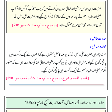
حضرت ابن عباس رضی اللہ تعالیٰ عنہ بیان کرتے ہیں کہ جب آفتاب کو گہن لگا تو آپ
صلی اللہ علیہ وسلم نے چار سجدوں کے ساتھ آٹھ رکوع کیے اور حضرت علی رضی اللہ
[صحيح مسلم، حديث نمبر:2111]
تعالیٰ عنہ سے بھی اسی طرح منقول ہے۔
حدیث حاشیہ:
فوائد ومسائل:
مسند بزار میں حضرت علی رضی اللہ تعالیٰ عنہ کا فعل منقول ہے کہ انھوں نے ایک رکعت میں
پانچ رکوع کیے اور سنن ابی داؤد میں ابی بن کعب رضی اللہ تعالیٰ عنہ کی روایت یہی ہے کہ حضور
اکرم صلی اللہ علیہ وسلم نے ایک رکعت میں پانچ رکوع کیے۔
[تحفۃ المسلم شرح صحیح مسلم، حدیث/صفحہ نمبر: 2111]
مولانا داود راز رحمه الله، فوائد و مسائل، تحت الحديث صحيح بخاري: 1052