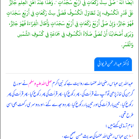
أَيْضًا أَنَّهُ " صَلَّى سِتَّ رَكَعَاتٍ فِي أَرْبَعِ سَجَدَاتٍ ". وَهَذَا عِنْدَ أَهْلِ الْعِلْمِ جَائِزٌ
عَلَى قَدْرِ الْكُسُوفِ، إِنْ تَطَاوَلَ الْكُسُوفُ فَصَلَّى سِتَّ رَكَعَاتٍ فِي أَرْبَعِ سَجَدَاتٍ
فَهُوَ جَائِزٌ، وَإِنْ صَلَّى أَرْبَعَ رَكَعَاتٍ فِي أَرْبَعِ سَجَدَاتٍ وَأَطَالَ الْقِرَاءَةَ فَهُوَ جَائِزٌ،
وَيَرَى أَصْحَابُنَا أَنْ تُصَلَّى صَلَاةُ الْكُسُوفِ فِي جَمَاعَةٍ فِي كُسُوفِ الشَّمْسِ
وَالْقَمَرِ.
ڈاکٹر عبدالرحمٰن فریوائی
عبداللہ بن عباس رضی الله عنہما سے روایت ہے کہ
نبی اکرم
صلی اللہ علیہ وسلم
نے سورج
گرہن کی نماز پڑھی تو آپ نے قرأت کی، پھر رکوع کیا، پھر قرأت کی پھر رکوع کیا، پھر قرأت کی پھر
رکوع کیا، تین بار قرأت کی اور تین بار رکوع کیا، پھر دو سجدے کئے، اور دوسری رکعت بھی اسی
طرح تھی۔
امام ترمذی کہتے ہیں:
۱-
ابن عباس رضی الله عنہما کی حدیث حسن صحیح ہے،