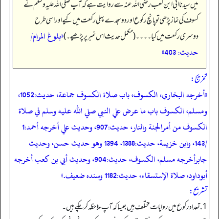
میں سیدنا ابی ابن کعب رضی اللہ عنہ سے روایت ہے کہ آپ صلی اللہ علیہ وسلم نے
کسوف کی نماز پڑھی تو پانچ رکوع اور دو سجدے پہلی رکعت میں کیے اور اسی طرح
«بلوغ المرام/
دوسری رکعت میں کیا۔۔۔۔ (مکمل حدیث اس نمبر پر پڑھیے۔)
حدیث: 403»
تخریج:
«أخرجه البخاري، الكسوف، باب صلاة الكسوف جماعة، حديث:1052،
ومسلم، الكسوف باب ما عرض علي النبي صلي الله عليه وسلم في صلاة
الكسوف من أمرالجنة والنار، حديث:907، وحديث علي أخرجه أحمد:1
/143، وابن خزيمة، حديث:1388، 1394 وهو حديث حسن، وحديث
جابرأخرجه مسلم، الكسوف، حديث:904، وحديث أبي بن كعب أخرجه
أبوداود، صلاة الإستسقاء، حديث:1182 وسنده ضعيف.»
تشریح:
1. تعداد رکوع میں روایات مختلف ہیں جیسا کہ آپ ملاحظہ کر چکے ہیں۔