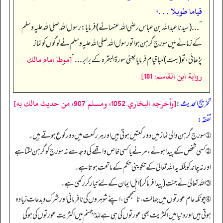
قياما طويلا . . .»
”
. . . (سیدنا عبداللہ بن عباس رضی اللہ عنہما نے) فرمایا: رسول اللہ صلی اللہ علیہ وسلم
کے زمانے میں سورج گرہن ہوا تو رسول اللہ صلی اللہ علیہ وسلم نے لوگوں کو نماز
[موطا امام مالك
پڑھائی، تو (بہت) لمبا قیام فرمایا یعنی سورة البقرہ کے برابر. . .
“
رواية ابن القاسم: 181]
[وأخرجه البخاري 1052، ومسلم 907، من حديث مالك به]
تخریج الحدیث:
تفقہ:
① سورج گرہن والی نماز میں دو رکعتیں ہوتی ہیں اور ہر رکعت میں دو رکوع ہوتے ہیں۔
② کسی شخص کے پیدا ہونے، مرنے یا کسی خاص واقعے کی وجہ سے نہ سورج کو گرہن لگتا ہے
اور نہ چاند کو بلکہ یہ اللہ تعالیٰ کے تکوینی حکم کے ما تحت ہوتا ہے۔
③ اللہ تعالیٰ نے جنت (پیدا فرما کر) اہل ایمان کے لئے تیار کر رکھی ہے۔
④ چونکہ عام عورتوں میں جہالت، ناسمجھی، اپنے شوہروں کی نافرمانی اور شرک و بدعات زیادہ
ہوتی ہیں اور دنیا میں اکثریت بھی عورتوں کی ہی ہے لہٰذا جہنم میں اکثریت عورتوں کی ہوگی