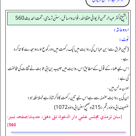
الشیخ ڈاکٹر عبد الرحمٰن فریوائی حفظ اللہ، فوائد و مسائل، سنن ترمذی، تحت الحديث 560
اردو حاشہ:
نوٹ:
(تین طرق سے ابن عباس کی روایت میں ایک رکعت میں دو رکوع اور دو سجدے کا تذکرہ
ہے،
اس لیے علماء کے قول کے مطابق اس روایت میں حبیب بن ابی ثابت نے ثقات کی مخالفت
کی ہے،
اور یہ مدلس ہیں،
ان کی یہ روایت عنعنہ سے ہے اس لیے تین رکعت کا ذکر شاذ ہے /ملاحظہ ہو:
ضعیف ابی داؤد رقم: 215 وصحیح سنن ابی داؤد 1072)
[سنن ترمذي مجلس علمي دار الدعوة، نئى دهلى، حدیث/صفحہ نمبر:
560]