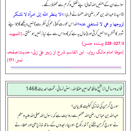
سواۓ ان کے جنہیں الله تعالیٰ اپنے فضل و کرم سے محفوظ رکھے۔
«لا ينظر الله إلى امرأة لا تشكر
⑤ سیدنا عبد اللہ بن عمر رضی اللہ عنہما نے فرمایا:
لزوجها و هي لا تستغني عنه»
اللہ اس عورت کو (رحم کی نظر سے) نہیں دیکھے گا جو اپنے
[التمهيد
شوہر کا شکریہ ادا نہیں کرتی اور (حال یہ ہے کہ) وہ اس سے بے نیاز نہیں ہو سکتی۔
327/3، 228 وسنده حسن]
[موطا امام مالک روایۃ ابن القاسم شرح از زبیر علی زئی، حدیث/صفحہ
نمبر: 171]
فوائد ومسائل از الشيخ حافظ محمد امين حفظ الله، سنن نسائي، تحت الحديث 1468
سورج گرہن کی نماز کی کیفیت کا بیان؟
عبداللہ بن عباس رضی اللہ عنہم سے روایت ہے کہ رسول اللہ صلی اللہ علیہ وسلم
نے سورج گرہن لگنے پر آٹھ رکوع، اور چار سجدوں کے ساتھ نماز پڑھی اور عطاء نے