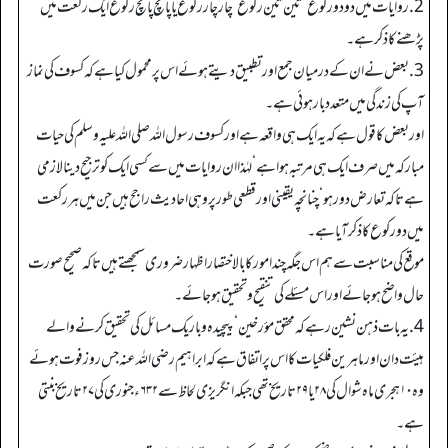
2.روایات میں دو دو رکوع‘ تین تین رکوع‘ چار چار رکوع یاپانچ پانچ رکوع ایک رکعت میں
پڑھنے کا ذکر ہے۔
3. بعض نے ان کے درمیان جمع اور تطبیق دیتے ہوئے اس پر محمول کیا ہے کہ کسوف کی نماز
آپ کی زندگی میں متعدد بار ہوئی ہے۔
اور بعض کا قول ہے کہ یہ ایک ہی واقعہ ہے اور کسوف رسول اللہ صلی اللہ علیہ وسلم کی حیات
مبارکہ میں صرف ایک ہی مرتبہ ہوا ہے‘ لہٰذا ان روایات میں سے کسی ایک کو ترجیح دینا لازمی
ہے تاکہ تعارض دور ہو‘ چنانچہ یقینی اور قطعی طور پر وہی احادیث راجح ہیں جن میں ہر رکعت
میں دو رکوع کا ذکر آیا ہے۔
موقع کی مناسبت سے ہم اس جگہ چند امور کا بالاختصار اظہار ضروری سمجھتے ہیں تاکہ صحیح صورت
حال واضح ہو جائے اور اس مسئلے کی تنقیح و تحقیق ہو جائے۔
4. یہ بات ذہن نشین رہے کہ محقق مؤرخین‘ پیچیدہ و باریک مسائل کی تحقیق کرنے والے
ہیئت دان اور ماہرین فلکیات کا اس پر اتفاق ہے کہ ابراہیم رضی اللہ عنہ جس روز فوت ہوئے
وہ ۱۰ہجری ماہ شوال کی ۲۸ یا ۲۹ تاریخ تھی جبکہ انگریزی لحاظ سے ۶۳۲ء جنوری کی ۲۷ تاریخ بنتی
ہے۔