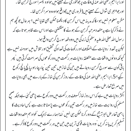
اور ابراہیم رضی اللہ عنہ کی وفات پر جو جنوری کے مہینے میں ہوا وہ تیسرا سورج گرہن تھا۔
اور جو ۹ ہجری شوال کے مہینے میں (فروری میں) واقع ہوا وہ دوسرا گرہن تھا۔
مگر یہ معلوم نہیں ہو سکا کہ مدینہ میں اس گرہن کا دیکھنا ممکن بھی تھا یا نہیں؟ بہرحال جو کچھ ہم
نے ذکر کیا ہے یہ متعدد مرتبہ گرہن کے ہونے کا مقتضی ہے اور اس سے ظاہر ہوتا ہے کہ
رسول اللہ صلی اللہ علیہ وسلم کی زندگی میں دو دفعہ سورج گرہن واقع ہوا۔
لیکن یہ تعدد ‘روایات کے اختلاف اور رکوعات کی تعداد کی تحقیق اور تلاش میں سود مند نہیں ہے
کیونکہ دونوں واقعات سے متعلقہ روایات ہر رکعت میں دو رکوعوں کی صراحت کرتی ہیں‘ پھر
باقی کون سے سورج گرہن رہ جاتے ہیں جن کی نماز میں تین تین‘ چار چار اور پانچ پانچ رکوع
کیے؟ 5. ابراہیم رضی اللہ عنہ کی وفات کے روز گرہن کی نماز کے بارے میں بھی روایات
میں صریح تعارض ہے۔
اکثر روایات میں ہے کہ اس روز نماز کسوف ہر رکعت میں دو رکوع سے پڑھی گئی ہے جبکہ صحیح
مسلم کی روایت سے نماز میں ہر رکعت تین رکوعوں سے پڑھنا ثابت ہے‘ پس احادیث کا
باہمی تعارض بجز ترجیح کے دور کرنا ممکن ہی نہیں‘ لہٰذا ہمارے نزدیک‘ خواہ ہم متعدد واقعات
تسلیم کریں یا نہ کریں‘ وہ روایات قوی ترین ہیں جن میں ہر رکعت میں دو رکوع کا ذکر ہے۔