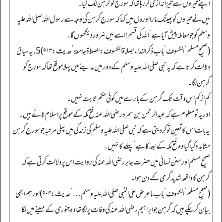
اپنے تیروں سے تیز اندازی کر رہا تھا کہ سورج کو گرہن لگ گیا۔
میں نے تیروں کو پھینک مارا اور دل میں کہا کہ سورج گرہن کی وجہ سے رسول اللہ صلی اللہ علیہ
وسلم کو جو معاملہ پیش آیا ہے‘ اللہ کی قسم! اسے میں ضرور دیکھوں گا۔
(صحیح مسلم‘ الکسوف‘ باب ذکر النداء بصلاۃ الکسوف: الصلاۃ جامعۃ‘ حدیث: ۹۱۳) 5. یہ سیاق
دلالت کرتا ہے کہ یہ نبی صلی اللہ علیہ وسلم کے دور میں مدینے میں پہلا موقع تھا کہ سورج کو
گرہن لگا۔
کم از کم اس وقت تک گرہن کے بارے میں کوئی حکم ثابت نہیں۔
اور یہ تو معلوم ہے کہ عبدالرحمن بن سمرہ رضی اللہ عنہ فتح مکہ کے موقع پر اسلام لائے ہیں۔
یہ بات اس کا تعین تو کر دیتی ہے کہ نبی صلی اللہ علیہ وسلم کی زندگی میں پہلی مرتبہ جو سورج گرہن
مشاہدہ کیا گیا وہ فتح مکہ کے بعد کا ہے‘ پہلے کا نہیں۔
صحیح مسلم اور سنن نسائی میں حضرت جابر رضی اللہ عنہ کی روایت اس پر دلالت کرتی ہے کہ
گرہن کا واقعہ شدید گرمی کے دن ہوا۔
(صحیح مسلم‘ الکسوف‘ باب ماعرض علی النبي صلی اللہ علیہ وسلم …‘ حدیث: ۹۰۴) اور ہم ابھی
بیان کر چکے ہیں کہ گرہن جو ابراہیم رضی اللہ عنہ کی وفات پر لگا تھا وہ جنوری کے مہینے میں لگا