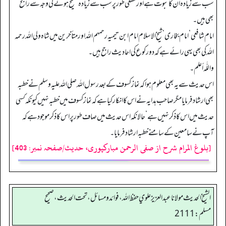
سب سے زیادہ ان کا ثبوت ہے اور قطعی طور پر سب سے زیادہ صحیح ہونے کی وجہ سے راجح
بھی ہیں۔
امام شافعی ‘ امام بخاری ‘ شیخ الاسلام امام ابن تیمیہ رحمہم اللہ اور متأخرین میں شاہ ولی اللہ رحمہ
اللہ کی بھی یہی رائے ہے کہ دو رکوع کی احادیث راجح ہیں۔
واللّٰہ أعلم۔
اس حدیث سے یہ بھی معلوم ہوا کہ نماز کسوف کے بعد رسول اللہ صلی اللہ علیہ وسلم نے خطبہ
بھی ارشاد فرمایا مگر صاحب ہدایہ نے اس کا انکار کیا ہے کہ نماز کسوف میں خطبہ نہیں کیونکہ کسی
حدیث میں اس کا ذکر نہیں ہے‘ حالانکہ اس حدیث میں صاف طور پر اس کا ذکر موجود ہے کہ
آپ نے سامعین کے سامنے خطبہ ارشاد فرمایا۔
[بلوغ المرام شرح از صفی الرحمن مبارکپوری، حدیث/صفحہ نمبر: 403]
الشيخ الحديث مولانا عبدالعزيز علوي حفظ الله، فوائد و مسائل، تحت الحديث ، صحيح
مسلم: 2111