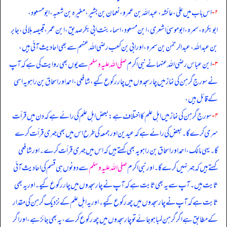
۲-
اس باب میں علی، عائشہ، عبداللہ بن عمرو، نعمان بن بشیر، مغیرہ بن شعبہ، ابومسعود،
ابوبکرہ، سمرہ، ابوموسیٰ اشعری، ابن مسعود، اسماء بنت ابی بکر صدیق، ابن عمر، قبیصہ ہلالی، جابر
بن عبداللہ، عبدالرحمٰن بن سمرہ، اور ابی بن کعب رضی الله عنہم سے بھی احادیث آئی ہیں،
۳-
ابن عباس رضی الله عنہما نے نبی اکرم
صلی اللہ علیہ وسلم
سے یوں بھی روایت کی ہے کہ آپ
نے سورج گرہن کی نماز میں چار سجدوں میں چار رکوع کیے، شافعی، احمد اور اسحاق بن راہویہ اسی
کے قائل ہیں،
۴-
سورج گرہن کی نماز میں اہل علم کا اختلاف ہے: بعض اہل علم کی رائے ہے کہ دن میں قرأت
سری کرے گا۔ بعض کی رائے ہے کہ عیدین اور جمعہ کی طرح اس میں بھی جہری قرأت کرے
گا۔ یہی مالک، احمد اور اسحاق بن راہویہ بھی کہتے ہیں کہ اس میں جہری قرأت کرے۔ اور شافعی
کہتے ہیں کہ جہر نہیں کرے گا۔ اور نبی اکرم
صلی اللہ علیہ وسلم
سے دونوں ہی قسم کی احادیث آئی
ثابت ہیں۔ آپ سے یہ بھی ثابت ہے کہ آپ نے چار سجدوں میں چار رکوع کیے۔ اور یہ بھی
ثابت ہے کہ آپ نے چار سجدوں میں چھ رکوع کیے۔ اور یہ اہل علم کے نزدیک گرہن کی مقدار
کے مطابق ہے اگر گرہن لمبا ہو جائے تو چار سجدوں میں چھ رکوع کرے، یہ بھی جائز ہے، اور اگر