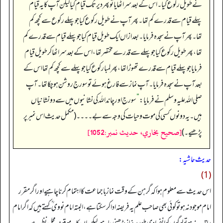
نے طویل رکوع کیا۔ اس کے بعد سر اٹھایا تو پھر دیر تک قیام کیا لیکن آپ کا یہ قیام
پہلے قیام سے قدرے کم تھا۔ پھر آپ نے طویل رکوع کیا جو پہلے رکوع سے کچھ کم
تھا۔ پھر آپ نے سجدہ فرمایا۔ بعد ازاں ایک طویل قیام کیا جو پہلے قیام سے قدرے کم
تھا، پھر طویل رکوع کیا جو پہلے سے قدرے مختصر تھا، اس کے بعد سر اٹھا کر طویل قیام
فرمایا جو پہلے قیام سے قدرے تھوڑا تھا، پھر لمبا رکوع کیا جو پہلے سے کچھ کم تھا اس کے
بعد آپ نے سجدہ فرمایا۔ آپ نماز سے فارغ ہوئے تو سورج روشن ہو چکا تھا۔ آپ
صلی اللہ علیہ وسلم نے فرمایا:
”
سورج اور چاند اللہ کی نشانیوں میں سے دو نشانیاں
ہیں۔ یہ دونوں کسی کی موت و حیات کی وجہ سے بے۔۔۔۔ (مکمل حدیث اس نمبر پر
[صحيح بخاري، حديث نمبر:1052]
پڑھیے۔)
حدیث حاشیہ:
(1)
اس حدیث سے معلوم ہوا کہ گرہن کے وقت نماز باجماعت کا اہتمام کرنا چاہیے اور اگر مقرر
امام موجود نہ ہو تو کوئی بھی صاحب علم یہ فریضہ ادا کر سکتا ہے، البتہ امام نووی ؒ کہتے ہیں کہ اگر امام