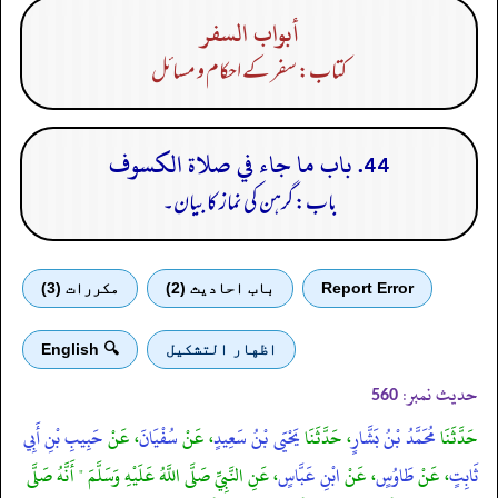
أبواب السفر
کتاب: سفر کے احکام و مسائل
44. باب ما جاء في صلاة الكسوف
باب: گرہن کی نماز کا بیان۔
Report Error
باب احادیث (2)
مكررات (3)
اظهار التشكيل
🔍 English
حدیث نمبر:
560
حَدَّثَنَا
مُحَمَّدُ بْنُ بَشَّارٍ
، حَدَّثَنَا
يَحْيَى بْنُ سَعِيدٍ
، عَنْ
سُفْيَانَ
، عَنْ
حَبِيبِ بْنِ أَبِي
ثَابِتٍ
، عَنْ
طَاوُسٍ
، عَنْ
ابْنِ عَبَّاسٍ
، عَنِ النَّبِيِّ صَلَّى اللَّهُ عَلَيْهِ وَسَلَّمَ " أَنَّهُ صَلَّى