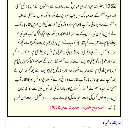
1052. حضرت عبداللہ بن عباس ؓ سے روایت ہے، انہوں نے فرمایا: نبی صلی
اللہ علیہ وسلم کے عہد مبارک میں جب سورج بے نور ہوا تو رسول اللہ صلی اللہ علیہ
وسلم نے نماز پڑھائی۔ آپ کا قیام سورہ بقرہ کی قراءت کی طرح طویل تھا۔ پھر آپ
نے طویل رکوع کیا۔ اس کے بعد سر اٹھایا تو پھر دیر تک قیام کیا لیکن آپ کا یہ قیام
پہلے قیام سے قدرے کم تھا۔ پھر آپ نے طویل رکوع کیا جو پہلے رکوع سے کچھ کم
تھا۔ پھر آپ نے سجدہ فرمایا۔ بعد ازاں ایک طویل قیام کیا جو پہلے قیام سے قدرے کم
تھا، پھر طویل رکوع کیا جو پہلے سے قدرے مختصر تھا، اس کے بعد سر اٹھا کر طویل قیام
فرمایا جو پہلے قیام سے قدرے تھوڑا تھا، پھر لمبا رکوع کیا جو پہلے سے کچھ کم تھا اس کے
بعد آپ نے سجدہ فرمایا۔ آپ نماز سے فارغ ہوئے تو سورج روشن ہو چکا تھا۔ آپ
صلی اللہ علیہ وسلم نے فرمایا:
”
سورج اور چاند اللہ کی نشانیوں میں سے دو نشانیاں
ہیں۔ یہ دونوں کسی کی موت و حیات کی وجہ سے بے۔۔۔۔ (مکمل حدیث اس نمبر پر
[صحيح بخاري، حديث نمبر:1052]
پڑھیے۔)
حدیث حاشیہ: