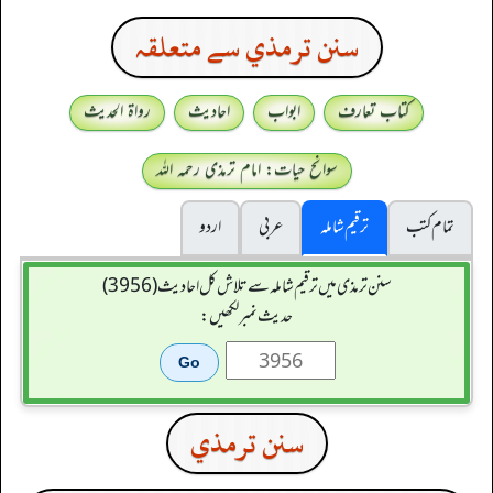
سنن ترمذي سے متعلقہ
کتاب تعارف
ابواب
احادیث
رواۃ الحدیث
سوانح حیات: امام ترمذی رحمہ اللہ
تمام کتب
ترقیم شاملہ
عربی
اردو
سنن ترمذی میں ترقیم شاملہ سے تلاش کل احادیث (3956)
حدیث نمبر لکھیں:
سنن ترمذي