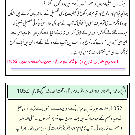
ہے کہ آپ صلی اللہ علیہ وسلم نے ہر رکعت میں دو رکوع کئے تھے۔
چنا نچہ قیام پھر رکوع پھر قیام پھر رکوع کی کیفیت پوری تفصیل کے ساتھ بیان کرتے ہیں، لیکن
سجدہ کا ذکر جب آیا تو صرف اسی پر اکتفا کیا کہ آپ نے سجدہ کیا تھا، اس کی کوئی تفصیل نہیں کہ
سجدے کتنے تھے کیونکہ راویوں کے پیش نظر اس نماز کے امتیازات کو بیان کرنا ہے اس سے
بھی یہی سمجھ میں آتا ہے کہ رکوع ہر رکعت میں آپ نے دو کئے تھے اور جن میں ایک رکوع
کا ذکر ہے ان میں اختصار سے کام لیا گیاہے۔
[صحیح بخاری شرح از مولانا داود راز، حدیث/صفحہ نمبر: 1052]
الشيخ حافط عبدالستار الحماد حفظ الله، فوائد و مسائل، تحت الحديث صحيح بخاري:1052
1052. حضرت عبداللہ بن عباس ؓ سے روایت ہے، انہوں نے فرمایا: نبی صلی
اللہ علیہ وسلم کے عہد مبارک میں جب سورج بے نور ہوا تو رسول اللہ صلی اللہ علیہ
وسلم نے نماز پڑھائی۔ آپ کا قیام سورہ بقرہ کی قراءت کی طرح طویل تھا۔ پھر آپ