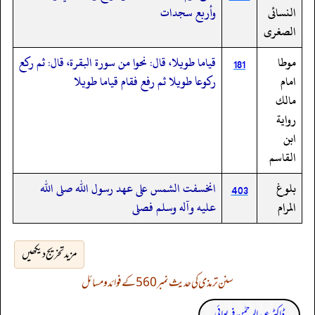
النسائى
وأربع سجدات
الصغرى
موطا
قياما طويلا، قال: نحوا من سورة البقرة، قال: ثم ركع
181
امام
ركوعا طويلا ثم رفع فقام قياما طويلا
مالك
رواية
ابن
القاسم
بلوغ
انخسفت الشمس على عهد رسول الله صلى الله
403
المرام
عليه وآله وسلم فصلى
مزید تخریج دیکھیں
سنن ترمذی کی حدیث نمبر 560 کے فوائد و مسائل
ڈاکٹر عبدالرحمٰن فریوائی