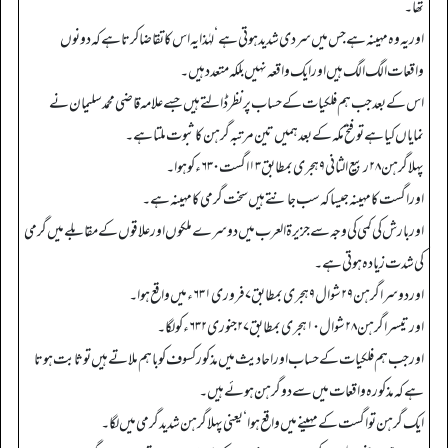
تھا۔
اور یہ وہ مہینہ ہے جس میں سردی شدید ہوتی ہے‘ لہٰذا یہ اس کا تقاضا کرتا ہے کہ دونوں
واقعات الگ الگ ہیں اور ایک واقعہ نہیں بلکہ متعدد ہیں۔
اس کے بعد جب ہم فلکیات کے حساب پر نظر ڈالتے ہیں جسے علامہ قاضی محمد سلیمان نے
نمایاں کیا ہے تو فتح مکہ کے بعد ہمیں تین مرتبہ گرہن کا ثبوت ملتا ہے۔
پہلا گرہن ۲۸ ربیع الثانی ۹ ہجری بمطابق ۱۳ اگست ۶۳۰ء کو ہوا۔
اور اگست کا مہینہ جیسا کہ سب جانتے ہیں سخت گرمی کا مہینہ ہے۔
اور بارش کی کمی کی وجہ سے جزیرۃ العرب میں دوسرے ملکوں اور علاقوں کے مقابلے میں گرمی
کی شدت زیادہ ہوتی ہے۔
اور دوسرا گرہن ۲۹ شوال ۹ ہجری بمطابق ۷ فروری ۶۳۱ء میں واقع ہوا۔
اور تیسرا گرہن ۲۸ شوال ۱۰ ہجری بمطابق ۲۷ جنوری ۶۳۲ء کو لگا۔
اور جب ہم فلکیات کے حساب اور احادیث میں مذکور کسوف کو باہم ملاتے ہیں تو ثابت ہوتا
ہے کہ مذکورہ واقعات میں سے دو گرہن ہوئے ہیں۔
ایک گرہن تو اگست کے مہینے میں واقع ہوا‘ یعنی پہلا گرہن شدید گرمی میں لگا۔