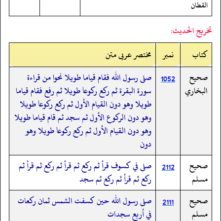
القطان
تخريج الحديث:
کتاب
نمبر
مختصر عربی متن
صحيح
صلى رسول الله فقام قياما طويلا نحوا من قراءة
1052
البخاري
سورة البقرة ثم ركع ركوعا طويلا ثم رفع فقام قياما
طويلا وهو دون القيام الأول ثم ركع ركوعا طويلا
وهو دون الركوع الأول ثم سجد ثم قام قياما طويلا
وهو دون القيام الأول ثم ركع ركوعا طويلا وهو
دون
صحيح
صلى في كسوف قرأ ثم ركع ثم قرأ ثم ركع ثم قرأ ثم
2112
مسلم
ركع ثم قرأ ثم ركع ثم سجد
صحيح
صلى رسول الله حين كسفت الشمس ثمان ركعات
2111
مسلم
في أربع سجدات