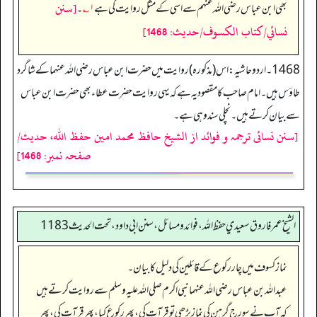
[سنن
بھی ابن عباس رضی اللہ عنہم سے اسی کے مثل روایت کی ہے
۱؎
۔
نسائي/كتاب الكسوف/حدیث: 1468]
1468۔ اردو حاشیہ: اس (مذکورہ) روایت میں حضرت ابن عباس رضی اللہ عنہما کے شاگرد
طاؤس ہیں۔ امام صاحب کا مقصود یہ ہے کہ یہی روایت حضرت عطاء بھی حضرت ابن عباس
سے بیان کرتے ہیں۔ نچلی سند وہی ہے۔
[سنن نسائی ترجمہ و فوائد از الشیخ حافظ محمد امین حفظ اللہ، حدیث/
صفحہ نمبر: 1468]
الشيخ عمر فاروق سعيدي حفظ الله، فوائد و مسائل، سنن ابي داود ، تحت الحديث 1183
نماز کسوف میں چار رکوع کے قائلین کی دلیل کا بیان۔
عبداللہ بن عباس رضی اللہ عنہما نبی اکرم صلی اللہ علیہ وسلم سے روایت کرتے ہیں
کہ آپ نے سورج گرہن کی نماز پڑھی تو قرآت کی، پھر رکوع کیا، پھر قرآت کی، پھر