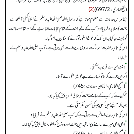
راتب نہ ہو تو لوگوں کو انفرادی طور پر نماز پڑھنی چاہیے لیکن ان کا یہ موقف محل نظر ہے۔
(فتح الباري: 697/2)
(2)
بظاہر اس حدیث سے معلوم ہوتا ہے کہ رسول اللہ صلی اللہ علیہ وسلم نے اپنی کھلی آنکھ سے
جنت کا مشاہدہ فرمایا اور آپ کے لیے جنت کے تمام حجابات اٹھا دیے گئے اور تمام مسافت
کو لپیٹ دیا گیا یہاں تک کہ خوشۂ انگور توڑنے کا امکان پیدا ہو گیا۔
اس کی تائید حضرت اسماء ؓ سے مروی حدیث سے بھی ہوتی ہے، آپ صلی اللہ علیہ وسلم نے
فرمایا:
”
جنت میرے قریب آ گئی۔
اگر میں جرءت کرتا تو تمہارے لیے خوشۂ انگور لے آتا۔
“
(صحیح البخاري، الأذان، حدیث: 745)
ممکن ہے کہ آپ کے سامنے جنت کو مثالی طور پر پیش کیا گیا ہو۔
جیسا کہ آئینے میں کسی چیز کی تصویر نظر آتی ہے۔
اس کی تائید حدیث انس سے ہوتی ہے کہ آپ صلی اللہ علیہ وسلم نے فرمایا:
”
ابھی ابھی میرے سامنے دیوار قبلہ میں جنت اور دوزخ کو بطور مثال پیش کیا گیا تھا۔