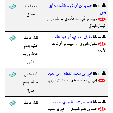
👤←👥
حبيب بن أبي ثابت الأسدي، أبو
ثقة فقيه
يحيى
جليل
حبيب بن أبي ثابت الأسدي ← طاوس بن
كيسان اليماني
👤←👥
سفيان الثوري، أبو عبد الله
ثقة حافظ
سفيان الثوري ← حبيب بن أبي ثابت
فقيه إمام
الأسدي
حجة وربما
دلس
👤←👥
يحيى بن سعيد القطان، أبو سعيد
ثقة متقن
يحيى بن سعيد القطان ← سفيان الثوري
حافظ إمام
قدوة
👤←👥
محمد بن بشار العبدي، أبو بكر
ثقة حافظ
محمد بن بشار العبدي ← يحيى بن سعيد