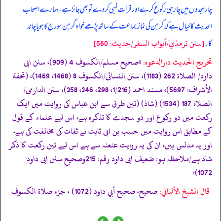
چار سجدوں میں چار ہی رکوع کرے اور قرأت لمبی کر دے تو بھی جائز ہے، ہمارے اصحاب
الحدیث کا خیال ہے کہ گرہن کی نماز جماعت کے ساتھ پڑھے خواہ گرہن سورج کا ہو یا چاند
[سنن ترمذي/أبواب السفر/حدیث: 560]
کا۔
تخریج الحدیث دارالدعوہ:
«صحیح مسلم/الکسوف 4 (909)، سنن ابی
داود/ الصلاة 262 (1183)، سنن النسائی/الکسوف 8 (1468، 1469)، (تحفة
الأشراف: 5697)، مسند احمد (1/216، 298، 346، 358)، سنن الدارمی/
الصلاة 187 (1534) (شاذ) (تین طرق سے ابن عباس کی روایت میں ایک
رکعت میں دو رکوع اور دو سجدے کا تذکرہ ہے، اس لیے علماء کے قول
کے مطابق اس روایت میں حبیب بن ابی ثابت نے ثقات کی مخالفت کی ہے،
اور یہ مدلس ہیں، ان کی یہ روایت عنعنہ سے ہے اس لیے تین رکعت کا ذکر
شاذ ہے/ملاحظہ ہو: ضعیف ابی داود رقم: 215وصحیح سنن ابی داود
1072)»
قال الشيخ الألباني:
صحيح، صحيح أبي داود (1072) ، جزء صلاة الكسوف