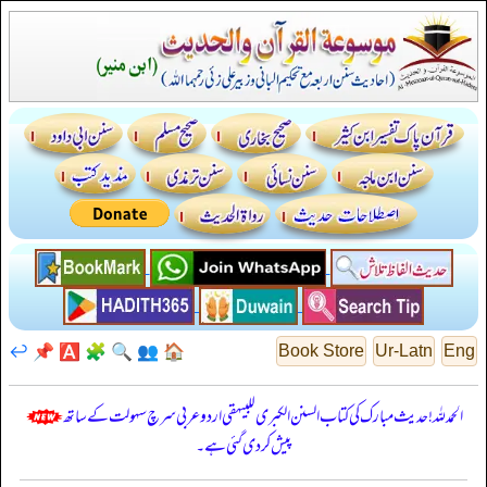
↩️
📌
🅰️
🧩
🔍
👥
🏠
Book Store
Ur-Latn
Eng
الحمدللہ! حدیث مبارک کی کتاب السنن الكبرى للبيهقي اردو عربی سرچ سہولت کے ساتھ
پیش کر دی گئی ہے۔