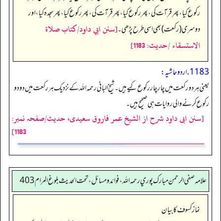
رکوع کیا، پھر قرآت کی، پھر رکوع کیا، پھر قرآت کی، پھر رکوع کیا، پھر سجدہ کیا، اور
[سنن ابي داود/كتاب صلاة
دوسری (رکعت) بھی اسی طرح پڑھی۔
الاستسقاء /حدیث: 1183]
1183. اردو حاشیہ:
یعنی ہر دو رکعت میں چار چار رکوع کیے ہیں۔ شیخ البانی رحمہ اللہ کے نزدیک ہر رکعت میں دو دو
رکوع کرنے والی روایات ہی صحیح ہیں۔
[سنن ابی داود شرح از الشیخ عمر فاروق سعیدی، حدیث/صفحہ نمبر:
1183]
علامه صفي الرحمن مبارك پوري رحمه الله، فوائد و مسائل، تحت الحديث بلوغ المرام 403
نماز کسوف کا بیان