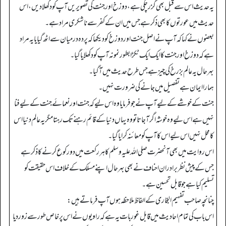
یہ حدیث اس سے قبل بھی گزر چکی ہے، دوزخ اور جنت کی تصویریں آپ کو دکھلادیں، اس
حدیث میں عورتوں کا بھی ذکر ہے جس میں ان کے کفر سے ناشکری مراد ہے۔
بعضوں نے کہا کہ آپ نے اصل جنت اور دوزخ کو دیکھا کہ پردہ درمیان سے اٹھ گیا یا یہ مراد
ہے کہ دوزخ اور جنت کا ایک ایک ٹکڑا بطور نمونہ آپ کو دکھلایا گیا۔
بہر حال یہ عالم بزرخ کی چیز ہے جس طرح حدیث میں آگیا۔
ہمارا ایمان ہے تفصیل میں جانے کی ضرورت نہیں۔
جنت کے خوشے کے لیے آپ نے جو فرمایا وہ اس لیے کہ جنت اور نعمائے جنت کے لیے فنا
نہیں ہے اس لیے وہ خوشہ اگر آجاتا تو وہ یہاں دنیا کے قائم رہنے تک رہتا مگر یہ عالم دنیا اس
کا محل نہیں اس لیے اس کاآپ کو معائنہ کرایا گیا۔
اس روایت میں بھی آنحضرت صلی اللہ علیہ وسلم کا ہر رکعت میں دو رکوع کرنے کا ذکر ہے
جس کے پیش نظر برادران احناف نے بھی بہر حال اپنے مسلک کے خلاف اس حقیقت کو
تسلیم کیا ہے جو قابل تحسین ہے۔
چنا نچہ صاحب تفہیم البخاری کے الفاظ ملاحظہ ہوں آپ فرماتے ہیں:
اس باب کی تمام احادیث میں قابل غور بات یہ ہے کہ راویوں نے اس پر خاص طور سے زور دیا