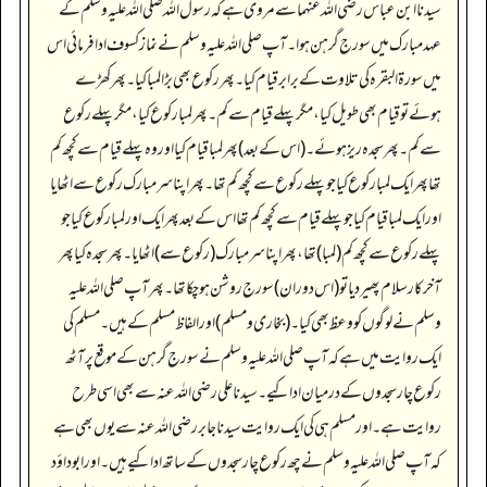
سیدنا ابن عباس رضی اللہ عنہما سے مروی ہے کہ رسول اللہ صلی اللہ علیہ وسلم کے
عہد مبارک میں سورج گرہن ہوا۔ آپ صلی اللہ علیہ وسلم نے نماز کسوف ادا فرمائی اس
میں سورۃ البقرہ کی تلاوت کے برابر قیام کیا۔ پھر رکوع بھی بڑا لمبا کیا۔ پھر کھڑے
ہوئے تو قیام بھی طویل کیا، مگر پہلے قیام سے کم۔ پھر لمبا رکوع کیا، مگر پہلے رکوع
سے کم۔ پھر سجدہ ریز ہوئے۔ (اس کے بعد) پھر لمبا قیام کیا اور وہ پہلے قیام سے کچھ کم
تھا پھر ایک لمبا رکوع کیا جو پہلے رکوع سے کچھ کم تھا۔ پھر اپنا سر مبارک رکوع سے اٹھایا
اور ایک لمبا قیام کیا جو پہلے قیام سے کچھ کم تھا اس کے بعد پھر ایک اور لمبا رکوع کیا جو
پہلے رکوع سے کچھ کم (لمبا) تھا، پھر اپنا سر مبارک (رکوع سے) اٹھایا۔ پھر سجدہ کیا پھر
آخر کار سلام پھیر دیا تو (اس دوران) سورج روشن ہو چکا تھا۔ پھر آپ صلی اللہ علیہ
وسلم نے لوگوں کو وعظ بھی کیا۔ (بخاری و مسلم) اور الفاظ مسلم کے ہیں۔ مسلم کی
ایک روایت میں ہے کہ آپ صلی اللہ علیہ وسلم نے سورج گرہن کے موقع پر آٹھ
رکوع چار سجدوں کے درمیان ادا کیے۔ سیدنا علی رضی اللہ عنہ سے بھی اسی طرح
روایت ہے۔ اور مسلم ہی کی ایک روایت سیدنا جابر رضی اللہ عنہ سے یوں بھی ہے
کہ آپ صلی اللہ علیہ وسلم نے چھ رکوع چار سجدوں کے ساتھ ادا کیے ہیں۔ اور ابوداؤد