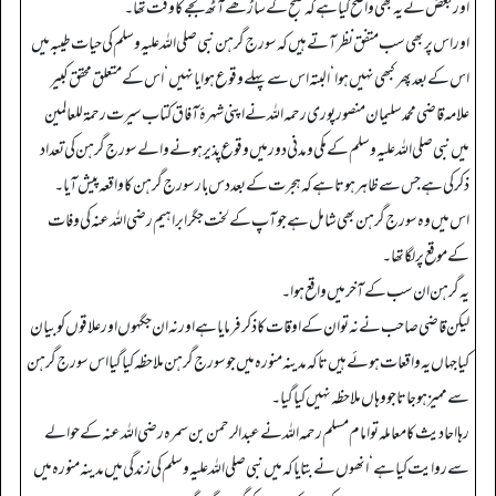
اور بعض نے یہ بھی واضح کیا ہے کہ صبح کے ساڑھے آٹھ بجے کا وقت تھا۔
اور اس پر بھی سب متفق نظر آتے ہیں کہ سورج گرہن نبی صلی اللہ علیہ وسلم کی حیات طیبہ میں
اس کے بعد پھر کبھی نہیں ہوا‘ البتہ اس سے پہلے وقوع ہوا یا نہیں ‘ اس کے متعلق محقق کبیر
علامہ قاضی محمد سلیمان منصور پوری رحمہ اللہ نے اپنی شہرۂ آفاق کتاب سیرت رحمۃ للعالمین
میں نبی صلی اللہ علیہ وسلم کے مکی و مدنی دور میں وقوع پذیر ہونے والے سورج گرہن کی تعداد
ذکر کی ہے جس سے ظاہر ہوتا ہے کہ ہجرت کے بعد دس بار سورج گرہن کا واقعہ پیش آیا۔
اس میں وہ سورج گرہن بھی شامل ہے جو آپ کے لخت جگر ابراہیم رضی اللہ عنہ کی وفات
کے موقع پر لگا تھا۔
یہ گرہن ان سب کے آخر میں واقع ہوا۔
لیکن قاضی صاحب نے نہ تو ان کے اوقات کا ذکر فرمایا ہے اور نہ ان جگہوں اور علاقوں کو بیان
کیا جہاں یہ واقعات ہوئے ہیں تاکہ مدینہ منورہ میں جو سورج گرہن ملاحظہ کیا گیا اس سورج گرہن
سے ممیز ہو جاتا جو وہاں ملاحظہ نہیں کیا گیا۔
رہا احادیث کا معاملہ تو امام مسلم رحمہ اللہ نے عبدالرحمن بن سمرہ رضی اللہ عنہ کے حوالے
سے روایت کیا ہے‘ انھوں نے بتایا کہ میں نبی صلی اللہ علیہ وسلم کی زندگی میں مدینہ منورہ میں