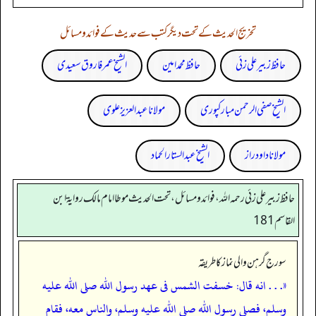
تخریج الحدیث کے تحت دیگر کتب سے حدیث کے فوائد و مسائل
حافظ زبیر علی زئی
حافظ محمد امین
الشیخ عمر فاروق سعیدی
الشیخ صفی الرحمن مبارکپوری
مولانا عبد العزیز علوی
مولانا داود راز
الشیخ عبدالستار الحماد
حافظ زبير على زئي رحمه الله، فوائد و مسائل، تحت الحديث موطا امام مالك رواية ابن
القاسم 181
سورج گرہن والی نماز کا طریقہ
«. . . انه قال: خسفت الشمس فى عهد رسول الله صلى الله عليه
وسلم، فصلى رسول الله صلى الله عليه وسلم، والناس معه، فقام