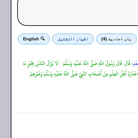
باب احادیث (4)
اظهار التشكيل
🔍 English
عْدٍ
، قَالَ: قَالَ رَسُولُ اللَّهِ صَلَّى اللَّهُ عَلَيْهِ وَسَلَّمَ: " لَا يَزَالُ النَّاسُ بِخَيْرٍ مَا
 أَهْلُ الْعِلْمِ مِنْ أَصْحَابِ النَّبِيِّ صَلَّى اللَّهُ عَلَيْهِ وَسَلَّمَ وَغَيْرِهِمُ