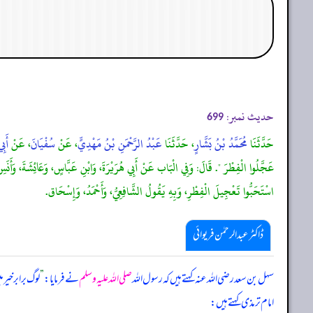
حدیث نمبر:
699
حَدَّثَنَا
مُحَمَّدُ بْنُ بَشَّارٍ
، حَدَّثَنَا
عَبْدُ الرَّحْمَنِ بْنُ مَهْدِيٍّ
، عَنْ
سُفْيَانَ
، عَنْ
أَبِ
عَجَّلُوا الْفِطْرَ ". قَالَ: وَفِي الْبَاب عَنْ أَبِي هُرَيْرَةَ، وَابْنِ عَبَّاسٍ، وَعَائِشَةَ، وَأَ
اسْتَحَبُّوا تَعْجِيلَ الْفِطْرِ، وَبِهِ يَقُولُ الشَّافِعِيُّ، وَأَحْمَدُ، وَإِسْحَاق.
ڈاکٹر عبدالرحمٰن فریوائی
سہل بن سعد رضی الله عنہ کہتے ہیں کہ
رسول اللہ
صلی اللہ علیہ وسلم
نے فرمایا:
”
لوگ برابر خیر
امام ترمذی کہتے ہیں: