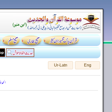
Ur-Latn
Eng
الحمد