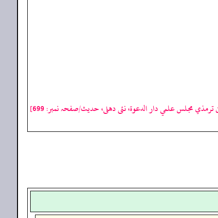
ترمذي مجلس علمي دار الدعوة، نئى دهلى، حدیث/صفحہ نمبر: 699]