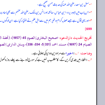
۱-
سہل بن سعد رضی الله عنہ کی حدیث حسن صحیح ہے،
۲-
اس باب میں ابوہریرہ، ابن عباس، عائشہ اور انس بن مالک رضی الله عنہم سے بھی احادیث
۳-
اور یہی قول ہے جسے صحابہ کرام وغیرہم میں سے اہل علم نے اختیار کیا ہے، ان لوگوں نے 
699]
تخریج الحدیث دارالدعوہ:
الصیام 24 (1697)، مسند احمد (5/331، 334، 336)، وسنن الدارمی/الصوم 11 (1741) من غیر ہذا الطریق۔»
وضاحت:
«خیر»
۱؎
:
سے مراد دین و دنیا کی بھلائی ہے۔
۲؎
: افطار میں جلدی کریں گے، کا مطلب یہ نہیں ہے کہ سورج ڈوبنے سے پہلے روزہ کھول لی