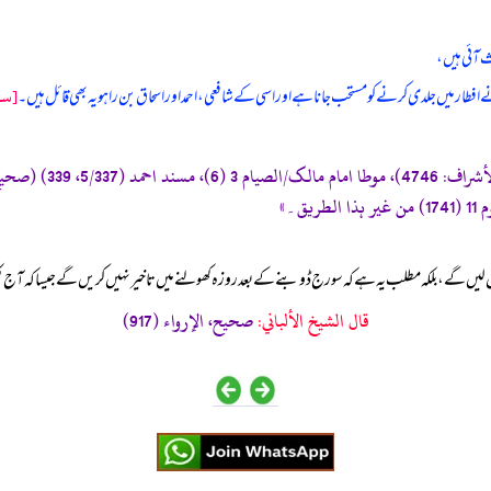
 آئی ہیں،
[سن
افطار میں جلدی کرنے کو مستحب جانا ہے اور اسی کے شافعی، احمد اور اسحاق بن راہویہ بھی قائل ہیں۔
ں گے، بلکہ مطلب یہ ہے کہ سورج ڈوبنے کے بعد روزہ کھولنے میں تاخیر نہیں کریں گے جیسا کہ آج کل 
قال الشيخ الألباني:
صحيح، الإرواء (917)