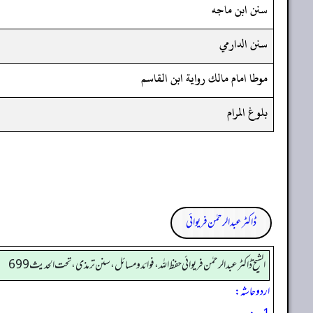
سنن ابن ماجه
سنن الدارمي
موطا امام مالك رواية ابن القاسم
بلوغ المرام
ڈاکٹر عبدالرحمٰن فریوائی
الشیخ ڈاکٹر عبد الرحمٰن فریوائی حفظ اللہ، فوائد و مسائل، سنن ترمذی، تحت الحديث 699
اردو حاشہ: