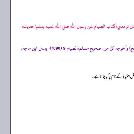
ن ترمذي/كتاب الصيام عن رسول الله صلى الله عليه وسلم/حدیث:
«صحیح البخاری/الصوم 45 (1957)، (تحفة الأشراف: 4746)، موطا امام مالک/الصیام 3 (6)، مسند احمد (5/337، 339) (صحیح) وأخرجہ کل من: صحیح مسلم/الصیام 9 (1098)، وسنن ابن ماجہ/
احتیاط کے نام پر کیا جاتا ہے۔