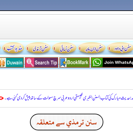
للہ! حدیث مبارک کی کتاب السنن الكبرى للبيهقي اردو عربی سرچ سہولت کے ساتھ پیش کر دی گئی ہے۔
سنن ترمذي سے متعلقہ