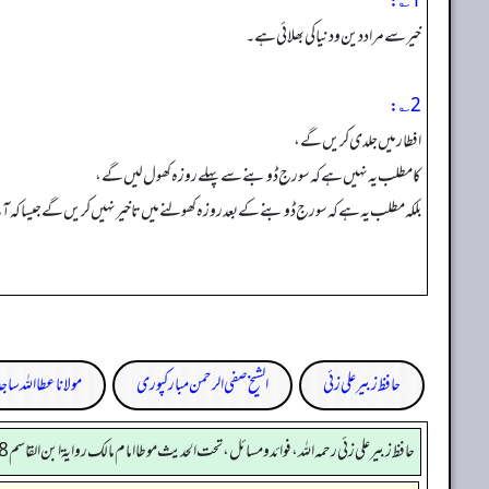
1؎:
خیر سے مراد دین و دنیا کی بھلائی ہے۔
2؎:
افطار میں جلدی کریں گے،
کا مطلب یہ نہیں ہے کہ سورج ڈوبنے سے پہلے روزہ کھول لیں گے،
بلکہ مطلب یہ ہے کہ سورج ڈوبنے کے بعد روزہ کھولنے میں تاخیر نہیں کریں گے جیسا کہ آج
حافظ زبیر علی زئی
الشیخ صفی الرحمن مبارکپوری
مولانا عطا اللہ ساج
حافظ زبير على زئي رحمه الله، فوائد و مسائل، تحت الحديث موطا امام مالك رواية ابن القاسم 258