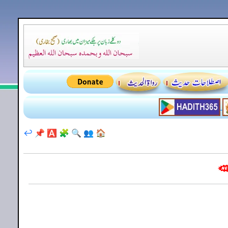
↩️
📌
🅰️
🧩
🔍
👥
🏠