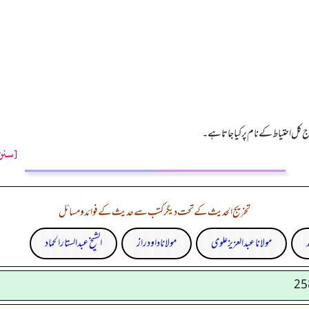
 کل احتیاط کے نام پر کیا جاتا ہے۔
[سنن 
تخریج الحدیث کے تحت دیگر کتب سے حدیث کے فوائد و مسائل
د
مولانا عبد العزیز علوی
مولانا داود راز
الشیخ عبدالستار الحماد