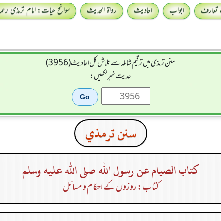
 تعارف
ابواب
احادیث
رواۃ الحدیث
سوانح حیات: امام ترمذی رحمہ 
سنن ترمذی میں ترقیم شاملہ سے تلاش کل احادیث (3956)
حدیث نمبر لکھیں:
سنن ترمذي
كتاب الصيام عن رسول الله صلى الله عليه وسلم
کتاب: روزوں کے احکام و مسائل