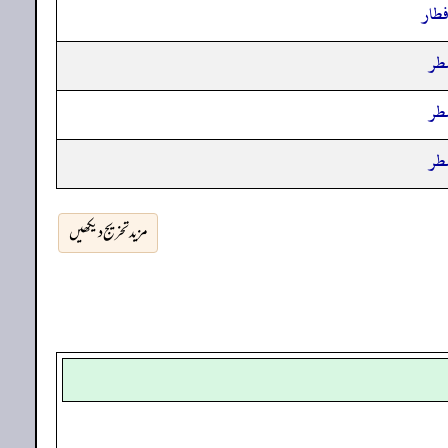
فطار
فطر
فطر
فطر
مزید تخریج دیکھیں