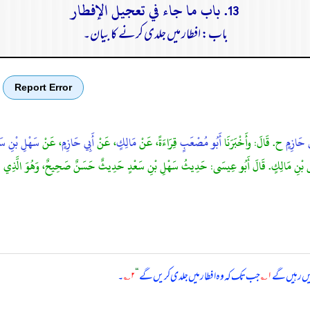
13. باب ما جاء في تعجيل الإفطار
باب: افطار میں جلدی کرنے کا بیان۔
Report Error
ي حَازِمٍ
ح. قَالَ: وأَخْبَرَنَا
أَبُو مُصْعَبٍ
قِرَاءَةً، عَنْ
مَالِكٍ
، عَنْ
أَبِي حَازِمٍ
، عَنْ
سَهْلِ بْنِ سَ
نَسِ بْنِ مَالِكٍ. قَالَ أَبُو عِيسَى: حَدِيثُ سَهْلِ بْنِ سَعْدٍ حَدِيثٌ حَسَنٌ صَحِيحٌ، وَهُوَ الَّذِي اخْتَارَهُ
 میں رہیں گے
۱؎
جب تک کہ وہ افطار میں جلدی کریں گے
“
۲؎
۔