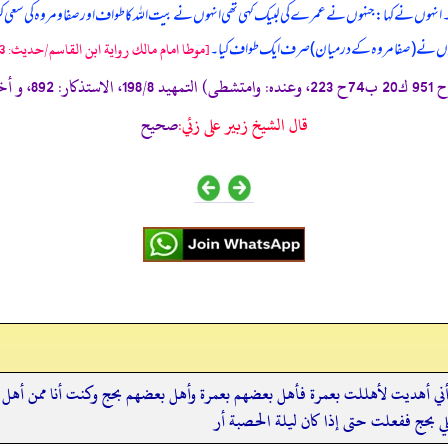
۔ انہوں نے کہا: جنہوں نے عمرے کی لبیک کہی تھی انہوں نے بیت اللہ کا طواف اور صفا و مروہ کی سعی ک
و انہوں نے (صفا مروہ کے درمیان) صرف ایک طواف کیا۔
[موطا امام مالك رواية ابن القاسم/حدیث: 293]
قال الشيخ زبير على زئي:
صحيح
ني أهديت لأهللت بعمرة فأهل بعضهم بعمرة وأهل بعضهم بحج وكنت أنا ممن أهل ب
بحج ففعلت حتى إذا كان ليلة الحصبة أر