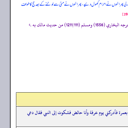
ر لی پھر انہوں نے احرام کھول دئیے، پھر انہوں نے منیٰ سے لوٹنے کے بعد حج کا طواف
عمرة فأدركني يوم عرفة وأنا حائض فشكوت إلى النبي فقال دعي