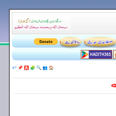
↩️
📌
🅰️
🧩
🔍
👥
🏠