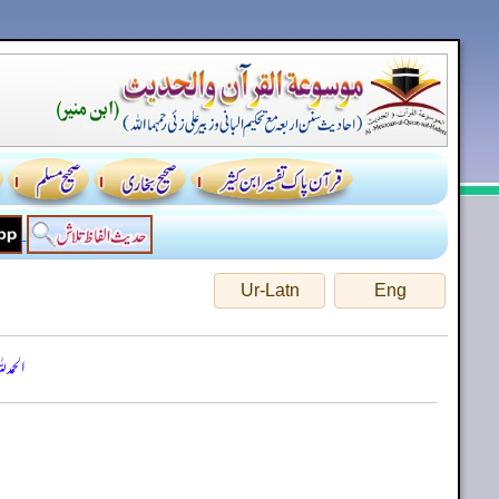
Ur-Latn
Eng
الحمد