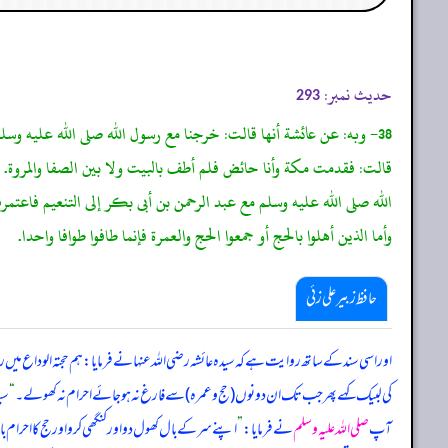
حدیث نمبر:
293
38- وبه: عن عائشة أنها قالت: خرجنا مع رسول الله صلى الله عليه وس
قالت: فقدمت مكة وأنا حائض فلم أطف بالبيت ولا بين الصفا والمروة.
الله صلى الله عليه وسلم مع عبد الرحمن بن أبى بكر إلى التنعيم فاعتمر
وأما الذين أهلوا بالحج أو جمعوا الحج والعمرة فإنما طافوا طوافا واحدا.
حافظ زبیر علی زئی
اور اسی سند کے ساتھ روایت ہے کہ سیدہ عائشہ رضی اللہ عنہا نے فرمایا: ہم حجتہ الوداع میں ر
کی لبیک کہے پھر جب تک ان دونوں (حج و عمرہ) سے فارغ نہ ہو جائے احرام نہ کھولے۔
“
سید
آپ
صلی اللہ علیہ وسلم
نے فرمایا:
”
اپنے سر کے بال کھول دو اور کنگھی کرو اور حج کا احرام با