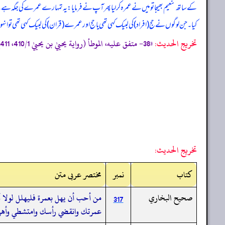
کے ساتھ تنعیم بھیجا تو میں نے عمرہ کر لیا پھر آپ نے فرمایا: یہ تمہارے عمرے کی جگہ ہے
کیا۔ جن لوگوں نے حج (افراد) کی لبیک کہی تھی یا حج اور عمرے (قران) کی لبیک کہی تھی ت
تخریج الحدیث:
«38- متفق عليه، الموطأ (رواية يحييٰ بن يحييٰ 410/1، 411ح 951 ك20 ب74ح 223، وعنده: وامتشطى) التمهيد 198/8، الاستذكار: 892، و أخرجه البخاري (1556) ومسلم (1211/111) من حديث مالك به .»
تخريج الحديث:
کتاب
نمبر
مختصر عربی متن
صحيح البخاري
من أحب أن يهل بعمرة فليهلل لولا أ
317
عمرتك وانقضي رأسك وامتشطي وأهلي 