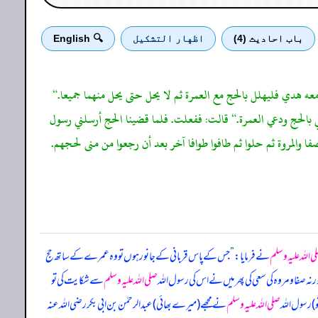
باب احادیث (4)
اظهار التشكيل
🔍 English
 معه هدي فليهلل بالحج مع العمرة ثم لا يحل حتى يحل منهما جميعا.“
بالحج ودعي العمرة.“ قالت: ففعلت. فلما قضينا الحج أرسلني رسول
ا والمروة ثم حلوا ثم طافوا طوافا آخر بعد أن رجعوا من منى لحجهم.
ی اللہ علیہ وسلم
نے فرمایا:
”
جس کے پاس قربانی کے جانور ہوں تو وہ عمرے کے ساتھ حج
 نہ صفا و مروہ کی سعی کی پھر میں نے اس کی رسول اللہ
صلی اللہ علیہ وسلم
سے شکایت کی تو
) رسول اللہ
صلی اللہ علیہ وسلم
نے مجھے (میرے بھائی) عبدالرحمٰن بن ابی بکر رضی اللہ عنہ