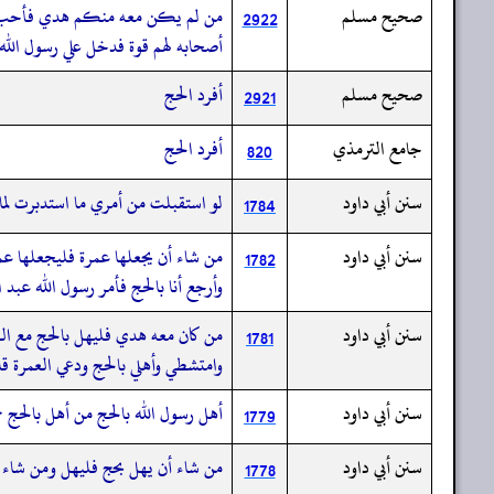
صحيح مسلم
من لم يكن معه منكم هدي فأحب أن ي
2922
أصحابه لهم قوة فدخل علي رسول الله
صحيح مسلم
أفرد الحج
2921
جامع الترمذي
أفرد الحج
820
سنن أبي داود
لو استقبلت من أمري ما استدبرت لما
1784
سنن أبي داود
من شاء أن يجعلها عمرة فليجعلها عمر
1782
وأرجع أنا بالحج فأمر رسول الله عبد ا
سنن أبي داود
من كان معه هدي فليهل بالحج مع الع
1781
وامتشطي وأهلي بالحج ودعي العمرة ق
سنن أبي داود
أهل رسول الله بالحج من أهل بالحج جم
1779
سنن أبي داود
من شاء أن يهل بحج فليهل ومن شاء أ
1778