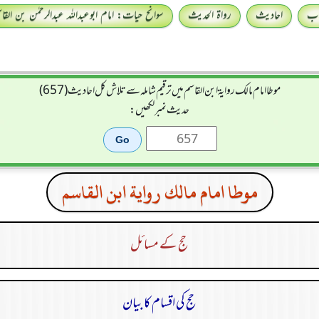
اب
احادیث
رواۃ الحدیث
سوانح حیات: امام ابوعبداللہ عبدالرحمٰن بن القا
موطا امام مالك رواية ابن القاسم میں ترقیم شاملہ سے تلاش کل احادیث (657)
حدیث نمبر لکھیں:
موطا امام مالك رواية ابن القاسم
حج کے مسائل
حج کی اقسام کا بیان