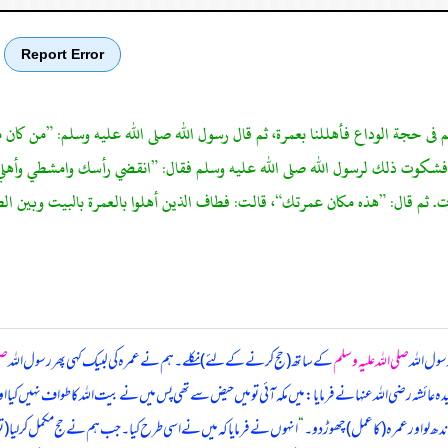
Report Error
لم فى حجة الوداع فأهللنا بعمرة، ثم قال رسول الله صلى الله عليه وسلم: ”من كان
 فشكوت ذلك لرسول الله صلى الله عليه وسلم فقال: ”انقضي رأسك وامشطي وأهلي 
ت. ثم قال: ”هذه مكان عمرتك“، قالت: فطاف الذين أهلوا بالعمرة بالبيت وبين الصف
سول اللہ
صلی اللہ علیہ وسلم
کے ساتھ (حج کرنے کے لئے) نکلے۔ ہم نے عمرہ کی لبیک کہی پھر رسول اللہ
صل
ہ عائشہ رضی اللہ عنہا نے فرمایا: میں مکہ آئی تو میں حیض سے تھی پس میں نے بیت اللہ کا طواف نہیں کیا اور
ندھ لو اور عمرہ (کا عمل) چھوڑ دو۔
“
انہوں نے فرمایا کہ میں نے اسی طرح کیا۔ جب ہم نے حج مکمل کر لیا (تو