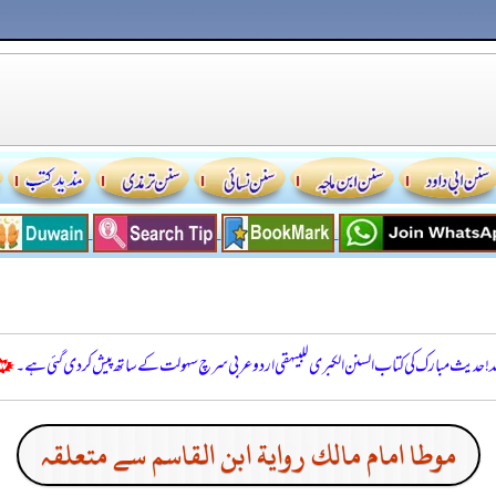
للہ! حدیث مبارک کی کتاب السنن الكبرى للبيهقي اردو عربی سرچ سہولت کے ساتھ پیش کر دی گئی ہے۔
موطا امام مالك رواية ابن القاسم سے متعلقہ