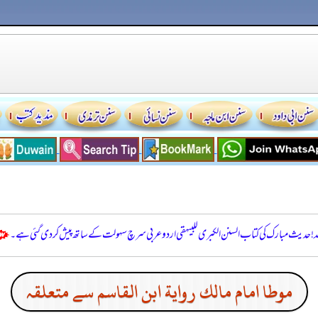
للہ! حدیث مبارک کی کتاب السنن الكبرى للبيهقي اردو عربی سرچ سہولت کے ساتھ پیش کر دی گئی ہے۔
موطا امام مالك رواية ابن القاسم سے متعلقہ