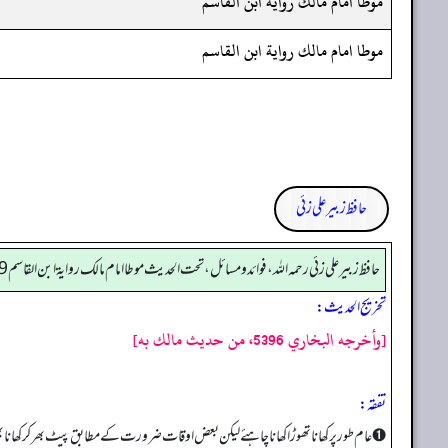
موطا امام مالك رواية ابن القاسم
موطا امام مالك رواية ابن القاسم
حافظ زبیر علی زئی
حافظ زبير على زئي رحمه الله، فوائد و مسائل، تحت الحديث موطا امام مالك رواية ابن القاسم 409
تخریج الحدیث:
[وأخرجه البخاري 5396، من حديث مالك به]
تفقه:
➊ عام طور پر کھانا تھوڑا کھانا چاہئے لیکن بعض اوقات ضرورت کے مطابق پیٹ بھر کر کھانا بھ