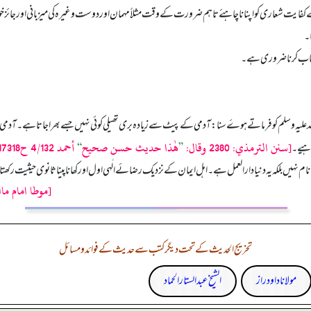
 شعاری کو اپنانا چاہئے تاہم ضرورت کے وقت مثلاً مہمان اور دوست وغیرہ کی میزبانی اور جائز خواہش ک
ا۔
جتناب کرنا ضروری ہے۔
ہ وسلم کو فرماتے ہوۓ سنا: آدمی کے پیٹ سے زیادہ بری تھیلی کوئی نہیں جسے بھرا جاتا ہے۔ آدمی کے لئے
[سنن الترمذي: 2380 وقال:
”
هٰذا حديث حسن صحيح
“
أحمد 4/132 ح17318، دوسرا نسخه: 17186، وسنده حسن]
اہیے۔
 نہیں بلکہ یہ دنیا دارالعمل ہے۔ اہل ایمان کے نزدیک رضائے الٰہی اول اور کھانا پینا ثانوی حیثیت رکھ
[موطا امام ما
تخریج الحدیث کے تحت دیگر کتب سے حدیث کے فوائد و مسائل
مولانا داود راز
الشیخ عبدالستار الحماد