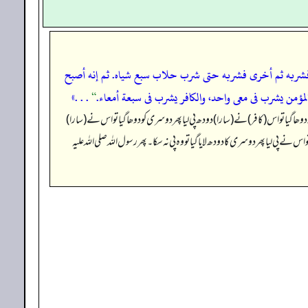
 أخرى فشربه ثم أخرى فشربه حتى شرب حلاب سبع شياه. ثم إنه أصبح
لمؤمن يشرب فى معى واحد، والكافر يشرب فى سبعة أمعاء.
“
. . .»
دوھا گیا تو اس (کافر) نے (سارا) دودھ پی لیا پھر دوسری کو دوھا گیا تو اس نے (سارا)
س نے پی لیا پھر دوسری کا دودھ لایا گیا تو وہ پی نہ سکا۔ پھر رسول اللہ صلی اللہ علیہ