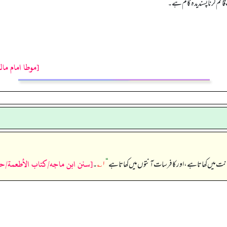
قائم کرنا پسندیدہ کام ہے۔
[موطا امام مال
[سنن ابن ماجه/كتاب الأطعمة/حدیث:
ت میں کھاتا ہے، اور کافر سات آنتوں میں کھاتا ہے
“
۱؎
۔