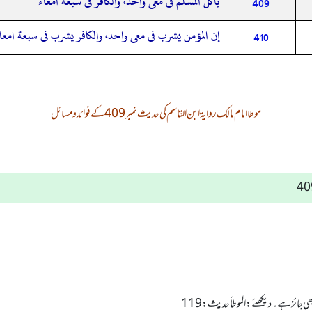
ياكل المسلم فى معى واحد، والكافر فى سبعة امعاء
409
إن المؤمن يشرب فى معى واحد، والكافر يشرب فى سبعة امعا
410
موطا امام مالک روایۃ ابن القاسم کی حدیث نمبر 409 کے فوائد و مسائل
ی جائز ہے۔ دیکھئے: الموطأ حدیث: 119