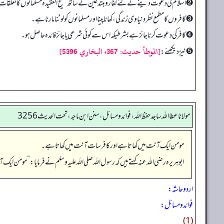
➋ اسلام کی دعوت دینے کے لئے کفار و مبتدعین کے ساتھ صحیح العقیدہ مسلمانوں کا تعلقات 
➌ کافروں کا مطمع نظر دنیاوی زندگی، کھانا پینا اور مسلمانوں کو لوٹنا مارنا ہے۔
➍ کافر کی دعوت کرنا جائز ہے بشرطیکہ اس سے کوئی شرعی یا جائز فائدہ حاصل ہو۔
[الموطأ حديث: 367، البخاري 5396]
➎ نیز دیکھئے:
مولانا عطا الله ساجد حفظ الله، فوائد و مسائل، سنن ابن ماجه، تحت الحديث3256
مومن ایک آنت میں کھاتا ہے اور کافر سات آنت میں کھاتا ہے۔
ابوہریرہ رضی اللہ عنہ کہتے ہیں کہ رسول اللہ صلی اللہ علیہ وسلم نے فرمایا:
”
مومن ایک آن
اردو حاشہ:
فوائد و مسائل:
(1)