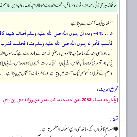
حافظ زبير على زئي رحمه الله، فوائد و مسائل، تحت الحديث موطا امام مالك رواية ابن القاسم 410
مسلمان ایک آنت سے پیتا ہے
«. . . 445- وبه: أن رسول الله صلى الله عليه وسلم أضاف 
فأسلم، فأمر له رسول الله صلى الله عليه وسلم بشاة فحلبت فشرب حل
”
. . . اور اسی سند کے ساتھ (سیدنا ابوہریرہ رضی اللہ عنہ سے) روایت ہے کہ رسول اللہ صلی
پی لیا پھر تیسری کو دوھا گیا تو اس نے پی لیا۔ حتیٰ کہ سات بکریوں کا دودھ اس نے پی لیا پھر 
وسلم نے فرمایا:
”
مومن ایک آنت میں پیتا ہے اور کافر سات آنتوں میں پیتا ہے۔
“
 .
تخریج الحدیث:
[وأخرجه مسلم 2063، من حديث ما لك به، و من رواية يحي بن يحي . وجاء فى الأصل:
تفقه:
➊ اسلام کافروں کے ساتھ بھی اچھے سلوک کا حکم دیتا ہے۔