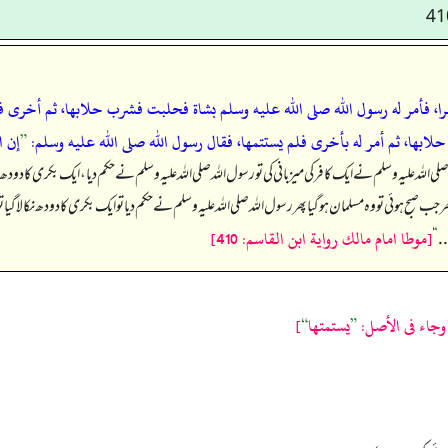
ضيفا كافرا، فأمر له رسول الله صلى الله عليه وسلم بشاة فحلبت فشرب حلابها، ثم
ابها، ثم أمر له بأخرى فلم يستتمها، فقال رسول الله صلى الله عليه وسلم:
”
إن ا
 اللہ علیہ وسلم نے ایک کافر کی میزبانی کی تو رسول اللہ صلی اللہ علیہ وسلم نے حکم دیا، ایک بکری کا دودھ 
جب صبح ہوئی تو وہ مسلمان ہو گیا پھر رسول اللہ صلی اللہ علیہ وسلم نے حکم دیا تو ایک بکری کا دودھ نکالا گیا تو ا
[موطا امام مالك رواية ابن القاسم: 410]
“
. .
”
يستمتها
“
]