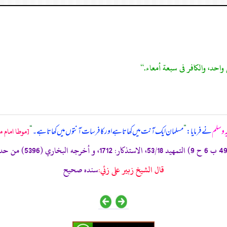
یہ وسلم
نے فرمایا:
”
مسلمان ایک آنت میں کھاتا ہے اور کافر سات آنتوں میں کھاتا ہے۔
“
[موطا امام ما
قال الشيخ زبير على زئي:
سنده صحيح