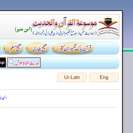
Ur-Latn
Eng
الحمد