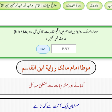
اب
احادیث
رواۃ الحدیث
سوانح حیات: امام ابوعبداللہ عبدالرحمٰن بن القا
موطا امام مالك رواية ابن القاسم میں ترقیم شاملہ سے تلاش کل احادیث (657)
حدیث نمبر لکھیں:
موطا امام مالك رواية ابن القاسم
کھانے اور مشروبات سے متعلق مسائل
مسلمان ایک آنت سے کھاتا ہے