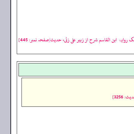
ک روایۃ ابن القاسم شرح از زبیر علی زئی، حدیث/صفحہ نمبر: 445]
 3256]