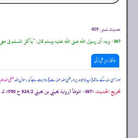
حدیث نمبر:
409
367- وبه: أن رسول الله صلى الله عليه وسلم قال: ”يأكل المسلم فى معى واحد، والكافر فى سبعة أمعاء.“
حافظ زبیر علی زئی
اور اسی سند کے ساتھ (سیدنا ابوہریرہ رضی اللہ عنہ سے) روایت ہے کہ رسول اللہ
صلی اللہ عل
تخریج الحدیث:
«367- الموطأ (رواية يحييٰي بن يحييٰي 924/2 ح 1780، ك 49 ب 6 ح 9) التمهيد 53/18، الاستذكار: 1712، و أخرجه البخاري (5396) من حديث مالك به .»