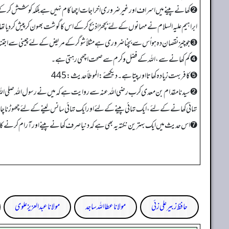
➋ کھانے پینے میں اسراف اور غیر ضروری اخراجات اچھا کام نہیں ہے بلکہ کوشش کرکے کفایت
ابراہیم علیہ السلام نے مہمانوں کے لئے بچھڑا ذبح کرکے اس کا گوشت بھون کر پیش کردیا تھ
➌ جو چیز نقصان دہ ہو اُس سے بچنا ضروری ہے مثلاً شوگر کے مریض کے لئے چینی سے ا
➍ کم کھانے سے، اللہ کے فضل وکرم سے صحت اچھی رہتی ہے۔
➎ کافر بہت زیادہ کھاتا اور پیتا ہے۔ دیکھئے: الموطأ حدیث: 445
➋ سیدنا مقدام بن معدی کرب رضی اللہ عنہ سے روایت ہے کہ میں نے رسول الله صلی اللہ علی
تہائی کھانے کے لئے، ایک تہائی پینے کے لئے اور ایک تہائی سانس لینے کے لئے چھوڑنا چ
➐ اس حدیث میں ایک بہترین نکتہ یہ بھی ہے کہ دنیا صرف کھانے پینے اور آرام کرنے کا نام
حافظ زبیر علی زئی
مولانا عطا اللہ ساجد
مولانا عبد العزیز علوی