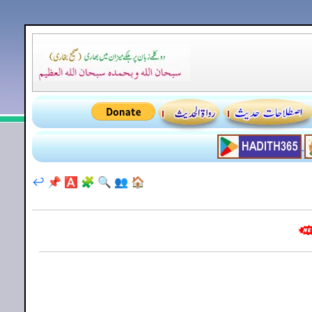
↩️
📌
🅰️
🧩
🔍
👥
🏠