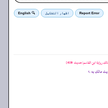
Report Error
اظهار التشكيل
🔍 English
لك رواية ابن القاسم/حدیث: 409]