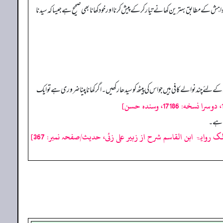
ے مطابق بہترین کھانے تیار کرکے پیش کرنا اور خود کھانا بھی صحیح ہے جیسا کہ سیدنا
 چند نوالے کافی ہیں جو اس کی پیٹھ کو سیدھا رکھیں۔ اگر کھانا پینا ضروری ہے تو ایک
تا ہے۔
لک روایۃ ابن القاسم شرح از زبیر علی زئی، حدیث/صفحہ نمبر: 367]