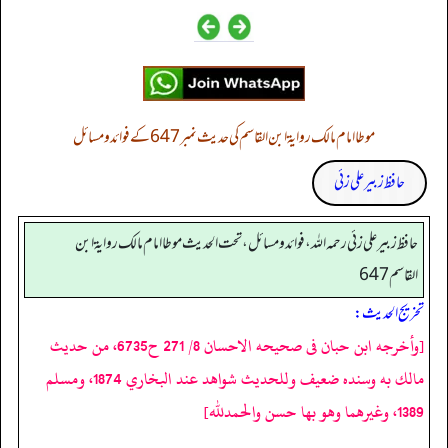
موطا امام مالک روایۃ ابن القاسم کی حدیث نمبر 647 کے فوائد و مسائل
حافظ زبیر علی زئی
حافظ زبير على زئي رحمه الله، فوائد و مسائل، تحت الحديث موطا امام مالك رواية ابن
القاسم 647
تخریج الحدیث:
[وأخرجه ابن حبان فى صحيحه الاحسان 8/ 271 ح6735، من حديث
مالك به وسنده ضعيف وللحديث شواهد عند البخاري 1874، ومسلم
1389، وغيرهما وهو بها حسن والحمدلله]