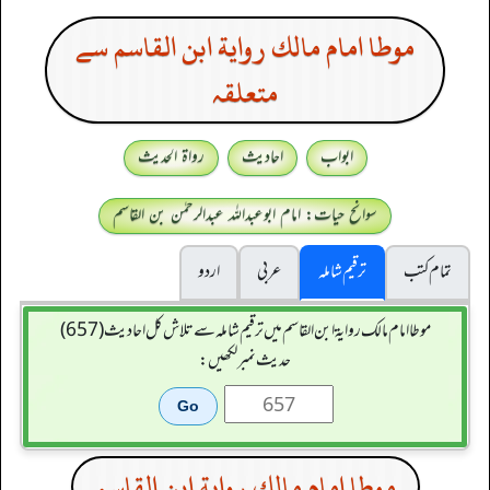
موطا امام مالك رواية ابن القاسم سے
متعلقہ
ابواب
احادیث
رواۃ الحدیث
سوانح حیات: امام ابوعبداللہ عبدالرحمٰن بن القاسم
تمام کتب
ترقیم شاملہ
عربی
اردو
موطا امام مالك رواية ابن القاسم میں ترقیم شاملہ سے تلاش کل احادیث (657)
حدیث نمبر لکھیں:
موطا امام مالك رواية ابن القاسم