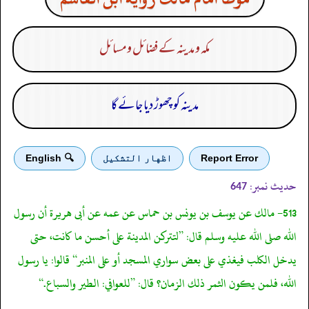
مکہ و مدینہ کے فضائل ومسائل
مدینہ کو چھوڑ دیا جائے گا
Report Error
اظهار التشكيل
🔍 English
حدیث نمبر:
647
513- مالك عن يوسف بن يونس بن حماس عن عمه عن أبى هريرة أن رسول
الله صلى الله عليه وسلم قال: ”لتتركن المدينة على أحسن ما كانت، حتى
يدخل الكلب فيغذي على بعض سواري المسجد أو على المنبر“ قالوا: يا رسول
الله، فلمن يكون الثمر ذلك الزمان؟ قال: ”للعوافي: الطير والسباع.“