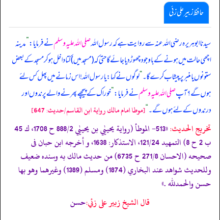
حافظ زبیر علی زئی
سیدنا ابوہریرہ رضی اللہ عنہ سے روایت ہے کہ رسول اللہ
صلی اللہ علیہ وسلم
نے فرمایا:
”
مدینہ
اچھی حالت میں ہونے کے باوجود چھوڑ دیا جائے گا حتی کہ (مسجد میں) کتا داخل ہو کر مسجد کے بعض
ستونوں یا منبر پر پیشاب کرے گا۔
“
لوگوں نے کہا: یا رسول اللہ! اس زمانے میں پھل کس لئے
ہوں گے؟ آپ
صلی اللہ علیہ وسلم
نے فرمایا:
”
خوراک کے پیچھے پھرنے والے پرندوں اور
درندوں کے لئے ہوں گے۔
“
[موطا امام مالك رواية ابن القاسم/حدیث: 647]
تخریج الحدیث:
«513- الموطأ (رواية يحييٰي بن يحييٰي 888/2 ح 1708، ك 45
ب 2 ح 8) التمهيد 121/24، الاستذكار: 1638، و أخرجه ابن حبان فى
صحيحه (الاحسان 271/8 ح 6735) من حديث مالك به وسنده ضعيف
وللحديث شواهد عند البخاري (1874) ومسلم (1389) وغيرهما وهو بها
حسن والحمدلله .»
قال الشيخ زبير على زئي:
حسن