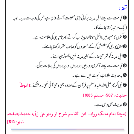
تفقه:
➊ قیامت سے پہلے اہل مدینہ پر کوئی بڑی مصیبت آنے والی ہے جس کی وجہ سے مدینہ طیبہ
(ایک مرتبہ) اجڑ جائے گا۔
➋ کتوں کا مسجد میں داخل ہونا اور پیشاب کرتے پھرنا تباہی کی علامت ہے۔
➌ اپنی پوری کوشش کرکے مسجدوں کو صاف ستھرا رکھنا چاہئے۔
➍ اہلِ مدینہ کو شرعی عذر کے بغیر مدینہ نہیں چھوڑنا چاہئے۔
➎ قیامت سے پہلے آخری دور میں درندوں اور پرندوں کی بہتات ہو گی۔
➏ یہ حدیث علاماتِ نبوت میں سے ہے۔
[الموطأ
➐ نبی کریم صلی اللہ علیہ وسلم پر قرآن کے علاوہ بھی وحی آتی تھی۔ دیکھئے:
حديث: 507، مسلم 1885]
➑ حدیث بھی وحی ہے۔
[موطا امام مالک روایۃ ابن القاسم شرح از زبیر علی زئی، حدیث/صفحہ
نمبر: 513]