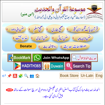
↩️
📌
🅰️
🧩
🔍
👥
🏠
Book Store
Ur-Latn
Eng
الحمدللہ! حدیث مبارک کی کتاب السنن الكبرى للبيهقي اردو عربی سرچ سہولت کے ساتھ
پیش کر دی گئی ہے۔