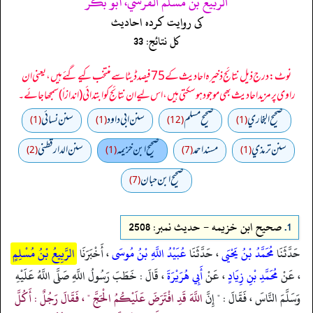
الربيع بن مسلم القرشي، أبو بكر
کی روایت کردہ احادیث
کل نتائج: 33
نوٹ: درج ذیل نتائج ذخیرہ احادیث کے 75 فیصد ڈیٹا سے منتخب کیے گئے ہیں، یعنی ان
راوی پر مزید احادیث بھی موجود ہو سکتی ہیں، اس لیے ان نتائج کو ابتدائی (اندازاً) سمجھا جائے۔
صحيح البخاري
صحيح مسلم
سنن ابي داود
سنن نسائي
(1)
(1)
(12)
(1)
سنن ترمذي
مسند احمد
صحيح ابن خزيمه
سنن الدارقطني
(2)
(1)
(7)
(1)
صحیح ابن حبان
(7)
1.
صحيح ابن خزيمه - حدیث نمبر: 2508
حَدَّثَنَا
مُحَمَّدُ بْنُ يَحْيَى
، حَدَّثَنَا
عُبَيْدُ اللَّهِ بْنُ مُوسَى
، أَخْبَرَنَا
الرَّبِيعُ بْنُ مُسْلِمٍ
، عَنْ
مُحَمَّدِ بْنِ زِيَادٍ
، عَنْ
أَبِي هُرَيْرَةَ
، قَالَ : خَطَبَ رَسُولُ اللَّهِ صَلَّى اللَّهُ عَلَيْهِ
وَسَلَّمَ النَّاسَ ، فَقَالَ : " إِنَّ
اللَّهَ قَدِ افْتَرَضَ عَلَيْكُمُ الْحَجَّ " ، فَقَالَ رَجُلٌ : أَكُلَّ