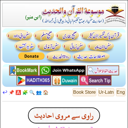
↩️
📌
🅰️
🧩
🔍
👥
🏠
Book Store
Ur-Latn
Eng
راوی سے مروی احادیث