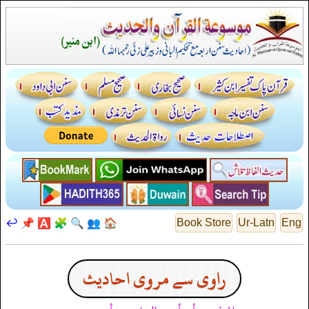
↩️
📌
🅰️
🧩
🔍
👥
🏠
Book Store
Ur-Latn
Eng
راوی سے مروی احادیث