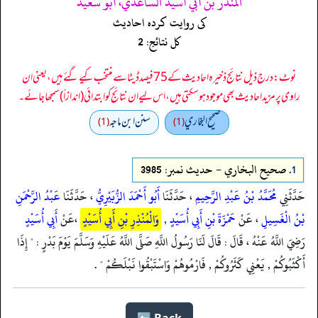
المنذر بن أبي أسيد الساعدي، أبو سعيد
کی روایت کردہ احادیث
کل نتائج: 2
نوٹ: درج ذیل نتائج ذخیرہ احادیث کے 75 فیصد ڈیٹا سے منتخب کیے گئے ہیں، یعنی ان
راوی پر مزید احادیث بھی موجود ہو سکتی ہیں، اس لیے ان نتائج کو ابتدائی (اندازاً) سمجھا جائے۔
صحيح البخاري
سنن ابن ماجه
(1)
(1)
1.
صحيح البخاري - حدیث نمبر: 3985
حَدَّثَنِي
مُحَمَّدُ بْنُ عَبْدِ الرَّحِيمِ
، حَدَّثَنَا
أَبُو أَحْمَدَ الزُّبَيْرِيُّ
، حَدَّثَنَا
عَبْدُ الرَّحْمَنِ
بْنُ الْغَسِيلِ
، عَنْ
حَمْزَةَ بْنِ أَبِي أُسَيْدٍ
,
وَالْمُنْذِرِ بْنِ أَبِي أُسَيْدٍ
،عَنْ
أَبِي أُسَيْدٍ
رَضِيَ اللَّهُ عَنْهُ ، قَالَ : قَالَ لَنَا رَسُولُ اللَّهِ صَلَّى اللَّهُ عَلَيْهِ وَسَلَّمَ يَوْمَ بَدْرٍ : " إِذَا
أَكْثَبُوكُمْ , يَعْنِي كَثَرُوكُمْ , فَارْمُوهُمْ وَاسْتَبْقُوا نَبْلَكُمْ " .
Back ⬅️