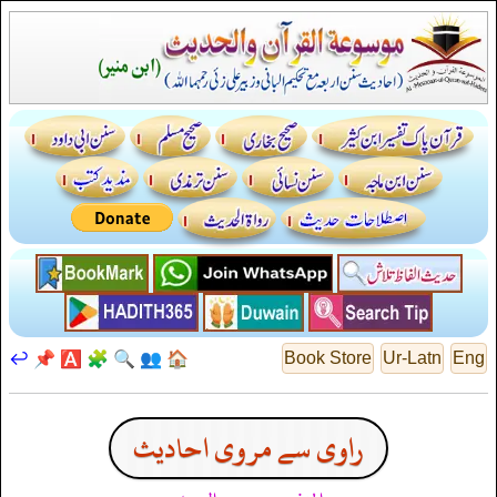
↩️
📌
🅰️
🧩
🔍
👥
🏠
Book Store
Ur-Latn
Eng
راوی سے مروی احادیث