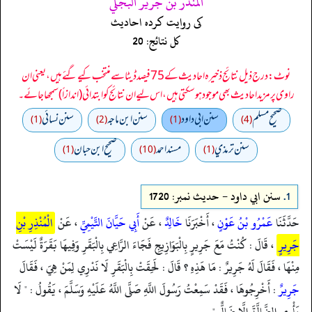
المنذر بن جرير البجلي
کی روایت کردہ احادیث
کل نتائج: 20
نوٹ: درج ذیل نتائج ذخیرہ احادیث کے 75 فیصد ڈیٹا سے منتخب کیے گئے ہیں، یعنی ان
راوی پر مزید احادیث بھی موجود ہو سکتی ہیں، اس لیے ان نتائج کو ابتدائی (اندازاً) سمجھا جائے۔
صحيح مسلم
سنن ابي داود
سنن ابن ماجه
سنن نسائي
(1)
(2)
(1)
(4)
سنن ترمذي
مسند احمد
صحیح ابن حبان
(1)
(10)
(1)
1.
سنن ابي داود - حدیث نمبر: 1720
حَدَّثَنَا
عَمْرُو بْنُ عَوْنٍ
، أَخْبَرَنَا
خَالِدٌ
، عَنْ
أَبِي حَيَّانَ التَّيْمِيِّ
، عَنْ
الْمُنْذِرِ بْنِ
جَرِيرٍ
، قَالَ : كُنْتُ مَعَ جَرِيرٍ بِالْبَوَازِيجِ فَجَاءَ الرَّاعِي بِالْبَقَرِ وَفِيهَا بَقَرَةٌ لَيْسَتْ
مِنْهَا ، فَقَالَ لَهُ جَرِيرٌ : مَا هَذِهِ ؟ قَالَ : لَحِقَتْ بِالْبَقَرِ لَا نَدْرِي لِمَنْ هِيَ ، فَقَالَ
جَرِيرٌ
: أَخْرِجُوهَا ، فَقَدْ سَمِعْتُ رَسُولَ اللَّهِ صَلَّى اللَّهُ عَلَيْهِ وَسَلَّمَ ، يَقُولُ : " لَا
يَأْوِي الضَّالَّةَ إِلَّا ضَالٌّ " .