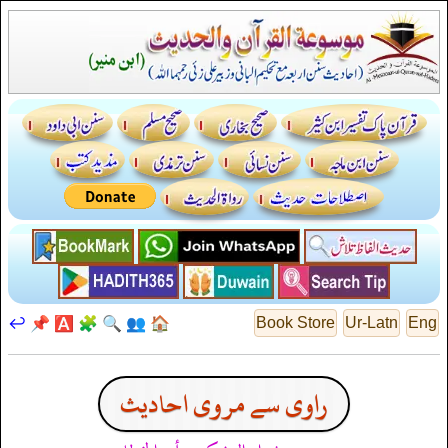
↩️
📌
🅰️
🧩
🔍
👥
🏠
Book Store
Ur-Latn
Eng
راوی سے مروی احادیث