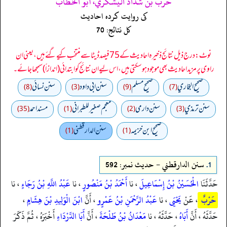
حرب بن شداد اليشكري، أبو الخطاب
کی روایت کردہ احادیث
کل نتائج: 70
نوٹ: درج ذیل نتائج ذخیرہ احادیث کے 75 فیصد ڈیٹا سے منتخب کیے گئے ہیں، یعنی ان
راوی پر مزید احادیث بھی موجود ہو سکتی ہیں، اس لیے ان نتائج کو ابتدائی (اندازاً) سمجھا جائے۔
صحيح البخاري
صحيح مسلم
سنن ابي داود
سنن نسائي
(8)
(3)
(9)
(7)
سنن ترمذي
سنن دارمي
معجم صغير للطبراني
مسند احمد
(35)
(1)
(2)
(3)
صحيح ابن خزيمه
سنن الدارقطني
(1)
(1)
1.
سنن الدارقطني - حدیث نمبر: 592
حَدَّثَنَا
الْحُسَيْنُ بْنُ إِسْمَاعِيلَ
، نا
أَحْمَدُ بْنُ مَنْصُورٍ
، نا
عَبْدُ اللَّهِ بْنُ رَجَاءٍ
، نا
حَرْبٌ
، عَنْ
يَحْيَى
، نا
عَبْدُ الرَّحْمَنِ بْنُ عَمْرٍو
، أَنَّ
ابْنَ الْوَلِيدِ بْنَ هِشَامٍ
،
حَدَّثَهُ ، أَنَّ
أَبَاهُ
، حَدَّثَهُ ، نا
مَعْدَانُ بْنُ طَلْحَةَ
، أَنَّ
أَبَا الدَّرْدَاءِ
أَخْبَرَهُ ، ثُمَّ ذَكَرَ