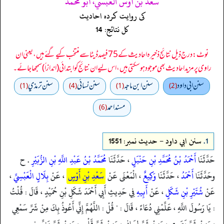
سعد بن أوس العبسي، أبو محمد
کی روایت کردہ احادیث
کل نتائج: 14
نوٹ: درج ذیل نتائج ذخیرہ احادیث کے 75 فیصد ڈیٹا سے منتخب کیے گئے ہیں، یعنی ان
راوی پر مزید احادیث بھی موجود ہو سکتی ہیں، اس لیے ان نتائج کو ابتدائی (اندازاً) سمجھا جائے۔
سنن ابي داود
سنن ابن ماجه
سنن نسائي
سنن ترمذي
(1)
(4)
(1)
(2)
مسند احمد
(6)
1.
سنن ابي داود - حدیث نمبر: 1551
حَدَّثَنَا
أَحْمَدُ بْنُ مُحَمَّدِ بْنِ حَنْبَلٍ
، حَدَّثَنَا
مُحَمَّدُ بْنُ عَبْدِ اللَّهِ بْنِ الزُّبَيْرِ
. ح
وحَدَّثَنَا
أَحْمَدُ
، حَدَّثَنَا
وَكِيعٌ
، الْمَعْنَى عَنْ
سَعْدِ بْنِ أَوْسٍ
، عَنْ
بِلَالٍ الْعَبْسِيِّ
،
عَنْ
شُتَيْرِ بْنِ شَكَلٍ
، عَنْ
أَبِيهِ
فِي حَدِيثِ أَبِي أَحْمَدَ شَكَلِ بْنِ حُمَيْدٍ ، قَالَ : قُلْتُ
: يَا رَسُولَ اللَّهِ ، عَلِّمْنِي دُعَاءً ، قَالَ : " قُلْ : اللَّهُمَّ إِنِّي أَعُوذُ بِكَ مِنْ شَرِّ سَمْعِي
، وَمِنْ شَرِّ بَصَرِي ، وَمِنْ شَرِّ لِسَانِي ، وَمِنْ شَرِّ قَلْبِي ، وَمِنْ شَرِّ مَنِيِّي " .