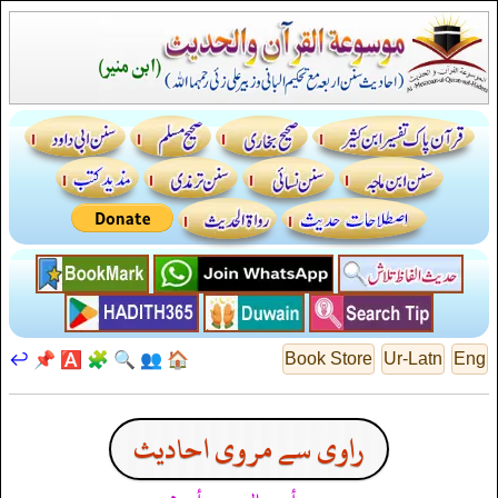
↩️
📌
🅰️
🧩
🔍
👥
🏠
Book Store
Ur-Latn
Eng
راوی سے مروی احادیث