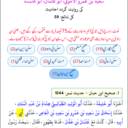
سعيد بن عمرو الأموي، أبو عثمان، أبو عنبسة
کی روایت کردہ احادیث
کل نتائج: 59
نوٹ: درج ذیل نتائج ذخیرہ احادیث کے 75 فیصد ڈیٹا سے منتخب کیے گئے ہیں، یعنی ان
راوی پر مزید احادیث بھی موجود ہو سکتی ہیں، اس لیے ان نتائج کو ابتدائی (اندازاً) سمجھا جائے۔
صحيح البخاري
صحيح مسلم
سنن ابي داود
سنن ابن ماجه
(2)
(3)
(2)
(19)
سنن نسائي
مسند احمد
مسند الحميدي
سنن الدارقطني
(1)
(2)
(27)
(2)
صحیح ابن حبان
(1)
1.
صحیح ابن حبان - حدیث نمبر: 1044
أَخْبَرَنَا
أَبُو خَلِيفَةَ
، حَدَّثَنَا
أَبُو الْوَلِيدِ الطَّيَالِسِيُّ هِشَامُ بْنُ عَبْدِ الْمَلِكِ
،
حَدَّثَنَا
إِسْحَاقُ بْنُ سَعِيدِ بْنِ عَمْرِو بْنِ سَعِيدِ بْنِ الْعَاصِ
، حَدَّثَنِي
أَبِي
، عَنْ
أَبِيهِ
، قَالَ : كُنْتُ مَعَ
عُثْمَانَ بْنِ عَفَّانَ
، فَدَعَا بِطَهُورٍ ، فَقَالَ : سَمِعْتُ رَسُولَ