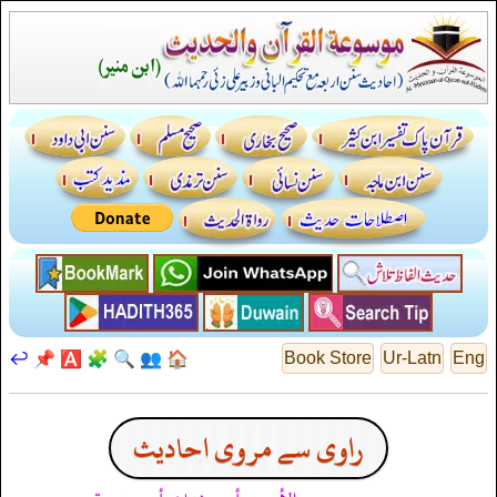
↩️
📌
🅰️
🧩
🔍
👥
🏠
Book Store
Ur-Latn
Eng
راوی سے مروی احادیث