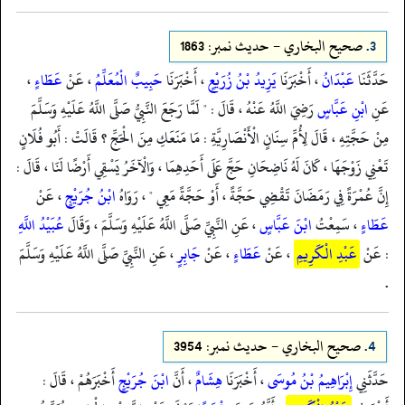
3.
صحيح البخاري - حدیث نمبر: 1863
حَدَّثَنَا
عَبْدَانُ
، أَخْبَرَنَا
يَزِيدُ بْنُ زُرَيْعٍ
، أَخْبَرَنَا
حَبِيبٌ الْمُعَلِّمُ
، عَنْ
عَطَاءٍ
،
عَنِ
ابْنِ عَبَّاسٍ
رَضِيَ اللَّهُ عَنْهُ ، قَالَ : " لَمَّا رَجَعَ النَّبِيُّ صَلَّى اللَّهُ عَلَيْهِ وَسَلَّمَ
مِنْ حَجَّتِهِ ، قَالَ لِأُمِّ سِنَانٍ الْأَنْصَارِيَّةِ : مَا مَنَعَكِ مِنَ الْحَجِّ ؟ قَالَتْ : أَبُو فُلَانٍ
تَعْنِي زَوْجَهَا ، كَانَ لَهُ نَاضِحَانِ حَجَّ عَلَى أَحَدِهِمَا ، وَالْآخَرُ يَسْقِي أَرْضًا لَنَا ، قَالَ :
إِنَّ عُمْرَةً فِي رَمَضَانَ تَقْضِي حَجَّةً ، أَوْ حَجَّةً مَعِي " ، رَوَاهُ
ابْنُ جُرَيْجٍ
، عَنْ
عَطَاءٍ
، سَمِعْتُ
ابْنَ عَبَّاسٍ
، عَنِ النَّبِيِّ صَلَّى اللَّهُ عَلَيْهِ وَسَلَّمَ ، وَقَالَ
عُبَيْدُ اللَّهِ
: عَنْ
عَبْدِ الْكَرِيمِ
، عَنْ
عَطَاءٍ
، عَنْ
جَابِرٍ
، عَنِ النَّبِيِّ صَلَّى اللَّهُ عَلَيْهِ وَسَلَّمَ
.
4.
صحيح البخاري - حدیث نمبر: 3954
حَدَّثَنِي
إِبْرَاهِيمُ بْنُ مُوسَى
، أَخْبَرَنَا
هِشَامٌ
، أَنَّ
ابْنَ جُرَيْجٍ
أَخْبَرَهُمْ ، قَالَ :