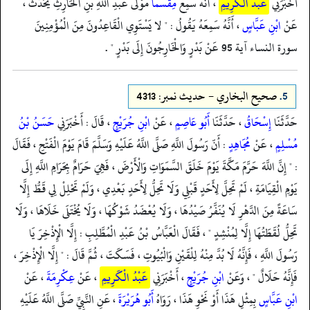
أَخْبَرَنِي
عَبْدُ الْكَرِيمِ
، أَنَّهُ سَمِعَ
مِقْسَمًا
مَوْلَى عَبْدِ اللَّهِ بْنِ الْحَارِثِ يُحَدِّثُ ،
عَنْ
ابْنِ عَبَّاسٍ
، أَنَّهُ سَمِعَهُ يَقُولُ : " لا يَسْتَوِي الْقَاعِدُونَ مِنَ الْمُؤْمِنِينَ
سورة النساء آية 95 عَنْ بَدْرٍ وَالْخَارِجُونَ إِلَى بَدْرٍ " .
5.
صحيح البخاري - حدیث نمبر: 4313
حَدَّثَنَا
إِسْحَاقُ
، حَدَّثَنَا
أَبُو عَاصِمٍ
، عَنْ
ابْنِ جُرَيْجٍ
، قَالَ : أَخْبَرَنِي
حَسَنُ بْنُ
مُسْلِمٍ
، عَنْ
مُجَاهِدٍ
: أَنّ رَسُولَ اللَّهِ صَلَّى اللَّهُ عَلَيْهِ وَسَلَّمَ قَامَ يَوْمَ الْفَتْحِ ، فَقَالَ
: " إِنَّ اللَّهَ حَرَّمَ مَكَّةَ يَوْمَ خَلَقَ السَّمَوَاتِ وَالْأَرْضَ ، فَهِيَ حَرَامٌ بِحَرَامِ اللَّهِ إِلَى
يَوْمِ الْقِيَامَةِ ، لَمْ تَحِلَّ لِأَحَدٍ قَبْلِي وَلَا تَحِلُّ لِأَحَدٍ بَعْدِي ، وَلَمْ تَحْلِلْ لِي قَطُّ إِلَّا
سَاعَةً مِنَ الدَّهْرِ لَا يُنَفَّرُ صَيْدُهَا ، وَلَا يُعْضَدُ شَوْكُهَا ، وَلَا يُخْتَلَى خَلَاهَا ، وَلَا
تَحِلُّ لُقَطَتُهَا إِلَّا لِمُنْشِدٍ " ، فَقَالَ الْعَبَّاسُ بْنُ عَبْدِ الْمُطَّلِبِ : إِلَّا الْإِذْخِرَ يَا
رَسُولَ اللَّهِ ، فَإِنَّهُ لَا بُدَّ مِنْهُ لِلْقَيْنِ وَالْبُيُوتِ ، فَسَكَتَ ، ثُمَّ قَالَ : " إِلَّا الْإِذْخِرَ ،
فَإِنَّهُ حَلَالٌ " ، وَعَنْ
ابْنِ جُرَيْجٍ
، أَخْبَرَنِي
عَبْدُ الْكَرِيمِ
، عَنْ
عِكْرِمَةَ
، عَنْ
ابْنِ عَبَّاسٍ
بِمِثْلِ هَذَا أَوْ نَحْوِ هَذَا ، رَوَاهُ
أَبُو هُرَيْرَةَ
، عَنِ النَّبِيِّ صَلَّى اللَّهُ عَلَيْهِ