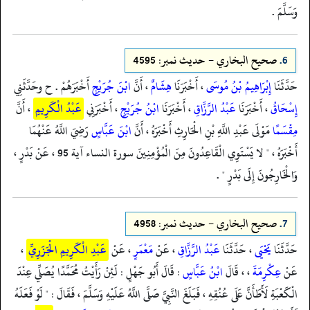
وَسَلَّمَ .
6.
صحيح البخاري - حدیث نمبر: 4595
حَدَّثَنَا
إِبْرَاهِيمُ بْنُ مُوسَى
، أَخْبَرَنَا
هِشَامٌ
، أَنَّ
ابْنَ جُرَيْجٍ
أَخْبَرَهُمْ . ح وحَدَّثَنِي
إِسْحَاقُ
، أَخْبَرَنَا
عَبْدُ الرَّزَّاقِ
، أَخْبَرَنَا
ابْنُ جُرَيْجٍ
، أَخْبَرَنِي
عَبْدُ الْكَرِيمِ
، أَنَّ
مِقْسَمًا
مَوْلَى عَبْدِ اللَّهِ بْنِ الْحَارِثِ أَخْبَرَهُ ، أَنَّ
ابْنَ عَبَّاسٍ
رَضِيَ اللَّهُ عَنْهُمَا
أَخْبَرَهُ ، " لا يَسْتَوِي الْقَاعِدُونَ مِنَ الْمُؤْمِنِينَ سورة النساء آية 95 ، عَنْ بَدْرٍ ،
وَالْخَارِجُونَ إِلَى بَدْرٍ " .
7.
صحيح البخاري - حدیث نمبر: 4958
حَدَّثَنَا
يَحْيَى
، حَدَّثَنَا
عَبْدُ الرَّزَّاقِ
، عَنْ
مَعْمَرٍ
، عَنْ
عَبْدِ الْكَرِيمِ الْجَزَرِيِّ
،
عَنْ
عِكْرِمَةَ
، ، قَالَ
ابْنُ عَبَّاسٍ
: قَالَ أَبُو جَهْلٍ : لَئِنْ رَأَيْتُ مُحَمَّدًا يُصَلِّي عِنْدَ
الْكَعْبَةِ لَأَطَأَنَّ عَلَى عُنُقِهِ ، فَبَلَغَ النَّبِيَّ صَلَّى اللَّهُ عَلَيْهِ وَسَلَّمَ ، فَقَالَ : " لَوْ فَعَلَهُ