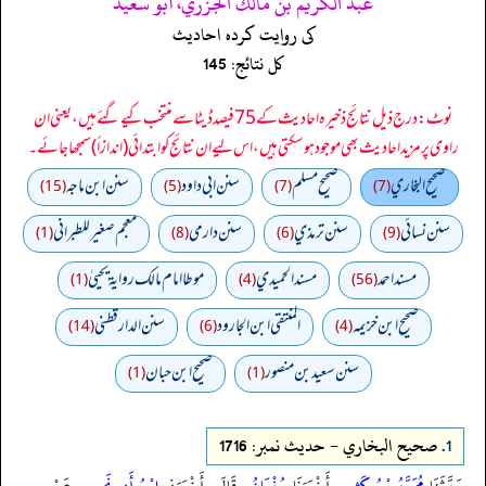
عبد الكريم بن مالك الجزري، أبو سعيد
کی روایت کردہ احادیث
کل نتائج: 145
نوٹ: درج ذیل نتائج ذخیرہ احادیث کے 75 فیصد ڈیٹا سے منتخب کیے گئے ہیں، یعنی ان
راوی پر مزید احادیث بھی موجود ہو سکتی ہیں، اس لیے ان نتائج کو ابتدائی (اندازاً) سمجھا جائے۔
صحيح البخاري
صحيح مسلم
سنن ابي داود
سنن ابن ماجه
(15)
(5)
(7)
(7)
سنن نسائي
سنن ترمذي
سنن دارمي
معجم صغير للطبراني
(1)
(8)
(6)
(9)
مسند احمد
مسند الحميدي
موطا امام مالك رواية يحييٰ
(1)
(4)
(56)
صحيح ابن خزيمه
المنتقى ابن الجارود
سنن الدارقطني
(14)
(6)
(4)
سنن سعید بن منصور
صحیح ابن حبان
(1)
(1)
1.
صحيح البخاري - حدیث نمبر: 1716