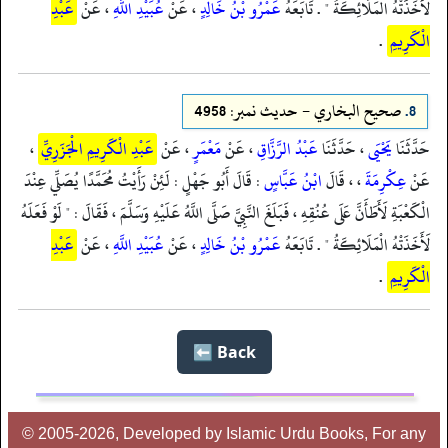
لَأَخَذَتْهُ الْمَلَائِكَةُ " . تَابَعَهُ
عَمْرُو بْنُ خَالِدٍ
، عَنْ
عُبَيْدِ اللَّهِ
، عَنْ
عَبْدِ
الْكَرِيمِ
.
8.
صحيح البخاري - حدیث نمبر: 4958
حَدَّثَنَا
يَحْيَى
، حَدَّثَنَا
عَبْدُ الرَّزَّاقِ
، عَنْ
مَعْمَرٍ
، عَنْ
عَبْدِ الْكَرِيمِ الْجَزَرِيِّ
،
عَنْ
عِكْرِمَةَ
، ، قَالَ
ابْنُ عَبَّاسٍ
: قَالَ أَبُو جَهْلٍ : لَئِنْ رَأَيْتُ مُحَمَّدًا يُصَلِّي عِنْدَ
الْكَعْبَةِ لَأَطَأَنَّ عَلَى عُنُقِهِ ، فَبَلَغَ النَّبِيَّ صَلَّى اللَّهُ عَلَيْهِ وَسَلَّمَ ، فَقَالَ : " لَوْ فَعَلَهُ
لَأَخَذَتْهُ الْمَلَائِكَةُ " . تَابَعَهُ
عَمْرُو بْنُ خَالِدٍ
، عَنْ
عُبَيْدِ اللَّهِ
، عَنْ
عَبْدِ
الْكَرِيمِ
.
Back ⬅️
© 2005-2026, Developed by Islamic Urdu Books, For any