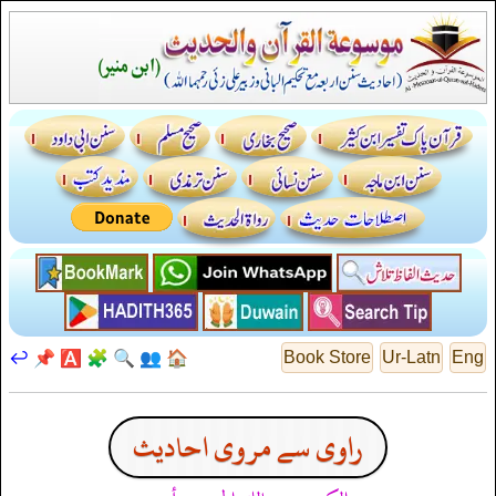
↩️
📌
🅰️
🧩
🔍
👥
🏠
Book Store
Ur-Latn
Eng
راوی سے مروی احادیث