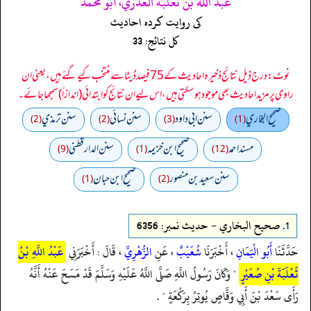
عبد الله بن ثعلبة العذري، أبو محمد
کی روایت کردہ احادیث
کل نتائج: 33
نوٹ: درج ذیل نتائج ذخیرہ احادیث کے 75 فیصد ڈیٹا سے منتخب کیے گئے ہیں، یعنی ان
راوی پر مزید احادیث بھی موجود ہو سکتی ہیں، اس لیے ان نتائج کو ابتدائی (اندازاً) سمجھا جائے۔
صحيح البخاري
سنن ابي داود
سنن نسائي
سنن ترمذي
(2)
(2)
(3)
(1)
مسند احمد
صحيح ابن خزيمه
سنن الدارقطني
(9)
(1)
(12)
سنن سعید بن منصور
صحیح ابن حبان
(1)
(2)
1.
صحيح البخاري - حدیث نمبر: 6356
حَدَّثَنَا
أَبُو الْيَمَانِ
، أَخْبَرَنَا
شُعَيْبٌ
، عَنِ
الزُّهْرِيِّ
، قَالَ : أَخْبَرَنِي
عَبْدُ اللَّهِ بْنُ
ثَعْلَبَةَ بْنِ صُعَيْرٍ
" وَكَانَ رَسُولُ اللَّهِ صَلَّى اللَّهُ عَلَيْهِ وَسَلَّمَ قَدْ مَسَحَ عَنْهُ أَنَّهُ
رَأَى سَعْدَ بْنَ أَبِي وَقَّاصٍ يُوتِرُ بِرَكْعَةٍ " .