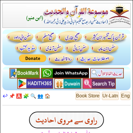
↩️
📌
🅰️
🧩
🔍
👥
🏠
Book Store
Ur-Latn
Eng
راوی سے مروی احادیث