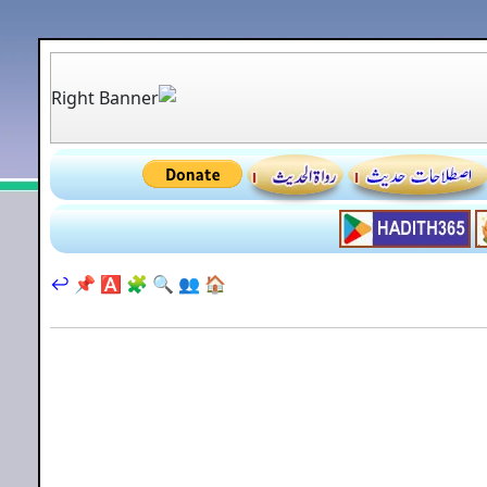
↩️
📌
🅰️
🧩
🔍
👥
🏠