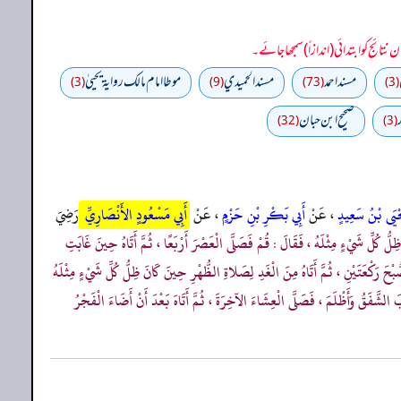
مسند احمد
مسند الحميدي
موطا امام مالك رواية يحييٰ
(3)
(9)
(73)
(3)
صحیح ابن حبان
(32)
(3)
حْيَى بْنُ سَعِيدٍ
، عَنْ
أَبِي بَكْرِ بْنِ حَزْمٍ
، عَنْ
أَبِي مَسْعُودٍ الأَنْصَارِيِّ
رَضِيَ
ُ كُلِّ شَيْءٍ مِثْلَهُ ، فَقَالَ : قُمْ فَصَلَّى الْعَصْرَ أَرْبَعًا ، ثُمَّ أَتَاهُ حِينَ غَابَتِ
ْحَ رَكْعَتَيْنِ ، ثُمَّ أَتَاهُ مِنَ الْغَدِ لِصَلاةِ الظُّهْرِ حِينَ كَانَ ظِلُّ كُلِّ شَيْءٍ مِثْلَهُ
َ الشَّفَقُ وَأَظْلَمَ ، فَصَلَّى الْعِشَاءَ الآخِرَةَ ، ثُمَّ أَتَاهَ بَعْدَ أَنْ أَضَاءَ الْفَجْرُ