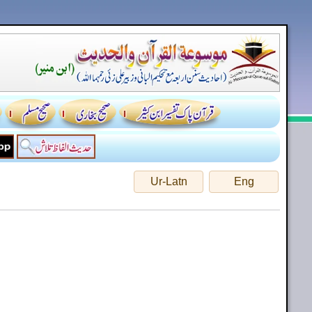
Ur-Latn
Eng