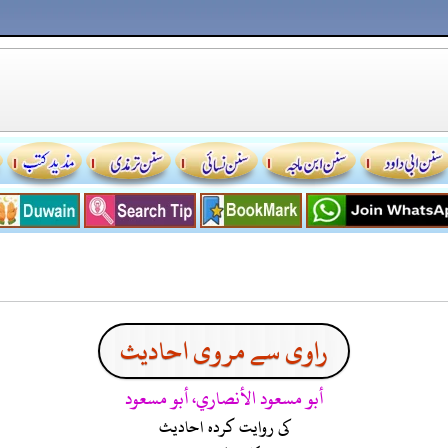
راوی سے مروی احادیث
أبو مسعود الأنصاري، أبو مسعود
کی روایت کردہ احادیث