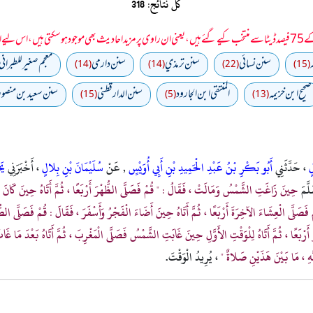
کل نتائج: 318
 سمجھا جائے۔
سنن نسائي
سنن ترمذي
سنن دارمي
معجم صغير للطبراني
(14)
(14)
(22)
(15)
صحيح ابن خزيمه
المنتقى ابن الجارود
سنن الدارقطني
سنن سعید بن منصور
(15)
(5)
(13)
لٍ
، حَدَّثَنِي
أَبُو بَكْرِ بْنُ عَبْدِ الْحَمِيدِ بْنِ أَبِي أُوَيْسٍ
, عَنْ
سُلَيْمَانَ بْنِ بِلالٍ
، أَخْبَرَنِي
يَ
لَّمَ
حِينَ زَاغَتِ الشَّمْسُ وَمَالَتْ ، فَقَالُ : " قُمْ فَصَلَّى الظُّهْرَ أَرْبَعًا ، ثُمَّ أَتَاهُ حِينَ كَانَ ظِلّ
َلَّى الْعِشَاءَ الآخِرَةَ أَرْبَعًا ، ثُمَّ أَتَاهُ حِينَ أَضَاءَ الْفَجْرُ وَأَسْفَرَ ، فَقَالَ : قُمْ فَصَلَّى الصُّب
 أَرْبَعًا ، ثُمَّ أَتَاهُ لِلْوَقْتِ الأَوَّلِ حِينَ غَابَتِ الشَّمْسُ فَصَلَّى الْمَغْرِبَ ، ثُمَّ أَتَاهُ بَعْدَ مَا غَاب
لَّهِ ، مَا بَيْنَ هَذَيْنِ صَلاةٌ "
، يُرِيدُ الْوَقْتَ.