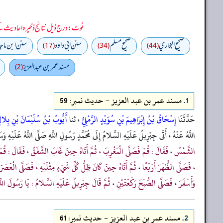
نوٹ: درج ذیل نتائج ذخیرہ احادیث کے 75 فیصد ڈیٹا سے منتخب کیے گئے ہیں، یعنی ان راوی پر مزید احادیث بھی موجود ہو سکتی ہیں، اس لیے ان نتائج کو ابتدائی (اندازاً)
صحيح البخاري
صحيح مسلم
سنن ابي داود
سنن ابن ماجه
(17)
(34)
(44)
مسند عمر بن عبد العزيز
(2)
1.
مسند عمر بن عبد العزيز - حدیث نمبر: 59
حَدَّثَنَا
إِسْحَاقُ بْنُ إِبْرَاهِيمَ بْنِ سُوَيْدٍ الرَّمْلِيُّ
، ثنا
أَيُّوبُ بْنُ سُلَيْمَانَ بْنِ بِلا
اللَّهُ عَنْهُ ، أَتَى جِبْرِيلُ عَلَيْهِ السَّلامُ إِلَى مُحَمَّدٍ رَسُولِ اللَّهِ صَلَّى اللَّهُ عَلَيْهِ وَسَ
الشَّمْسُ ، فَقَالَ : قُمْ فَصَلَّى الْمَغْرِبَ ، ثُمَّ أَتَاهُ حِينَ غَابَ الشَّفَقُ ، فَقَالَ : قُمْ فَص
، فَصَلَّى الظُّهْرَ أَرْبَعًا ، ثُمَّ أَتَاهُ حِينَ كَانَ ظِلُّ كُلِّ شَيْءٍ مِثْلَيْهِ ، فَصَلَّى الْعَصْرَ
وَأَسْفَرَ ، فَصَلَّى الصُّبْحَ رَكْعَتَيْنِ ، ثُمَّ قَالَ جِبْرِيلُ عَلَيْهِ السَّلامُ : يَا رَسُولَ ال
2.
مسند عمر بن عبد العزيز - حدیث نمبر: 61