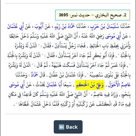
2.
صحيح البخاري - حدیث نمبر: 3695
حَدَّثَنَا
سُلَيْمَانُ بْنُ حَرْبٍ
، حَدَّثَنَا
حَمَّادُ بْنُ زَيْدٍ
، عَنْ
أَيُّوبَ
، عَنْ
أَبِي عُثْمَانَ
، عَنْ
أَبِي مُوسَى
رَضِيَ اللَّهُ عَنْهُ ، أَنَّ النَّبِيَّ صَلَّى اللَّهُ عَلَيْهِ وَسَلَّمَ دَخَلَ حَائِطًا
وَأَمَرَنِي بِحِفْظِ بَابِ الْحَائِطِ , فَجَاءَ رَجُلٌ يَسْتَأْذِنُ ، فَقَالَ : " ائْذَنْ لَهُ وَبَشِّرْهُ
بِالْجَنَّةِ " , فَإِذَا أَبُو بَكْرٍ ثُمَّ جَاءَ آخَرُ يَسْتَأْذِنُ ، فَقَالَ : " ائْذَنْ لَهُ وَبَشِّرْهُ بِالْجَنَّةِ
" , فَإِذَا عُمَرُ ثُمَّ جَاءَ آخَرُ يَسْتَأْذِنُ فَسَكَتَ هُنَيْهَةً ، ثُمَّ قَالَ : " ائْذَنْ لَهُ وَبَشِّرْهُ
بِالْجَنَّةِ عَلَى بَلْوَى سَتُصِيبُهُ " , فَإِذَا عُثْمَانُ بْنُ عَفَّانَ . قَالَ
حَمَّادٌ
: وَحَدَّثَنَا
عَاصِمٌ الْأَحْوَلُ
,
وَعَلِيُّ بْنُ الْحَكَمِ
, سَمِعَا
أَبَا عُثْمَانَ
يُحَدِّثُ ، عَنْ
أَبِي مُوسَى
بِنَحْوِهِ , وَزَادَ فِيهِ عَاصِمٌ ، " أَنَّ النَّبِيَّ صَلَّى اللَّهُ عَلَيْهِ وَسَلَّمَ كَانَ قَاعِدًا فِي مَكَانٍ
فِيهِ مَاءٌ قَدِ انْكَشَفَ عَنْ رُكْبَتَيْهِ أَوْ رُكْبَتِهِ فَلَمَّا دَخَلَ عُثْمَانُ غَطَّاهَا " .
Back ⬅️