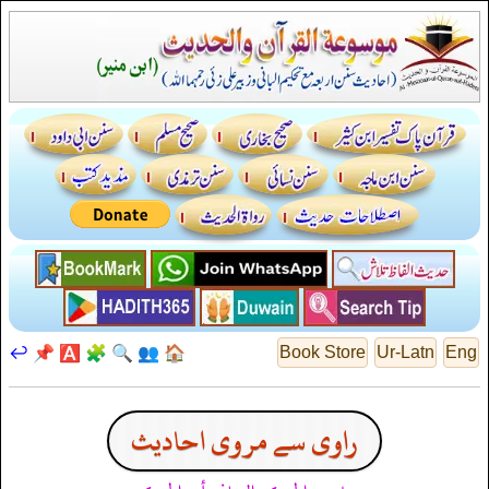
↩️
📌
🅰️
🧩
🔍
👥
🏠
Book Store
Ur-Latn
Eng
راوی سے مروی احادیث