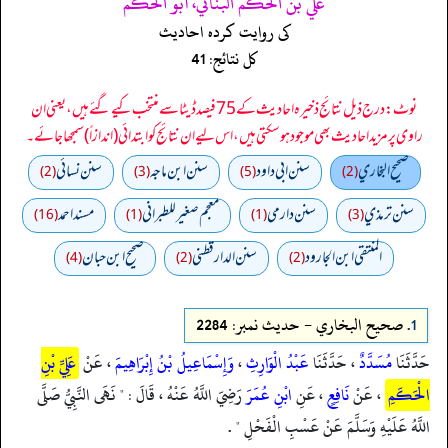
علي بن الحكم البناني، أبو الحكم
کی روایت کردہ احادیث
کل نتائج: 41
نوٹ: درج ذیل نتائج ذخیرہ احادیث کے 75 فیصد ڈیٹا سے منتخب کیے گئے ہیں، یعنی ان
راوی پر مزید احادیث بھی موجود ہو سکتی ہیں، اس لیے ان نتائج کو ابتدائی (اندازاً) سمجھا جائے۔
صحيح البخاري
سنن ابي داود
سنن ابن ماجه
سنن نسائي
(2)
(3)
(5)
(2)
سنن ترمذي
سنن دارمي
معجم صغير للطبراني
مسند احمد
(16)
(1)
(1)
(3)
المنتقى ابن الجارود
سنن الدارقطني
صحیح ابن حبان
(4)
(2)
(2)
1.
صحيح البخاري - حدیث نمبر: 2284
حَدَّثَنَا
مُسَدَّدٌ
، حَدَّثَنَا
عَبْدُ الْوَارِثِ
،
وَإِسْمَاعِيلُ بْنُ إِبْرَاهِيمَ
، عَنْ
عَلِيِّ بْنِ
الْحَكَمِ
، عَنْ
نَافِعٍ
، عَنِ
ابْنِ عُمَرَ
رَضِيَ اللَّهُ عَنْهُ ، قَالَ : " نَهَى النَّبِيُّ صَلَّى
اللَّهُ عَلَيْهِ وَسَلَّمَ عَنْ عَسْبِ الْفَحْلِ " .