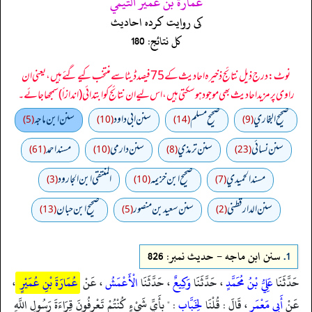
عمارة بن عمير التيمي
کی روایت کردہ احادیث
کل نتائج: 180
نوٹ: درج ذیل نتائج ذخیرہ احادیث کے 75 فیصد ڈیٹا سے منتخب کیے گئے ہیں، یعنی ان
راوی پر مزید احادیث بھی موجود ہو سکتی ہیں، اس لیے ان نتائج کو ابتدائی (اندازاً) سمجھا جائے۔
صحيح البخاري
صحيح مسلم
سنن ابي داود
سنن ابن ماجه
(5)
(10)
(14)
(9)
سنن نسائي
سنن ترمذي
سنن دارمي
مسند احمد
(61)
(10)
(8)
(23)
مسند الحميدي
صحيح ابن خزيمه
المنتقى ابن الجارود
(3)
(10)
(7)
سنن الدارقطني
سنن سعید بن منصور
صحیح ابن حبان
(13)
(5)
(2)
1.
سنن ابن ماجه - حدیث نمبر: 826
حَدَّثَنَا
عَلِيُّ بْنُ مُحَمَّدٍ
، حَدَّثَنَا
وَكِيعٌ
، حَدَّثَنَا
الْأَعْمَشُ
، عَنْ
عُمَارَةَ بْنِ عُمَيْرٍ
،
عَنْ
أَبِي مَعْمَرٍ
، قَالَ : قُلْنَا
لِخَبَّابٍ
: " بِأَيِّ شَيْءٍ كُنْتُمْ تَعْرِفُونَ قِرَاءَةَ رَسُولِ اللَّهِ