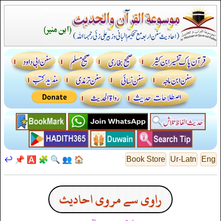
↩️
📌
🅰️
🧩
🔍
👥
🏠
Book Store
Ur-Latn
Eng
راوی سے مروی احادیث