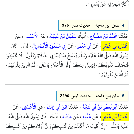
أَكْثَرُ انْصِرَافِهِ عَنْ يَسَارِهِ " .
4.
سنن ابن ماجه - حدیث نمبر: 976
حَدَّثَنَا
مُحَمَّدُ بْنُ الصَّبَّاحِ
، أَنْبَأَنَا
سُفْيَانُ بْنُ عُيَيْنَةَ
، عَنْ
الْأَعْمَشِ
، عَنْ
عُمَارَةَ بْنِ عُمَيْرٍ
، عَنْ
أَبِي مَعْمَر
، عَنْ
أَبِي مَسْعُودٍ الْأَنْصَارِيِّ
، قَالَ : " كَانَ
رَسُولُ اللَّهِ صَلَّى اللَّهُ عَلَيْهِ وَسَلَّمَ يَمْسَحُ مَنَاكِبَنَا فِي الصَّلَاةِ وَيَقُولُ : لَا تَخْتَلِفُوا
فَتَخْتَلِفَ قُلُوبُكُمْ ، لِيَلِيَنِّي مِنْكُمْ أُولُوا الْأَحْلَامِ وَالنُّهَى ، ثُمَّ الَّذِينَ يَلُونَهُمْ ،
ثُمَّ الَّذِينَ يَلُونَهُمْ " .
5.
سنن ابن ماجه - حدیث نمبر: 2290
حَدَّثَنَا
أَبُو بَكْرِ بْنُ أَبِي شَيْبَةَ
، حَدَّثَنَا
ابْنُ أَبِي زَائِدَةَ
، عَنِ
الْأَعْمَشِ
، عَنْ
عُمَارَةَ بْنِ عُمَيْرٍ
، عَنْ
عَمَّتِهِ
، عَنْ
عَائِشَةَ
، قَالَتْ : قَالَ رَسُولُ اللَّهِ صَلَّى اللَّهُ
عَلَيْهِ وَسَلَّمَ : " إِنَّ أَطْيَبَ مَا أَكَلْتُمْ مِنْ كَسْبِكُمْ وَإِنَّ أَوْلَادَكُمْ مِنْ كَسْبِكُمْ