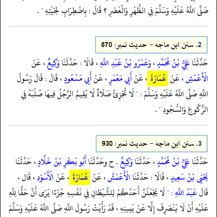
صَلَّى اللَّهُ عَلَيْهِ وَسَلَّمَ فِي الظُّهْرِ وَالْعَصْرِ ؟ قَالَ : بِاضْطِرَابِ لِحْيَتِهِ " .
2.
سنن ابن ماجه - حدیث نمبر: 870
حَدَّثَنَا
عَلِيُّ بْنُ مُحَمَّدٍ
،
وَعَمْرُو بْنُ عَبْدِ اللَّهِ
، قَالَا : حَدَّثَنَا
وَكِيعٌ
، عَنْ
الْأَعْمَشِ
، عَنْ
عُمَارَةَ
، عَنْ
أَبِي مَعْمَرٍ
، عَنْ
أَبِي مَسْعُودٍ
، قَالَ : قَالَ رَسُولُ
اللَّهِ صَلَّى اللَّهُ عَلَيْهِ وَسَلَّمَ : " لَا تُجْزِئُ صَلَاةٌ لَا يُقِيمُ الرَّجُلُ فِيهَا صُلْبَهُ فِي
الرُّكُوعِ وَالسُّجُودِ " .
3.
سنن ابن ماجه - حدیث نمبر: 930
حَدَّثَنَا
عَلِيُّ بْنُ مُحَمَّدٍ
، حَدَّثَنَا
وَكِيعٌ
. ح وحَدَّثَنَا
أَبُو بَكْرِ بْنُ خَلَّادٍ
، حَدَّثَنَا
يَحْيَى بْنُ سَعِيدٍ
، قَالَا : حَدَّثَنَا
الْأَعْمَشُ
، عَنْ
عُمَارَةَ
، عَنْ
الْأَسْوَدِ
، قَال ،
قَالَ
عَبْدُ اللَّهِ
: " لَا يَجْعَلَنَّ أَحَدُكُمْ لِلشَّيْطَانِ فِي نَفْسِهِ جُزْءًا يَرَى أَنَّ حَقًّا لِلَّهِ
عَلَيْهِ أَنْ لَا يَنْصَرِفَ إِلَّا عَنْ يَمِينِهِ ، قَدْ رَأَيْتُ رَسُولَ اللَّهِ صَلَّى اللَّهُ عَلَيْهِ وَسَلَّمَ