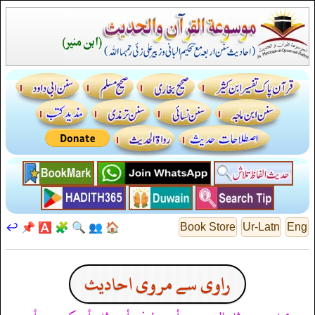
↩️
📌
🅰️
🧩
🔍
👥
🏠
Book Store
Ur-Latn
Eng
راوی سے مروی احادیث