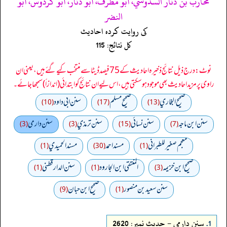
محارب بن دثار السدوسي، أبو مطرف، أبو دثار، أبو كردوس، أبو
النضر
کی روایت کردہ احادیث
کل نتائج: 115
نوٹ: درج ذیل نتائج ذخیرہ احادیث کے 75 فیصد ڈیٹا سے منتخب کیے گئے ہیں، یعنی ان
راوی پر مزید احادیث بھی موجود ہو سکتی ہیں، اس لیے ان نتائج کو ابتدائی (اندازاً) سمجھا جائے۔
صحيح البخاري
صحيح مسلم
سنن ابي داود
(10)
(17)
(13)
سنن ابن ماجه
سنن نسائي
سنن ترمذي
سنن دارمي
(3)
(3)
(15)
(7)
معجم صغير للطبراني
مسند احمد
مسند الحميدي
(1)
(30)
(1)
صحيح ابن خزيمه
المنتقى ابن الجارود
سنن الدارقطني
(1)
(1)
(3)
سنن سعید بن منصور
صحیح ابن حبان
(9)
(1)
1.
سنن دارمي - حدیث نمبر: 2620