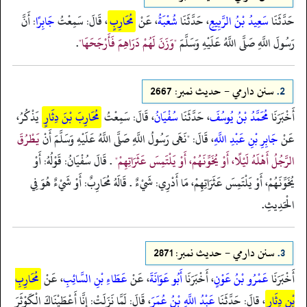
حَدَّثَنَا
سَعِيدُ بْنُ الرَّبِيعِ
، حَدَّثَنَا
شُعْبَةُ
، عَنْ
مُحَارِبٍ
، قَالَ: سَمِعْتُ
جَابِرًا
: أَنَّ
رَسُولَ اللَّهِ صَلَّى اللَّهُ عَلَيْهِ وَسَلَّمَ
"وَزَنَ لَهُمْ دَرَاهِمَ فَأَرْجَحَهَا"
.
2.
سنن دارمي - حدیث نمبر: 2667
أَخْبَرَنَا
مُحَمَّدُ بْنُ يُوسُفَ
، حَدَّثَنَا
سُفْيَانُ
، قَالَ: سَمِعْتُ
مُحَارِبَ بْنَ دِثَارٍ
يَذْكُرُ،
عَنْ
جَابِرِ بْنِ عَبْدِ اللَّهِ
، قَالَ: "نَهَى رَسُولُ اللَّهِ صَلَّى اللَّهُ عَلَيْهِ وَسَلَّمَ أَنْ
يَطْرُقَ
الرَّجُلُ أَهْلَهُ لَيْلًا، أَوْ يُخَوِّنَهُمْ، أَوْ يَلْتَمِسَ عَثَرَاتِهِمْ"
. قَالَ سُفْيَانُ: قَوْلُهُ: أَوْ
يُخَوِّنَهُمْ، أَوْ يَلْتَمِسَ عَثَرَاتِهِمْ، مَا أَدْرِي: شَيْءٌ . قَالَهُ مُحَارِبٌ: أَوْ شَيْءٌ هُوَ فِي
الْحَدِيثِ.
3.
سنن دارمي - حدیث نمبر: 2871
أَخْبَرَنَا
عَمْرُو بْنُ عَوْنٍ
، أَخْبَرَنَا
أَبُو عَوَانَةَ
، عَنْ
عَطَاءِ بْنِ السَّائِبِ
، عَنْ
مُحَارِبِ
بْنِ دِثَارٍ
، قالَ: حَدَّثَنَا
عَبْدُ اللَّهِ بْنُ عُمَرَ
، قَالَ: لَمَّا نَزَلَتْ: إِنَّا أَعْطَيْنَاكَ الْكَوْثَرَ