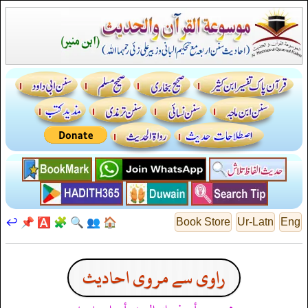
↩️
📌
🅰️
🧩
🔍
👥
🏠
Book Store
Ur-Latn
Eng
راوی سے مروی احادیث