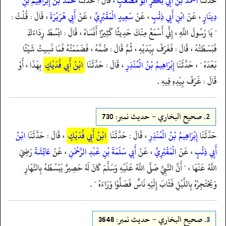
حَدَّثَنَا
أَحْمَدُ بْنُ أَبِي بَكْرٍ أَبُو مُصْعَبٍ ،
قَالَ : حَدَّثَنَا
مُحَمَّدُ بْنُ إِبْرَاهِيمَ بْنِ
دِينَارٍ
، عَنْ
ابْنِ أَبِي ذِئْبٍ
، عَنْ
سَعِيدٍ الْمَقْبُرِيِّ
، عَنْ
أَبِي هُرَيْرَةَ
، قَالَ : قُلْتُ :
" يَا رَسُولَ اللَّهِ ، إِنِّي أَسْمَعُ مِنْكَ حَدِيثًا كَثِيرًا أَنْسَاهُ ، قَالَ : ابْسُطْ رِدَاءَكَ
فَبَسَطْتُهُ ، قَالَ : فَغَرَفَ بِيَدَيْهِ ، ثُمَّ قَالَ : ضُمَّهُ ، فَضَمَمْتُهُ فَمَا نَسِيتُ شَيْئًا
بَعْدَهُ " ، حَدَّثَنَا
إِبْرَاهِيمُ بْنُ الْمُنْذِرِ
، قَالَ : حَدَّثَنَا
ابْنُ أَبِي فُدَيْكٍ
بِهَذَا ، أَوْ
قَالَ : غَرَفَ بِيَدِهِ فِيهِ .
2.
صحيح البخاري - حدیث نمبر: 730
حَدَّثَنَا
إِبْرَاهِيمُ بْنُ الْمُنْذِرِ
، قَالَ : حَدَّثَنَا
ابْنُ أَبِي فُدَيْكٍ
، قَالَ : حَدَّثَنَا
ابْنُ
أَبِي ذِئْبٍ
، عَنْ
الْمَقْبُرِيِّ
، عَنْ
أَبِي سَلَمَةَ بْنِ عَبْدِ الرَّحْمَنِ
، عَنْ
عَائِشَةَ
رَضِيَ
اللَّهُ عَنْهَا ، " أَنَّ النَّبِيَّ صَلَّى اللَّهُ عَلَيْهِ وَسَلَّمَ كَانَ لَهُ حَصِيرٌ يَبْسُطُهُ بِالنَّهَارِ
وَيَحْتَجِرُهُ بِاللَّيْلِ فَثَابَ إِلَيْهِ نَاسٌ فَصَلَّوْا وَرَاءَهُ " .
3.
صحيح البخاري - حدیث نمبر: 3648