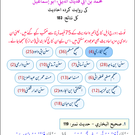
محمد بن أبي فديك الديلي، أبو إسماعيل
کی روایت کردہ احادیث
کل نتائج: 183
نوٹ: درج ذیل نتائج ذخیرہ احادیث کے 75 فیصد ڈیٹا سے منتخب کیے گئے ہیں، یعنی ان
راوی پر مزید احادیث بھی موجود ہو سکتی ہیں، اس لیے ان نتائج کو ابتدائی (اندازاً) سمجھا جائے۔
صحيح البخاري
صحيح مسلم
سنن ابي داود
(25)
(36)
(4)
سنن ابن ماجه
سنن نسائي
سنن ترمذي
سنن دارمي
(2)
(10)
(7)
(28)
معجم صغير للطبراني
مسند احمد
مسند عمر بن عبد العزيز
(1)
(13)
(6)
صحيح ابن خزيمه
المنتقى ابن الجارود
سنن الدارقطني
(19)
(2)
(12)
صحیح ابن حبان
(18)
1.
صحيح البخاري - حدیث نمبر: 119