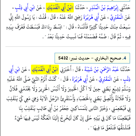
حَدَّثَنِي
إِبْرَاهِيمُ بْنُ الْمُنْذِرِ
، حَدَّثَنَا
ابْنُ أَبِي الْفُدَيْكِ
، عَنْ
ابْنِ أَبِي ذِئْبٍ
،
عَنْ
الْمَقْبُرِيِّ
، عَنْ
أَبِي هُرَيْرَةَ
رَضِيَ اللَّهُ عَنْهُ ، قَالَ : قُلْتُ : يَا رَسُولَ اللَّهِ إِنِّي
سَمِعْتُ مِنْكَ حَدِيثًا كَثِيرًا فَأَنْسَاهُ ، قَالَ : " ابْسُطْ رِدَاءَكَ فَبَسَطْتُ فَغَرَفَ بِيَدِهِ
فِيهِ ، ثُمَّ قَالَ : ضُمَّهُ فَضَمَمْتُهُ فَمَا نَسِيتُ حَدِيثًا بَعْدُ " .
4.
صحيح البخاري - حدیث نمبر: 5432
حَدَّثَنَا
عَبْدُ الرَّحْمَنِ بْنُ شَيْبَةَ
، قَالَ : أَخْبَرَنِي
ابْنُ أَبِي الْفُدَيْكِ
، عَنْ
ابْنِ أَبِي
ذِئْبٍ
، عَنْ
الْمَقْبُرِيِّ
، عَنْ
أَبِي هُرَيْرَةَ
، قَالَ : " كُنْتُ أَلْزَمُ النَّبِيَّ صَلَّى اللَّهُ عَلَيْهِ
وَسَلَّمَ لِشِبَعِ بَطْنِي حِينَ لَا آكُلُ الْخَمِيرَ وَلَا أَلْبَسُ الْحَرِيرَ وَلَا يَخْدُمُنِي فُلَانٌ
وَلَا فُلَانَةُ وَأُلْصِقُ بَطْنِي بِالْحَصْبَاءِ وَأَسْتَقْرِئُ الرَّجُلَ الْآيَةَ وَهِيَ مَعِي كَيْ يَنْقَلِبَ
بِي فَيُطْعِمَنِي ، وَخَيْرُ النَّاسِ لِلْمَسَاكِينِ جَعْفَرُ بْنُ أَبِي طَالِبٍ يَنْقَلِبُ بِنَا
فَيُطْعِمُنَا مَا كَانَ فِي بَيْتِهِ حَتَّى إِنْ كَانَ لَيُخْرِجُ إِلَيْنَا الْعُكَّةَ لَيْسَ فِيهَا شَيْءٌ
فَنَشْتَقُّهَا فَنَلْعَقُ مَا فِيهَا " .