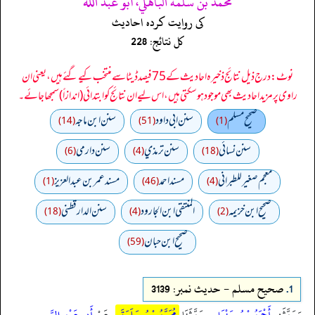
محمد بن سلمة الباهلي، أبو عبد الله
کی روایت کردہ احادیث
کل نتائج: 228
نوٹ: درج ذیل نتائج ذخیرہ احادیث کے 75 فیصد ڈیٹا سے منتخب کیے گئے ہیں، یعنی ان
راوی پر مزید احادیث بھی موجود ہو سکتی ہیں، اس لیے ان نتائج کو ابتدائی (اندازاً) سمجھا جائے۔
صحيح مسلم
سنن ابي داود
سنن ابن ماجه
(14)
(51)
(1)
سنن نسائي
سنن ترمذي
سنن دارمي
(6)
(4)
(18)
معجم صغير للطبراني
مسند احمد
مسند عمر بن عبد العزيز
(1)
(46)
(4)
صحيح ابن خزيمه
المنتقى ابن الجارود
سنن الدارقطني
(18)
(4)
(2)
صحیح ابن حبان
(59)
1.
صحيح مسلم - حدیث نمبر: 3139