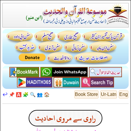
↩️
📌
🅰️
🧩
🔍
👥
🏠
Book Store
Ur-Latn
Eng
راوی سے مروی احادیث