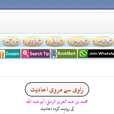
راوی سے مروی احادیث
محمد بن عبد العزيز الرملي، أبو عبد الله
کی روایت کردہ احادیث