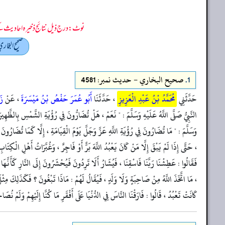
نوٹ: درج ذیل نتائج ذخیرہ احادیث کے 75 فیصد ڈیٹا سے منتخب کیے گئے ہیں، یعنی ان راوی پر مزید احادیث بھی موجود ہو سکتی ہیں، اس لیے ان نتائج کو ابتدائی (اندازاً)
صحيح البخار
1.
صحيح البخاري - حدیث نمبر: 4581
حَدَّثَنِي
مُحَمَّدُ بْنُ عَبْدِ الْعَزِيزِ
، حَدَّثَنَا
أَبُو عُمَرَ حَفْصُ بْنُ مَيْسَرَةَ
، عَنْ
زَ
النَّبِيُّ صَلَّى اللَّهُ عَلَيْهِ وَسَلَّمَ : " نَعَمْ ، هَلْ تُضَارُّونَ فِي رُؤْيَةِ الشَّمْسِ بِالظَّه
وَسَلَّمَ : " مَا تُضَارُونَ فِي رُؤْيَةِ اللَّهِ عَزَّ وَجَلَّ يَوْمَ الْقِيَامَةِ ، إِلَّا كَمَا تُضَارُونَ فِ
، حَتَّى إِذَا لَمْ يَبْقَ إِلَّا مَنْ كَانَ يَعْبُدُ اللَّهَ بَرٌّ أَوْ فَاجِرٌ ، وَغُبَّرَاتُ أَهْلِ الْكِتَا
فَقَالُوا : عَطِشْنَا رَبَّنَا فَاسْقِنَا ، فَيُشَارُ أَلَا تَرِدُونَ فَيُحْشَرُونَ إِلَى النَّارِ كَأَنَّه
، مَا اتَّخَذَ اللَّهُ مِنْ صَاحِبَةٍ وَلَا وَلَدٍ ، فَيُقَالُ لَهُمْ : مَاذَا تَبْغُونَ ؟ فَكَذَلِكَ مِثْلَ الْ
كَانَتْ تَعْبُدُ ، قَالُوا : فَارَقْنَا النَّاسَ فِي الدُّنْيَا عَلَى أَفْقَرِ مَا كُنَّا إِلَيْهِمْ وَلَمْ نُصَاح