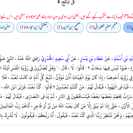
کل نتائج: 8
 سمجھا جائے۔
ي
معجم صغير للطبراني
صحيح ابن خزيمه
المنتقى ابن الجارود
سنن الدا
(1)
(1)
(1)
(2)
يْدِ بْنِ أَسْلَمَ
، عَنْ
عَطَاءِ بْنِ يَسَارٍ
، عَنْ
أَبِي سَعِيدٍ الْخُدْرِيِّ
رَضِيَ اللَّهُ عَنْهُ ، النَّبِيِّ صَلَّ
ِيرَةِ ، ضَوْءٌ لَيْسَ فِيهَا سَحَابٌ ؟ " قَالُوا : لَا ، قَالَ : " وَهَلْ تُضَارُّونَ فِي رُؤْيَةِ الْقَمَرِ لَيْلَةَ الْ
ي رُؤْيَةِ أَحَدِهِمَا ، إِذَا كَانَ يَوْمُ الْقِيَامَةِ أَذَّنَ مُؤَذِّنٌ ، تَتْبَعُ كُلُّ أُمَّةٍ مَا كَانَتْ تَعْبُدُ ، فَلَا
بِ ، فَيُدْعَى الْيَهُودُ ، فَيُقَالُ لَهُمْ : مَنْ كُنْتُمْ تَعْبُدُونَ ؟ قَالُوا : كُنَّا نَعْبُدُ عُزَيْرَ ابْنَ اللَّهِ ، 
َا سَرَابٌ يَحْطِمُ بَعْضُهَا بَعْضًا فَيَتَسَاقَطُونَ فِي النَّارِ ، ثُمَّ يُدْعَى النَّصَارَى ، فَيُقَالُ لَهُمْ : مَنْ 
أَوَّلِ ، حَتَّى إِذَا لَمْ يَبْقَ إِلَّا مَنْ كَانَ يَعْبُدُ اللَّهَ مِنْ بَرٍّ أَوْ فَاجِرٍ ، أَتَاهُمْ رَبُّ الْعَالَمِينَ ف
ِبْهُمْ ، وَنَحْنُ نَنْتَظِرُ رَبَّنَا الَّذِي كُنَّا نَعْبُدُ ، فَيَقُولُ : أَنَا رَبُّكُمْ ، فَيَقُولُونَ : لَا نُشْرِكُ بِاللَّ