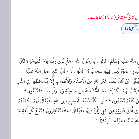
رقطني
(3)
ى اللَّهُ عَلَيْهِ وَسَلَّمَ ، قَالُوا : يَا رَسُولَ اللَّهِ ، هَلْ نَرَى رَبَّنَا يَوْمَ الْقِيَامَةِ ؟ قَالَ
بَدْرِ ، ضَوْءٌ لَيْسَ فِيهَا سَحَابٌ ؟ " قَالُوا : لَا ، قَالَ النَّبِيُّ صَلَّى اللَّهُ عَلَيْهِ
 يَبْقَى مَنْ كَانَ يَعْبُدُ غَيْرَ اللَّهِ مِنَ الْأَصْنَامِ وَالْأَنْصَابِ إِلَّا يَتَسَاقَطُونَ فِي النَّارِ
فَيُقَالُ لَهُمْ : كَذَبْتُمْ ، مَا اتَّخَذَ اللَّهُ مِنْ صَاحِبَةٍ وَلَا وَلَدٍ ، فَمَاذَا تَبْغُونَ ؟
كُنْتُمْ تَعْبُدُونَ ؟ قَالُوا : كُنَّا نَعْبُدُ الْمَسِيحَ ابْنَ اللَّهِ ، فَيُقَالُ لَهُمْ : كَذَبْتُمْ
ِي أَدْنَى صُورَةٍ مِنَ الَّتِي رَأَوْهُ فِيهَا ، فَيُقَالُ : مَاذَا تَنْتَظِرُونَ ؟ تَتْبَعُ كُلُّ أُمَّةٍ مَا
هِ شَيْئًا ، مَرَّتَيْنِ أَوْ ثَلَاثًا " .