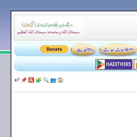
↩️
📌
🅰️
🧩
🔍
👥
🏠