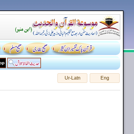
Ur-Latn
Eng