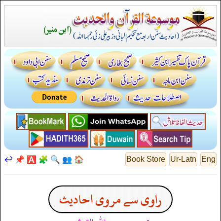
↩️
📌
🅰️
🧩
🔍
👥
🏠
Book Store
Ur-Latn
Eng
راوی سے مروی احادیث