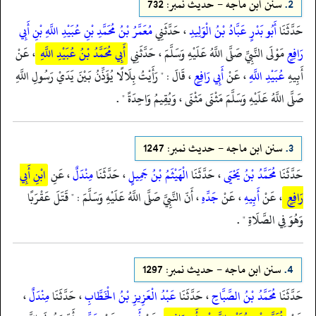
2.
سنن ابن ماجه - حدیث نمبر: 732
حَدَّثَنَا
أَبُو بَدْرٍ عَبَّادُ بْنُ الْوَلِيدِ
، حَدَّثَنِي
مُعَمَّرُ بْنُ مُحَمَّدِ بْنِ عُبَيْدِ اللَّهِ بْنِ أَبِي
رَافِعٍ
مَوْلَى النَّبِيِّ صَلَّى اللَّهُ عَلَيْهِ وَسَلَّمَ ، حَدَّثَنِي
أَبِي مُحَمَّدُ بْنُ عُبَيْدِ اللَّهِ
، عَنْ
أَبِيهِ
عُبَيْدِ اللَّهِ
، عَنْ
أَبِي رَافِعٍ
، قَالَ : " رَأَيْتُ بِلَالًا يُؤَذِّنُ بَيْنَ يَدَيْ رَسُولِ اللَّهِ
صَلَّى اللَّهُ عَلَيْهِ وَسَلَّمَ مَثْنَى مَثْنَى ، وَيُقِيمُ وَاحِدَةً " .
3.
سنن ابن ماجه - حدیث نمبر: 1247
حَدَّثَنَا
مُحَمَّدُ بْنُ يَحْيَى
، حَدَّثَنَا
الْهَيْثَمُ بْنُ جَمِيلٍ
، حَدَّثَنَا
مِنْدَلٌ
، عَنِ
ابْنِ أَبِي
رَافِعٍ
، عَنْ
أَبِيهِ
، عَنْ
جَدِّهِ
، أَنّ النَّبِيَّ صَلَّى اللَّهُ عَلَيْهِ وَسَلَّمَ : " قَتَلَ عَقْرَبًا
وَهُوَ فِي الصَّلَاةِ " .
4.
سنن ابن ماجه - حدیث نمبر: 1297
حَدَّثَنَا
مُحَمَّدُ بْنُ الصَّبَّاحِ
، حَدَّثَنَا
عَبْدُ الْعَزِيزِ بْنُ الْخَطَّابِ
، حَدَّثَنَا
مِنْدَلٌ
،