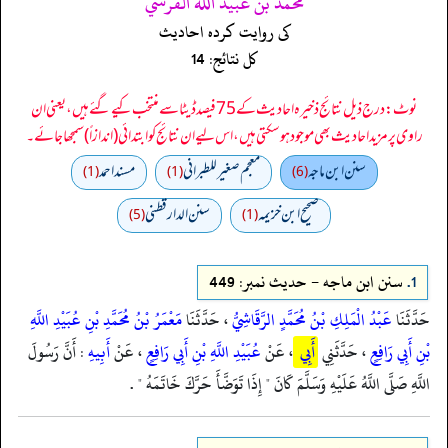
محمد بن عبيد الله القرشي
کی روایت کردہ احادیث
کل نتائج: 14
نوٹ: درج ذیل نتائج ذخیرہ احادیث کے 75 فیصد ڈیٹا سے منتخب کیے گئے ہیں، یعنی ان
راوی پر مزید احادیث بھی موجود ہو سکتی ہیں، اس لیے ان نتائج کو ابتدائی (اندازاً) سمجھا جائے۔
سنن ابن ماجه
معجم صغير للطبراني
مسند احمد
(1)
(1)
(6)
صحيح ابن خزيمه
سنن الدارقطني
(5)
(1)
1.
سنن ابن ماجه - حدیث نمبر: 449
حَدَّثَنَا
عَبْدُ الْمَلِكِ بْنُ مُحَمَّدٍ الرَّقَاشِيُّ
، حَدَّثَنَا
مَعْمَرُ بْنُ مُحَمَّدِ بْنِ عُبَيْدِ اللَّهِ
بْنِ أَبِي رَافِعٍ
، حَدَّثَنِي
أَبِي
، عَنْ
عُبَيْدِ اللَّهِ بْنِ أَبِي رَافِعٍ
، عَنْ
أَبِيهِ
: أَنَّ رَسُولَ
اللَّهِ صَلَّى اللَّهُ عَلَيْهِ وَسَلَّمَ كَانَ " إِذَا تَوَضَّأَ حَرَّكَ خَاتَمَهُ " .