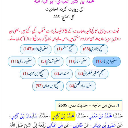
محمد بن كثير العبدي، أبو عبد الله
کی روایت کردہ احادیث
کل نتائج: 335
نوٹ: درج ذیل نتائج ذخیرہ احادیث کے 75 فیصد ڈیٹا سے منتخب کیے گئے ہیں، یعنی ان
راوی پر مزید احادیث بھی موجود ہو سکتی ہیں، اس لیے ان نتائج کو ابتدائی (اندازاً) سمجھا جائے۔
صحيح البخاري
صحيح مسلم
سنن ابي داود
(147)
(1)
(68)
سنن ابن ماجه
سنن نسائي
سنن ترمذي
سنن دارمي
(11)
(5)
(1)
(1)
معجم صغير للطبراني
مسند احمد
صحيح ابن خزيمه
(1)
(2)
(2)
سنن الدارقطني
صحیح ابن حبان
(92)
(4)
1.
سنن ابن ماجه - حدیث نمبر: 2635
حَدَّثَنَا
مُحَمَّدُ بْنُ مَعْمَرٍ
، حَدَّثَنَا
مُحَمَّدُ بْنُ كَثِيرٍ
، حَدَّثَنَا
سُلَيْمَانُ بْنُ كَثِيرٍ
،
عَنْ
عَمْرِو بْنِ دِينَارٍ
، عَنْ
طَاوُسٍ
، عَنِ
ابْنِ عَبَّاسٍ
رَفَعَهُ إِلَى النَّبِيِّ صَلَّى اللَّهُ