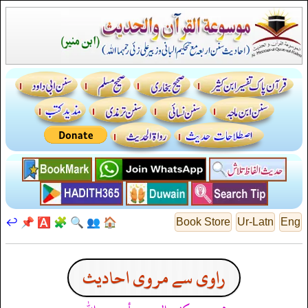
↩️
📌
🅰️
🧩
🔍
👥
🏠
Book Store
Ur-Latn
Eng
راوی سے مروی احادیث