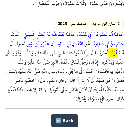
وَتِسْعٌ ، وَإِحْدَى عَشْرَةَ ، وَثَلَاثَ عَشْرَةَ ، وَحِزْبُ الْمُفَصَّلِ " .
3.
سنن ابن ماجه - حدیث نمبر: 3929
حَدَّثَنَا
أَبُو بَكْرِ بْنُ أَبِي شَيْبَةَ
, حَدَّثَنَا
عَبْدُ اللَّهِ بْنُ بَكْرٍ السَّهْمِيُّ
, حَدَّثَنَا
حَاتِمُ بْنُ أَبِي صَغِيرَةَ
, عَنْ
النُّعْمَانِ بْنِ سَالِمٍ
, أَنَّ
عَمْرَو بْنَ أَوْسٍ
أَخْبَرَهُ , أَنَّ
أَبَاهُ
أَوْسًا
أَخْبَرَهُ , قَالَ : إِنَّا لَقُعُودٌ عِنْدَ النَّبِيِّ صَلَّى اللَّهُ عَلَيْهِ وَسَلَّمَ , وَهُوَ يَقُصُّ
عَلَيْنَا وَيُذَكِّرُنَا , إِذْ أَتَاهُ رَجُلٌ فَسَارَّهُ , فَقَالَ النَّبِيُّ صَلَّى اللَّهُ عَلَيْهِ وَسَلَّمَ : "
اذْهَبُوا بِهِ فَاقْتُلُوهُ " , فَلَمَّا وَلَّى الرَّجُلُ , دَعَاهُ رَسُولُ اللَّهِ صَلَّى اللَّهُ عَلَيْهِ وَسَلَّمَ ,
فَقَالَ : " هَلْ تَشْهَدُ أَنْ لَا إِلَهَ إِلَّا اللَّهُ " , قَالَ : نَعَمْ , قَالَ : " اذْهَبُوا فَخَلُّوا
سَبِيلَهُ , فَإِنَّمَا أُمِرْتُ أَنْ أُقَاتِلَ النَّاسَ حَتَّى يَقُولُوا : لَا إِلَهَ إِلَّا اللَّهُ , فَإِذَا فَعَلُوا
ذَلِكَ , حَرُمَ عَلَيَّ دِمَاؤُهُمْ وَأَمْوَالُهُمْ " .
Back ⬅️