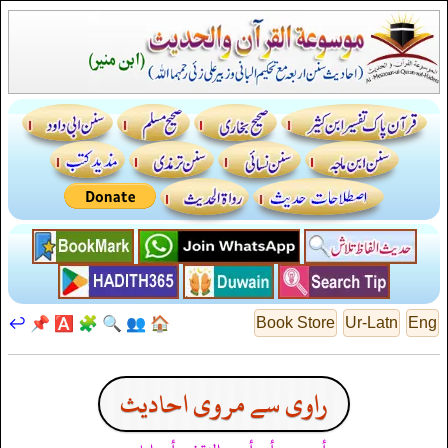
↩️
📌
🅰️
🧩
🔍
👥
🏠
Book Store
Ur-Latn
Eng
راوی سے مروی احادیث