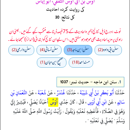
أوس بن أبي أوس الثقفي، أبو إياس
کی روایت کردہ احادیث
کل نتائج: 30
نوٹ: درج ذیل نتائج ذخیرہ احادیث کے 75 فیصد ڈیٹا سے منتخب کیے گئے ہیں، یعنی ان
راوی پر مزید احادیث بھی موجود ہو سکتی ہیں، اس لیے ان نتائج کو ابتدائی (اندازاً) سمجھا جائے۔
سنن ابي داود
سنن ابن ماجه
سنن نسائي
سنن دارمي
(2)
(4)
(3)
(2)
مسند احمد
صحیح ابن حبان
(1)
(18)
1.
سنن ابن ماجه - حدیث نمبر: 1037
حَدَّثَنَا
أَبُو بَكْرِ بْنُ أَبِي شَيْبَةَ
، حَدَّثَنَا
غُنْدَرٌ
، عَنْ
شُعْبَةَ
، عَنْ
النُّعْمَانِ بْنِ
سَالِمٍ
، عَنْ
ابْنِ أَبِي أَوْسٍ
، قَالَ : كَانَ جَدِّي
أَوْسٌ
أَحْيَانًا يُصَلِّي ، فَيُشِيرُ إِلَيَّ
وَهُوَ فِي الصَّلَاةِ ، فَأُعْطِيهِ نَعْلَيْهِ وَيَقُولُ : رَأَيْتُ رَسُولَ اللَّهِ صَلَّى اللَّهُ عَلَيْهِ
وَسَلَّمَ " يُصَلِّي فِي نَعْلَيْهِ " .