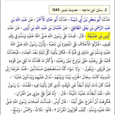
2.
سنن ابن ماجه - حدیث نمبر: 1345
حَدَّثَنَا
أَبُو بَكْرِ بْنُ أَبِي شَيْبَةَ
، حَدَّثَنَا
أَبُو خَالِدٍ الْأَحْمَرُ
، عَنْ
عَبْدِ اللَّهِ بْنِ
عَبْدِ الرَّحْمَنِ بْنِ يَعْلَى الطَّائِفِيِّ
، عَنْ
عُثْمَانَ بْنِ عَبْدِ اللَّهِ بْنِ أَوْسٍ
، عَنْ جَدِّهِ
أَوْسِ بْنِ حُذَيْفَةَ
، قَالَ : قَدِمْنَا عَلَى رَسُولِ اللَّهِ صَلَّى اللَّهُ عَلَيْهِ وَسَلَّمَ فِي وَفْدِ
ثَقِيفٍ ، فَنَزَّلُوا الْأَحْلَافَ عَلَى الْمُغِيرَةِ بْنِ شُعْبَةَ ، وَأَنْزَلَ رَسُولُ اللَّهِ صَلَّى اللَّهُ
عَلَيْهِ وَسَلَّمَ بَنِي مَالِكٍ فِي قُبَّةٍ لَهُ ، فَكَانَ يَأْتِينَا كُلَّ لَيْلَةٍ بَعْدَ الْعِشَاءِ ، فَيُحَدِّثُنَا
قَائِمًا عَلَى رِجْلَيْهِ حَتَّى يُرَاوِحَ بَيْنَ رِجْلَيْهِ ، وَأَكْثَرُ مَا يُحَدِّثُنَا مَا لَقِيَ مِنْ قَوْمِهِ
مِنْ قُرَيْشٍ ، وَيَقُولُ : " وَلَا سَوَاءَ كُنَّا مُسْتَضْعَفِينَ مُسْتَذَلِّينَ ، فَلَمَّا خَرَجْنَا إِلَى
الْمَدِينَةِ كَانَتْ سِجَالُ الْحَرْبِ بَيْنَنَا وَبَيْنَهُمْ ، نُدَالُ عَلَيْهِمْ وَيُدَالُونَ عَلَيْنَا " ،
فَلَمَّا كَانَ ذَاتَ لَيْلَةٍ أَبْطَأَ عَنِ الْوَقْتِ الَّذِي كَانَ يَأْتِينَا فِيهِ ، فَقُلْتُ : يَا رَسُولَ
اللَّهِ ، لَقَدْ أَبْطَأْتَ عَلَيْنَا اللَّيْلَةَ ، قَالَ : " إِنَّهُ طَرَأَ عَلَيَّ حِزْبِي مِنَ الْقُرْآنِ ،
فَكَرِهْتُ أَنْ أَخْرُجَ حَتَّى أُتِمَّهُ " ، قَالَ أَوْسٌ : فَسَأَلْتُ أَصْحَابَ رَسُولِ اللَّهِ صَلَّى
اللَّهُ عَلَيْهِ وَسَلَّمَ : كَيْفَ تُحَزِّبُونَ الْقُرْآنَ ؟ ، قَالُوا : ثَلَاثٌ ، وَخَمْسٌ ، وَسَبْعٌ ،