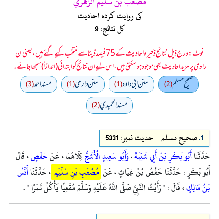
مصعب بن سليم الزهري
کی روایت کردہ احادیث
کل نتائج: 9
نوٹ: درج ذیل نتائج ذخیرہ احادیث کے 75 فیصد ڈیٹا سے منتخب کیے گئے ہیں، یعنی ان
راوی پر مزید احادیث بھی موجود ہو سکتی ہیں، اس لیے ان نتائج کو ابتدائی (اندازاً) سمجھا جائے۔
صحيح مسلم
سنن ابي داود
سنن دارمي
مسند احمد
(3)
(1)
(1)
(2)
مسند الحميدي
(2)
1.
صحيح مسلم - حدیث نمبر: 5331
حَدَّثَنَا
أَبُو بَكْرِ بْنُ أَبِي شَيْبَةَ
،
وَأَبُو سَعِيدٍ الْأَشَجُّ
كِلَاهُمَا ، عَنْ
حَفْصٍ
، قَالَ
أَبُو بَكْرٍ : حَدَّثَنَا حَفْصُ بْنُ غِيَاثٍ ، عَنْ
مُصْعَبِ بْنِ سُلَيْمٍ
، حَدَّثَنَا
أَنَسُ
بْنُ مَالِكٍ
، قَالَ : " رَأَيْتُ النَّبِيَّ صَلَّى اللَّهُ عَلَيْهِ وَسَلَّمَ مُقْعِيًا يَأْكُلُ تَمْرًا " .