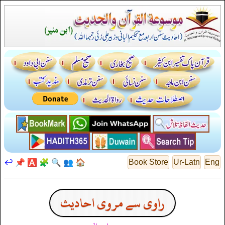
↩️
📌
🅰️
🧩
🔍
👥
🏠
Book Store
Ur-Latn
Eng
راوی سے مروی احادیث