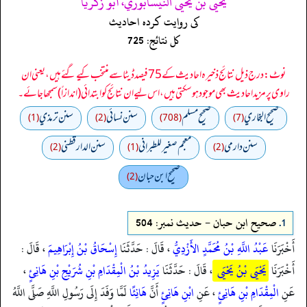
يحيى بن يحيى النيسابوري، أبو زكريا
کی روایت کردہ احادیث
کل نتائج: 725
نوٹ: درج ذیل نتائج ذخیرہ احادیث کے 75 فیصد ڈیٹا سے منتخب کیے گئے ہیں، یعنی ان
راوی پر مزید احادیث بھی موجود ہو سکتی ہیں، اس لیے ان نتائج کو ابتدائی (اندازاً) سمجھا جائے۔
صحيح البخاري
صحيح مسلم
سنن نسائي
سنن ترمذي
(1)
(2)
(708)
(7)
سنن دارمي
معجم صغير للطبراني
سنن الدارقطني
(2)
(1)
(2)
صحیح ابن حبان
(2)
1.
صحیح ابن حبان - حدیث نمبر: 504
أَخْبَرَنَا
عَبْدُ اللَّهِ بْنُ مُحَمَّدٍ الأَزْدِيُّ
، قَالَ : حَدَّثَنَا
إِسْحَاقُ بْنُ إِبْرَاهِيمَ
، قَالَ :
أَخْبَرَنَا
يَحْيَى بْنُ يَحْيَى
، قَالَ : حَدَّثَنَا
يَزِيدُ بْنُ الْمِقْدَامِ بْنِ شُرَيْحِ بْنِ هَانِئٍ
،
عَنِ
الْمِقْدَامِ بْنِ هَانِئٍ
، عَنِ
ابْنِ هَانِئٍ
أَنَّ
هَانِئًا
لَمَّا وَفَدَ إِلَى رَسُولِ اللَّهِ صَلَّى اللَّهُ