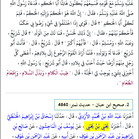
عَلَيْهِ وَسَلَّمَ مَعَ قَوْمِهِ فَسَمِعَهُمْ يُكَنُّونَ هَانِئًا أَبَا الْحَكَمِ ، فَدَعَاهُ رَسُولُ اللَّهِ
صَلَّى اللَّهُ عَلَيْهِ وَسَلَّمَ ، فقَالَ : " إِنَّ اللَّهَ هُوَ الْحَكَمُ وَإِلَيْهِ الْحُكْمُ ، فَلِمَ
تُكَنَّى أَبَا الْحَكَمِ " ؟ قَالَ : قَوْمِي إِذَا اخْتَلَفُوا فِي شَيْءٍ رَضُوا بِي حَكَمًا
فَأَحْكُمُ بَيْنَهُمْ ، فقَالَ : " إِنَّ ذَلِكَ لَحَسَنٌ ، فَمَا لَكَ مِنَ الْوَلَدِ " ؟ قَالَ شُرَيْحٌ ،
وَعَبْدُ اللَّهِ ، وَمُسْلِمٌ ، قَالَ : " فَأَيُّهُمْ أَكْبَرُ " ؟ قَالَ : شُرَيْحٌ ، قَالَ : " فَأَنْتَ أَبُو
شُرَيْحٍ " فَدَعَا لَهُ وَلِوَلَدِهِ ، فَلَمَّا أَرَادَ الْقَوْمُ الرُّجُوعَ إِلَى بِلادِهِمْ ، أَعْطَى كُلَّ
رَجُلٍ مِنْهُمْ أَرْضًا حَيْثُ أَحَبَّ فِي بِلادِهِ ، قَالَ أَبُو شُرَيْحٍ : يَا رَسُولَ اللَّهِ ،
أَخْبِرْنِي بِشَيْءٍ يُوجِبُ لِيَ الْجَنَّةَ ، قَالَ :
" طِيبُ الْكَلامِ ، وَبَذْلُ السَّلامِ ، وَإِطْعَامُ
الطَّعَامِ "
.
2.
صحیح ابن حبان - حدیث نمبر: 4840
أَخْبَرَنَا
عَبْدُ اللَّهِ بْنُ مُحَمَّدٍ الأَزْدِيُّ
، قَالَ : حَدَّثَنَا
إِسْحَاقُ بْنُ إِبْرَاهِيمَ الْحَنْظَلِيُّ
، قَالَ : أَخْبَرَنَا
يَحْيَى بْنُ يَحْيَى
، عَنْ
يُوسُفَ بْنِ الْمَاجِشُونِ
، عَنْ
صَالِحِ بْنِ
إِبْرَاهِيمَ بْنِ عَبْدِ الرَّحْمَنِ بْنِ عَوْفٍ
، عَنْ
أَبِيهِ
، عَنْ
عَبْدِ الرَّحْمَنِ بْنِ عَوْفٍ
،