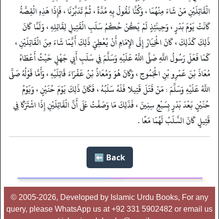
الْقَاتِلَيْنِ مَنْ شَاءَ مِنْهُمَا ، وَكُنَّا نَقُولُ بِهِ مُدَّةً ، ثُمَّ تَدَبَّرْنَا ، فَإِذَا هَذِهِ الْقِصَّةُ
كَانَتْ يَوْمَ بَدْرٍ ، وَحِينَئِذٍ لَمْ يَكُنْ حُكْمُ سَلَبِ الْقَتِيلِ لِقَاتِلِهِ ، وَلَمَّا كَانَ
ذَلِكَ كَذَلِكَ ، كَانَ الْخِيَارُ إِلَى الإِمَامِ أَنْ يُعْطِيَ ذَلِكَ أَيَّمَا شَاءَ مِنَ الْقَاتِلَيْنِ ،
كَمَا فَعَلَ رَسُولُ اللَّهِ صَلَّى اللَّهُ عَلَيْهِ وَسَلَّمَ فِي سَلَبِ أَبِي جَهْلٍ حَيْثُ أَعْطَاهُ
مُعَاذَ بْنَ عَمْرِو بْنِ الْجَمُوحِ ، وَكَانَ هُوَ وَمُعَاذُ بْنُ عَفْرَاءَ قَاتِلَيْهِ ، وَأَمَّا قَوْلُهُ صَلَّى
اللَّهُ عَلَيْهِ وَسَلَّمَ : مَنْ قَتَلَ قَتِيلا فَلَهُ سَلَبُهُ ، فَكَانَ ذَلِكَ يَوْمَ حُنَيْنٍ ، وَيَوْمُ
حُنَيْنٍ بَعْدَ بَدْرٍ بِسَبْعِ سِنِينَ ، فَذَلِكَ مَا وَصَفْتُ عَلَى أَنَّ الْقَاتِلَيْنِ إِذَا اشْتَرَكَا فِي
قَتِيلٍ كَانَ السَّلَبُ لَهُمَا مَعًا .
Back ⬅️
© 2005-2026, Developed by Islamic Urdu Books, For any
query, please WhatsApp us at +92 331 5902482 or email us