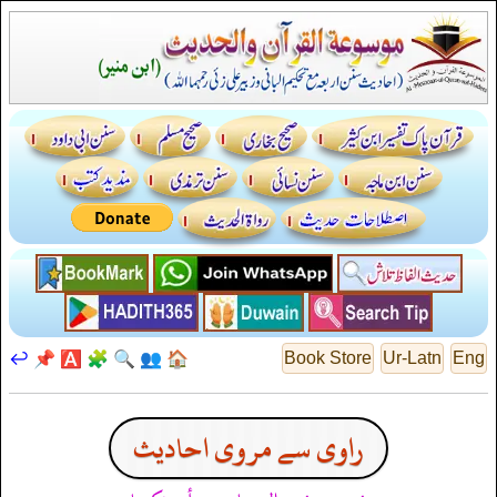
↩️
📌
🅰️
🧩
🔍
👥
🏠
Book Store
Ur-Latn
Eng
راوی سے مروی احادیث