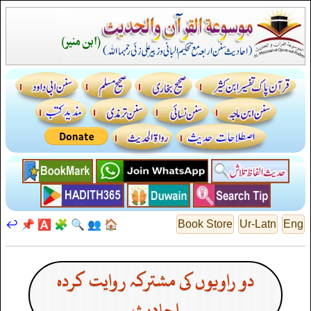
↩️
📌
🅰️
🧩
🔍
👥
🏠
Book Store
Ur-Latn
Eng
دو راویوں کی مشترکہ روایت کردہ
احادیث