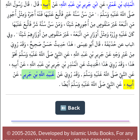
الْمَلِكِ بْنِ عُمَيْرٍ
، عَنِ
ابْنِ جَرِيرِ بْنِ عَبْدِ اللَّهِ
، عَنْ
أَبِيهِ
، قَالَ : قَالَ رَسُولُ اللَّهِ
صَلَّى اللَّهُ عَلَيْهِ وَسَلَّمَ : " مَنْ سَنَّ سُنَّةَ خَيْرٍ فَاتُّبِعَ عَلَيْهَا فَلَهُ أَجْرُهُ وَمِثْلُ أُجُورِ
مَنِ اتَّبَعَهُ غَيْرَ مَنْقُوصٍ مِنْ أُجُورِهِمْ شَيْئًا ، وَمَنْ سَنَّ سُنَّةَ شَرٍّ فَاتُّبِعَ عَلَيْهَا
كَانَ عَلَيْهِ وِزْرُهُ وَمِثْلُ أَوْزَارِ مَنِ اتَّبَعَهُ ، غَيْرَ مَنْقُوصٍ مِنْ أَوْزَارِهِمْ شَيْئًا " , وفي
الباب عن حُذَيْفَةَ ، قَالَ أَبُو عِيسَى : هَذَا حَدِيثٌ حَسَنٌ صَحِيحٌ ، وَقَدْ رُوِيَ
مِنْ غَيْرِ وَجْهٍ عَنْ جَرِيرِ بْنِ عَبْدِ اللَّهِ ، عَنِ النَّبِيِّ صَلَّى اللَّهُ عَلَيْهِ وَسَلَّمَ نَحْوُ
هَذَا ، وَقَدْ رُوِيَ هَذَا الْحَدِيثُ عَنِ الْمُنْذِرِ بْنِ جَرِيرِ بْنِ عَبْدِ اللَّهِ ، عَنْ أَبِيهِ ،
عَنِ النَّبِيِّ صَلَّى اللَّهُ عَلَيْهِ وَسَلَّمَ , وَقَدْ رُوِيَ عَنْ
عُبَيْدِ اللَّهِ بْنِ جَرِيرٍ
، عَنْ
أَبِيهِ ،
عَنِ النَّبِيِّ صَلَّى اللَّهُ عَلَيْهِ وَسَلَّمَ أَيْضًا .
Back ⬅️
© 2005-2026, Developed by Islamic Urdu Books, For any