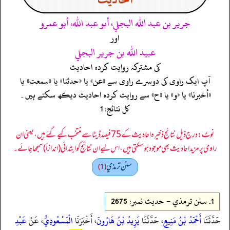
جرير بن عبد الله البجلي، أبو عبد الله، أبو عمرو
اور
عبيد الله بن جرير البجلي
کی مشترکہ روایت کردہ احادیث
آپ ایک راوی کی دوسرے راوی سے «عن» یا «حدثنا» یا «سمعت» یا
«أخبرنا» یا «و» یا «ح» سے روایت کردہ احادیث دیکھ سکتے ہیں۔
کل نتائج: 1
نوٹ: درج ذیل نتائج ذخیرہ احادیث کے 75 فیصد ڈیٹا سے منتخب کیے گئے ہیں، یعنی ان
راوی پر مزید احادیث بھی موجود ہو سکتی ہیں، اس لیے ان نتائج کو ابتدائی (اندازاً) سمجھا جائے۔
سنن ترمذي
(1)
1.
سنن ترمذي - حدیث نمبر: 2675
حَدَّثَنَا
أَحْمَدُ بْنُ مَنِيعٍ
، حَدَّثَنَا
يَزِيدُ بْنُ هَارُونَ
، أَخْبَرَنَا
الْمَسْعُودِيُّ
، عَنْ
عَبْدِ