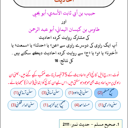
حبيب بن أبي ثابت الأسدي، أبو يحيى
اور
طاوس بن كيسان اليماني، أبو عبد الرحمن
کی مشترکہ روایت کردہ احادیث
آپ ایک راوی کی دوسرے راوی سے «عن» یا «حدثنا» یا «سمعت» یا
«أخبرنا» یا «و» یا «ح» سے روایت کردہ احادیث دیکھ سکتے ہیں۔
کل نتائج: 16
نوٹ: درج ذیل نتائج ذخیرہ احادیث کے 75 فیصد ڈیٹا سے منتخب کیے گئے ہیں، یعنی ان
راوی پر مزید احادیث بھی موجود ہو سکتی ہیں، اس لیے ان نتائج کو ابتدائی (اندازاً) سمجھا جائے۔
صحيح مسلم
سنن ابي داود
سنن نسائي
سنن ترمذي
(1)
(3)
(1)
(2)
سنن دارمي
مسند احمد
صحيح ابن خزيمه
سنن الدارقطني
(3)
(1)
(4)
(1)
1.
صحيح مسلم - حدیث نمبر: 2111