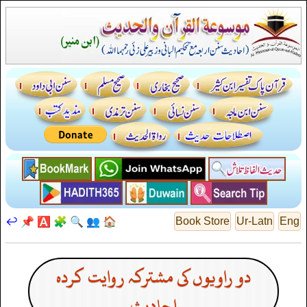
↩️
📌
🅰️
🧩
🔍
👥
🏠
Book Store
Ur-Latn
Eng
دو راویوں کی مشترکہ روایت کردہ
احادیث