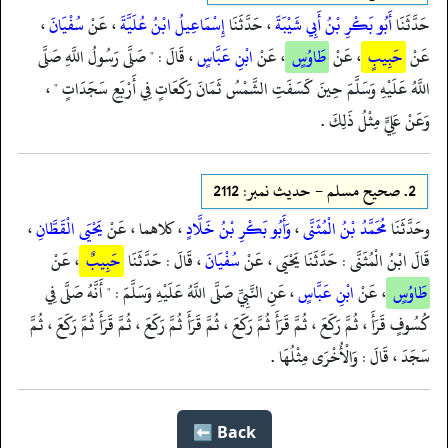
حَدَّثَنَا
أَبُو بَكْرِ بْنُ أَبِي شَيْبَةَ
، حَدَّثَنَا
إِسْمَاعِيلُ ابْنُ عُلَيَّةَ
، عَنْ
سُفْيَانَ
،
عَنْ
حَبِيبٍ
، عَنْ
طَاوُسٍ
، عَنْ
ابْنِ عَبَّاسٍ
، قَالَ : " صَلَّى رَسُولُ اللَّهِ صَلَّى
اللَّهُ عَلَيْهِ وَسَلَّمَ حِينَ كَسَفَتِ الشَّمْسُ ثَمَانَ رَكَعَاتٍ فِي أَرْبَعِ سَجَدَاتٍ " ،
وَعَنْ عَلِيٍّ مِثْلُ ذَلِكَ .
2.
صحيح مسلم - حدیث نمبر: 2112
وحَدَّثَنَا
مُحَمَّدُ بْنُ الْمُثَنَّى
،
وَأَبُو بَكْرِ بْنُ خَلَّادٍ
، كلاهما ، عَنْ
يَحْيَى الْقَطَّانِ
،
قَالَ ابْنُ الْمُثَنَّى : حَدَّثَنَا يَحْيَى ، عَنْ
سُفْيَانَ
، قَالَ : حَدَّثَنَا
حَبِيبٌ
، عَنْ
طَاوُسٍ
، عَنْ
ابْنِ عَبَّاسٍ
، عَنِ النَّبِيِّ صَلَّى اللَّهُ عَلَيْهِ وَسَلَّمَ : " أَنَّهُ صَلَّى فِي
كُسُوفٍ قَرَأَ ، ثُمَّ رَكَعَ ، ثُمَّ قَرَأَ ثُمَّ رَكَعَ ، ثُمَّ قَرَأَ ثُمَّ رَكَعَ ، ثُمَّ قَرَأَ ثُمَّ رَكَعَ ، ثُمَّ
سَجَدَ ، قَالَ : وَالْأُخْرَى مِثْلُهَا .
Back ⬅️