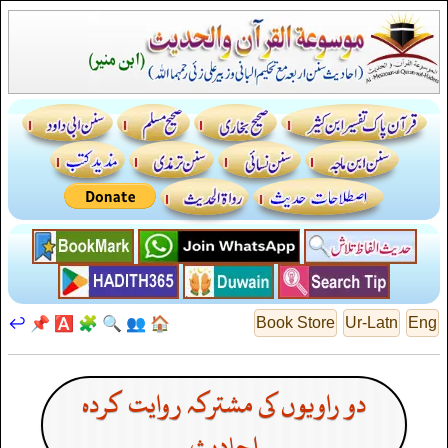
↩️
📌
🅰️
🧩
🔍
👥
🏠
Book Store
Ur-Latn
Eng
دو راویوں کی مشترکہ روایت کردہ
احادیث