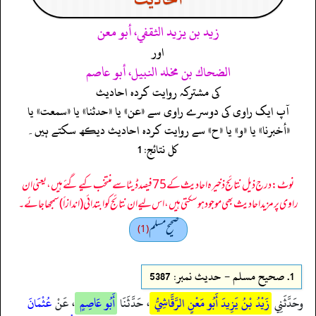
زيد بن يزيد الثقفي، أبو معن
اور
الضحاك بن مخلد النبيل، أبو عاصم
کی مشترکہ روایت کردہ احادیث
آپ ایک راوی کی دوسرے راوی سے «عن» یا «حدثنا» یا «سمعت» یا
«أخبرنا» یا «و» یا «ح» سے روایت کردہ احادیث دیکھ سکتے ہیں۔
کل نتائج: 1
نوٹ: درج ذیل نتائج ذخیرہ احادیث کے 75 فیصد ڈیٹا سے منتخب کیے گئے ہیں، یعنی ان
راوی پر مزید احادیث بھی موجود ہو سکتی ہیں، اس لیے ان نتائج کو ابتدائی (اندازاً) سمجھا جائے۔
صحيح مسلم
(1)
1.
صحيح مسلم - حدیث نمبر: 5387
وحَدَّثَنِي
زَيْدُ بْنُ يَزِيدَ أَبُو مَعْنٍ الرَّقَّاشِيُّ
، حَدَّثَنَا
أَبُو عَاصِمٍ
، عَنْ
عُثْمَانَ