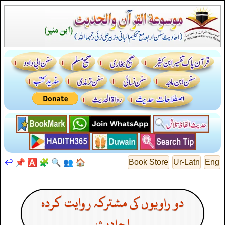
↩️
📌
🅰️
🧩
🔍
👥
🏠
Book Store
Ur-Latn
Eng
دو راویوں کی مشترکہ روایت کردہ
احادیث