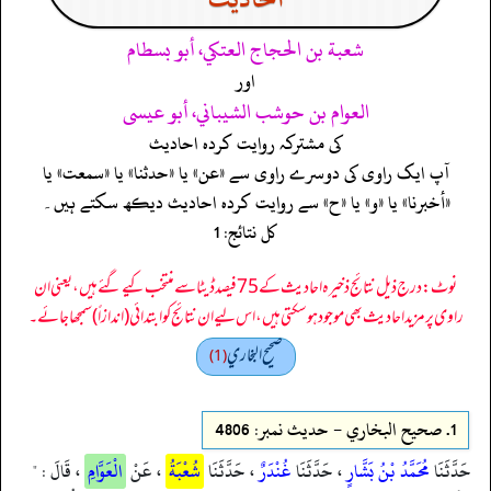
شعبة بن الحجاج العتكي، أبو بسطام
اور
العوام بن حوشب الشيباني، أبو عيسى
کی مشترکہ روایت کردہ احادیث
آپ ایک راوی کی دوسرے راوی سے «عن» یا «حدثنا» یا «سمعت» یا
«أخبرنا» یا «و» یا «ح» سے روایت کردہ احادیث دیکھ سکتے ہیں۔
کل نتائج: 1
نوٹ: درج ذیل نتائج ذخیرہ احادیث کے 75 فیصد ڈیٹا سے منتخب کیے گئے ہیں، یعنی ان
راوی پر مزید احادیث بھی موجود ہو سکتی ہیں، اس لیے ان نتائج کو ابتدائی (اندازاً) سمجھا جائے۔
صحيح البخاري
(1)
1.
صحيح البخاري - حدیث نمبر: 4806
حَدَّثَنَا
مُحَمَّدُ بْنُ بَشَّارٍ
، حَدَّثَنَا
غُنْدَرٌ
، حَدَّثَنَا
شُعْبَةُ
، عَنْ
الْعَوَّامِ
، قَالَ : "