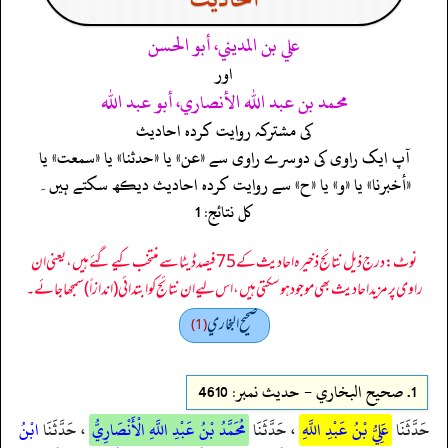
علي بن المديني، أبو الحسن
اور
محمد بن عبد الله الأنصاري، أبو عبد الله
کی مشترکہ روایت کردہ احادیث
آپ ایک راوی کی دوسرے راوی سے «عن» یا «حدثنا» یا «سمعت» یا
«أخبرنا» یا «و» یا «ح» سے روایت کردہ احادیث دیکھ سکتے ہیں۔
کل نتائج: 1
نوٹ: درج ذیل نتائج ذخیرہ احادیث کے 75 فیصد ڈیٹا سے منتخب کیے گئے ہیں، یعنی ان
راوی پر مزید احادیث بھی موجود ہو سکتی ہیں، اس لیے ان نتائج کو ابتدائی (اندازاً) سمجھا جائے۔
صحيح البخاري
(1)
1.
صحيح البخاري - حدیث نمبر: 4610
حَدَّثَنَا
عَلِيُّ بْنُ عَبْدِ اللَّهِ
، حَدَّثَنَا
مُحَمَّدُ بْنُ عَبْدِ اللَّهِ الْأَنْصَارِيُّ
، حَدَّثَنَا
ابْنُ