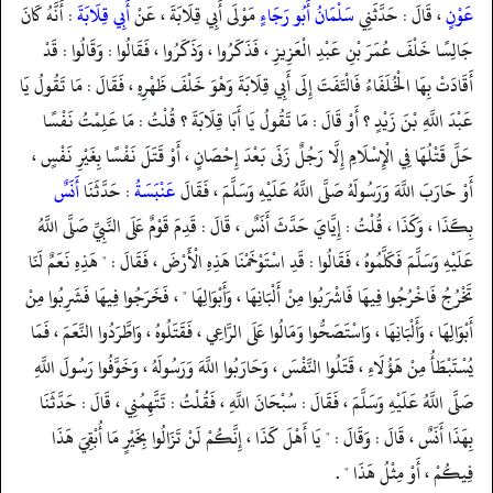
عَوْنٍ
، قَالَ : حَدَّثَنِي
سَلْمَانُ أَبُو رَجَاءٍ
مَوْلَى أَبِي قِلَابَةَ ، عَنْ
أَبِي قِلَابَةَ
: أَنَّهُ كَانَ
جَالِسًا خَلْفَ عُمَرَ بْنِ عَبْدِ الْعَزِيزِ ، فَذَكَرُوا ، وَذَكَرُوا ، فَقَالُوا : وَقَالُوا : قَدْ
أَقَادَتْ بِهَا الْخُلَفَاءُ فَالْتَفَتَ إِلَى أَبِي قِلَابَةَ وَهْوَ خَلْفَ ظَهْرِهِ ، فَقَالَ : مَا تَقُولُ يَا
عَبْدَ اللَّهِ بْنَ زَيْدٍ ؟ أَوْ قَالَ : مَا تَقُولُ يَا أَبَا قِلَابَةَ ؟ قُلْتُ : مَا عَلِمْتُ نَفْسًا
حَلَّ قَتْلُهَا فِي الْإِسْلَامِ إِلَّا رَجُلٌ زَنَى بَعْدَ إِحْصَانٍ ، أَوْ قَتَلَ نَفْسًا بِغَيْرِ نَفْسٍ ،
أَوْ حَارَبَ اللَّهَ وَرَسُولَهُ صَلَّى اللَّهُ عَلَيْهِ وَسَلَّمَ ، فَقَالَ
عَنْبَسَةُ
: حَدَّثَنَا
أَنَسٌ
بِكَذَا ، وَكَذَا ، قُلْتُ : إِيَّايَ حَدَّثَ أَنَسٌ ، قَالَ : قَدِمَ قَوْمٌ عَلَى النَّبِيِّ صَلَّى اللَّهُ
عَلَيْهِ وَسَلَّمَ فَكَلَّمُوهُ ، فَقَالُوا : قَدِ اسْتَوْخَمْنَا هَذِهِ الْأَرْضَ ، فَقَالَ : " هَذِهِ نَعَمٌ لَنَا
تَخْرُجُ فَاخْرُجُوا فِيهَا فَاشْرَبُوا مِنْ أَلْبَانِهَا ، وَأَبْوَالِهَا " ، فَخَرَجُوا فِيهَا فَشَرِبُوا مِنْ
أَبْوَالِهَا ، وَأَلْبَانِهَا ، وَاسْتَصَحُّوا وَمَالُوا عَلَى الرَّاعِي ، فَقَتَلُوهُ ، وَاطَّرَدُوا النَّعَمَ ، فَمَا
يُسْتَبْطَأُ مِنْ هَؤُلَاءِ ، قَتَلُوا النَّفْسَ ، وَحَارَبُوا اللَّهَ وَرَسُولَهُ ، وَخَوَّفُوا رَسُولَ اللَّهِ
صَلَّى اللَّهُ عَلَيْهِ وَسَلَّمَ ، فَقَالَ : سُبْحَانَ اللَّهِ ، فَقُلْتُ : تَتَّهِمُنِي ، قَالَ : حَدَّثَنَا
بِهَذَا أَنَسٌ ، قَالَ : وَقَالَ : " يَا أَهْلَ كَذَا ، إِنَّكُمْ لَنْ تَزَالُوا بِخَيْرٍ مَا أُبْقِيَ هَذَا
فِيكُمْ ، أَوْ مِثْلُ هَذَا " .