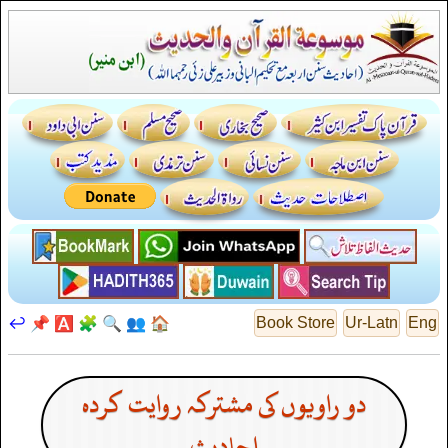
↩️
📌
🅰️
🧩
🔍
👥
🏠
Book Store
Ur-Latn
Eng
دو راویوں کی مشترکہ روایت کردہ
احادیث